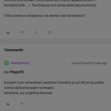
toimitus suoritetaan. Liittymänumero löytyy asiakasnumero -
kentästä (346-....). Tarvittaessa voin antaa vielä tilausnumeron.
Onko toimitus viivästynyt, vai olenko vain kärsimätön?
1 kommentti
Anonymous
Forum|Forum|13 years ago
A
Hei
Miqqo90
,
Korjasin tuon virheellisen osoitteen tietoihisi ja nyt liittymäsi pitäisi
toimia tästä eteenpäin normaasti.
Ilmoittele, jos ongelmia ilmenee.