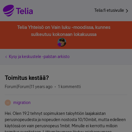
Telia.fi etusivulle
Telia Yhteisö on Vain luku -moodissa, kunnes
sulkeutuu kokonaan lokakuussa
Kysy ja keskustele -palstan arkisto
Toimitus kestää?
Forum|Forum|11 years ago
1 kommentti
migration
M
Hei. Olen 19.2 tehnyt sopimuksen taloyhtiön laajakaistan
perusnopeudesta ja nopeuden nostosta 10/10mbit, mutta edelleen
käytössä on vain perusnopeus 1mbit. Minulle ei kerrottu milloin