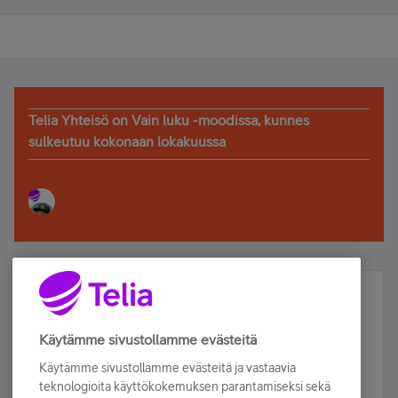
Telia Yhteisö on Vain luku -moodissa, kunnes
sulkeutuu kokonaan lokakuussa
Älä jää paitsi – osallistu ja voita!
Tilaa Telian uutiskirje ja olet mukana arvonnassa.
Käytämme sivustollamme evästeitä
Samalla saat parhaat asiakasedut suoraan
Käytämme sivustollamme evästeitä ja vastaavia
sähköpostiisi.
teknologioita käyttökokemuksen parantamiseksi sekä