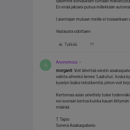
saisimme korvauksen turhaan maksetusta 
En enää jaksaisi puhua millekkään automaat
( asentajan mukaan meille ei tosiaankaan 
Vastausta odottaen
Tykkää
Anonymous
A
morganit
: Voit lähettää viestin asiakasp
valinta aiheeksi lienee 'Laskutus', koska 
kyselyn lisäksi tekstikenttä, johon voit kirj
Kertomasi asian selvittely tulee todennäk
voi suoraan kertoa kuinka kauan liittymän
määrää.
T. Tapio
Sonera Asiakaspalvelu