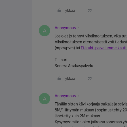
Tykkää
Anonymous
A
Jos olet jo tehnyt vikailmoituksen, vika tu
Vikailmoituksen etenemisestä voit tiedu
(mpm/pvm) tai
Etätuki -palvelumme kautt
T. Lauri
Sonera Asiakaspalvelu
Tykkää
Anonymous
A
Tänään sitten kävi korjaaja paikalla ja sel
8M/1 liittymän mukaan ( sopimus tehty 20
lähetetty kuin 2M mukaan.
Kysymys: miten olen jatkossa soneraan yhte