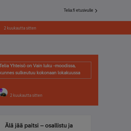
Telia.fi etusivulle
2 kuukautta sitten
Telia Yhteisö on Vain luku -moodissa,
kunnes sulkeutuu kokonaan lokakuussa
2 kuukautta sitten
Älä jää paitsi – osallistu ja