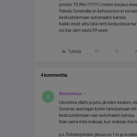
jonotin 70 Min !!!!!!!!!!.) miten korjaus e
Palvelu Soneralla on kehnoa kun ei voi asio
keskustelemaan automaatin kanssa.
Kaikki eivät viitsi tätä netti keskusteua 
no itse olen vasta 59 veee.
Tykkää
4 kommenttia
Anonymous
A
Ukonilma yllätti ja juttu jäi eilen kesken,
Soneran asentajan kotiin tarkistamaan ette
keskustelemaan vain automaatin kanssa,
Ihan sama mitä maksaa, kun maksan itseni 
p.s. Puhelinjohdon pituus on 1 m ja modee