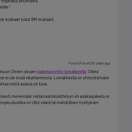
nopeasta liittymästä.
ille !
ole koskaan tullut 8M mukaan).
Forum|Forum|16 years ago
alveluun Omien sivujen
palvelupyyntö-lomakkeella
. Oikea
kyse ei ole enää vikatilanteesta. Lomakkeella on yhteystietojen
oittaa mistä asiassa on kyse.
öisesti menemään reklamaatiokäsittelyyn eli asiakaspalvelu ei
 nopeusluokka on ollut väärä tai mahdollisen hyvityksen