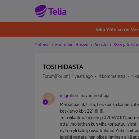
Telia Yhteisö on Va
Yhteisö
Foorumin etusivu
Arkisto
Kysy ja kesku
TOSI HIDASTA
Forum|Forum|11 years ago
4 kommenttia
4 k
migration
Savumerkittäjä
M
Maksetaan 8/1 :stä, ties kuinka kauan yhtey
keskiarvo kbit 221 !!!!!!!.
Tein vika ilmoituksen p.020690101, automaa
että ilmoitathan kun vika korjautuu, viesti 
nyt on yli kaksipäivää kulunut.Yritin soi
(pitäisi vastata ihan oikea ihminen eikä a