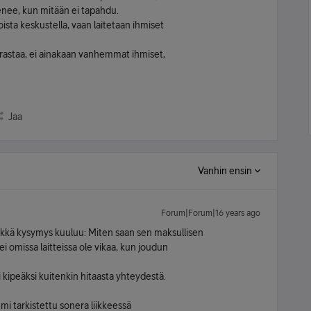
teenee, kun mitään ei tapahdu.
ista keskustella, vaan laitetaan ihmiset
harrastaa, ei ainakaan vanhemmat ihmiset,
Jaa
Vanhin ensin
Forum|Forum|16 years ago
 elikkä kysymys kuuluu: Miten saan sen maksullisen
i omissa laitteissa ole vikaa, kun joudun
kipeäksi kuitenkin hitaasta yhteydestä.
mi tarkistettu sonera liikkeessä