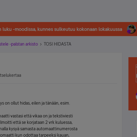
in luku -moodissa, kunnes sulkeutuu kokonaan lokakuussa
stele -palstan arkisto
TOSI HIDASTA
atselukertaa
s on ollut hidas, eilen ja tänään, esim.
tti vastasi että vikaa on ja tekstiviesti
ilmoitti että se korjataan 2 vrk kuluessa,
ttamalla kysyä samasta automaattinumerosta
utomaatti kun odottaa tarpeeksi kauan,