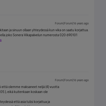
Forum|Forum|16 years ago
tkitaan ja sinuun ollaan yhteydessä kun vika on saatu korjattua.
stella joko Sonera Vikapalvelun numerosta 020 690101
a
.
Forum|Forum|16 years ago
visi että olemme maksaneet neljä (4) vuotta
05 ), eikä kuitenkaan koskaan ole
ydessä että asia tulisi korjattua ja