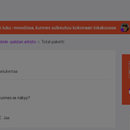
in luku -moodissa, kunnes sulkeutuu kokonaan lokakuussa
stele -palstan arkisto
Total-paketti
selukertaa
,kunnes se näkyy?
Jaa