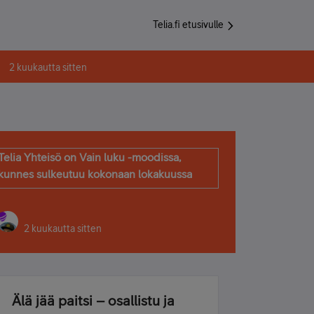
Telia.fi etusivulle
2 kuukautta sitten
Telia Yhteisö on Vain luku -moodissa,
kunnes sulkeutuu kokonaan lokakuussa
2 kuukautta sitten
Älä jää paitsi – osallistu ja