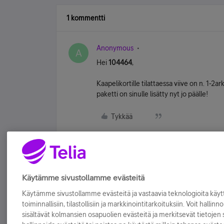
1 kommentti
Anonymous
A
Hei
104464
,
Kaapelikortille tilattaessa viive on n. 1-2a
paketti on sinulle lisätty nyt jo päälle!
Tykkää
Käytämme sivustollamme evästeitä
Käytämme sivustollamme evästeitä ja vastaavia teknologioita kä
toiminnallisiin, tilastollisiin ja markkinointitarkoituksiin. Voit hallinn
sisältävät kolmansien osapuolien evästeitä ja merkitsevät tietojen si