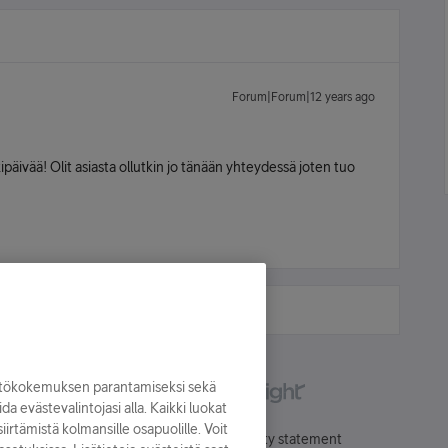
Forum|Forum|12 years ago
rkipäivää! Olit asiasta ollutkin jo tänään yhteydessä joten tuo
yttökokemuksen parantamiseksi sekä
oida evästevalintojasi alla. Kaikki luokat
irtämistä kolmansille osapuolille. Voit
Käyttöehdot
Accessibility statement