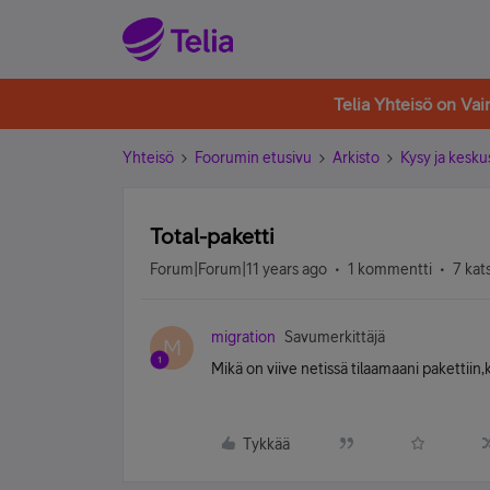
Telia Yhteisö on Va
Yhteisö
Foorumin etusivu
Arkisto
Kysy ja kesku
Total-paketti
Forum|Forum|11 years ago
1 kommentti
7 kat
migration
Savumerkittäjä
M
Mikä on viive netissä tilaamaani pakettiin
Tykkää