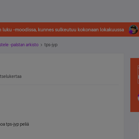
in luku -moodissa, kunnes sulkeutuu kokonaan lokakuussa
stele -palstan arkisto
tps-jyp
atselukertaa
oa tps-jyp peliä