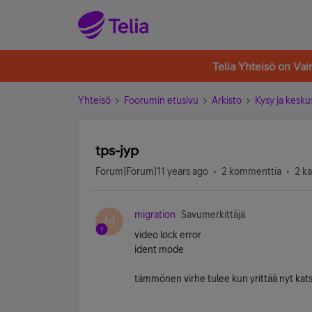
Telia Yhteisö on Va
Yhteisö
Foorumin etusivu
Arkisto
Kysy ja kesku
tps-jyp
Forum|Forum|11 years ago
2 kommenttia
2 k
migration
Savumerkittäjä
M
video lock error
ident mode
tämmönen virhe tulee kun yrittää nyt kats