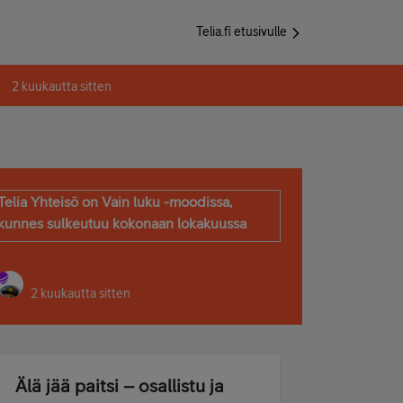
Telia.fi etusivulle
2 kuukautta sitten
Telia Yhteisö on Vain luku -moodissa,
kunnes sulkeutuu kokonaan lokakuussa
2 kuukautta sitten
Älä jää paitsi – osallistu ja