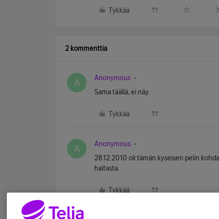
Tykkää
2 kommenttia
Anonymous
A
Sama täällä, ei näy.
Tykkää
Anonymous
A
28.12.2010 oli tämän kyseisen pelin kohdal
haitasta.
Tykkää