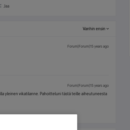
Jaa
Vanhin ensin
Forum|Forum|15 years ago
Forum|Forum|15 years ago
la yleinen vikatilanne. Pahoitteluni tästä teille aiheutuneesta