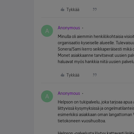
Tykkää
Anonymous
A
Minulla oli aiemmin henkilökohtaisia visio
organisaatio kyseiselle alueelle. Tulevais
Sonera/Sami kerro seikkaperäisesti mik
Monet asiakkaanne tarvitsevat uusien palv
haluavat myös hankkia niitä uusien palvel
Tykkää
Anonymous
A
Helpson on tukipalvelu, joka tarjoaa apua 
liittyvissä kysymyksissä ja ongelmatilantei
esimerkiksi asiakkaan oman langattoman 
tietokoneen vuosihuoltoa.
Helpson -palvelusta löytyy kattavasti lisät