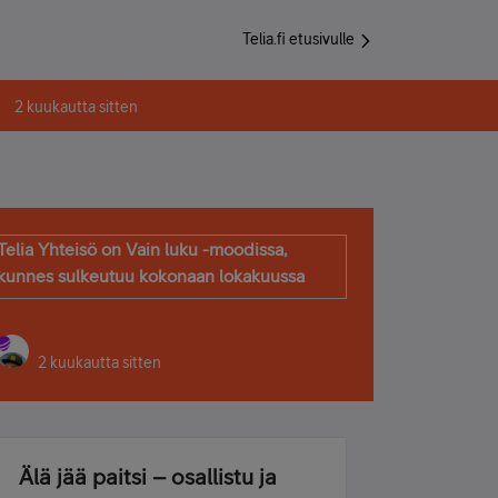
Telia.fi etusivulle
2 kuukautta sitten
Telia Yhteisö on Vain luku -moodissa,
kunnes sulkeutuu kokonaan lokakuussa
2 kuukautta sitten
Älä jää paitsi – osallistu ja