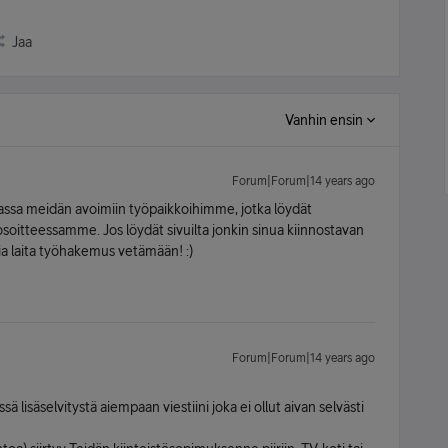
Jaa
Vanhin ensin
Forum|Forum|14 years ago
ssa meidän avoimiin työpaikkoihimme, jotka löydät
soitteessamme. Jos löydät sivuilta jonkin sinua kiinnostavan
ja laita työhakemus vetämään! :)
Forum|Forum|14 years ago
ä lisäselvitystä aiempaan viestiini joka ei ollut aivan selvästi