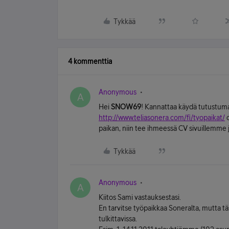
Tykkää
4 kommenttia
Anonymous
A
Hei
SNOW69
! Kannattaa käydä tutustuma
http://www.teliasonera.com/fi/tyopaikat/
o
paikan, niin tee ihmeessä CV sivuillemme 
Tykkää
Anonymous
A
Kiitos Sami vastauksestasi.
En tarvitse työpaikkaa Soneralta, mutta täss
tulkittavissa.