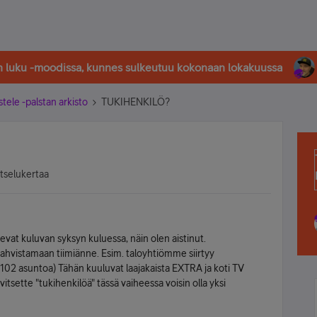
in luku -moodissa, kunnes sulkeutuu kokonaan lokakuussa
stele -palstan arkisto
TUKIHENKILÖ?
atselukertaa
evat kuluvan syksyn kuluessa, näin olen aistinut.
 vahvistamaan tiimiänne. Esim. taloyhtiömme siirtyy
 (102 asuntoa) Tähän kuuluvat laajakaista EXTRA ja koti TV
rvitsette "tukihenkilöä" tässä vaiheessa voisin olla yksi