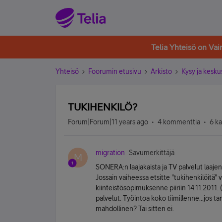
Telia Yhteisö on Va
Yhteisö
Foorumin etusivu
Arkisto
Kysy ja kesku
TUKIHENKILÖ?
Forum|Forum|11 years ago
4 kommenttia
6 k
migration
Savumerkittäjä
M
SONERA:n laajakaista ja TV palvelut laajen
Jossain vaiheessa etsitte "tukihenkilöitä"
kiinteistösopimuksenne piiriin 14.11.2011.
palvelut. Työintoa koko tiimillenne...jos ta
mahdollinen? Tai sitten ei.