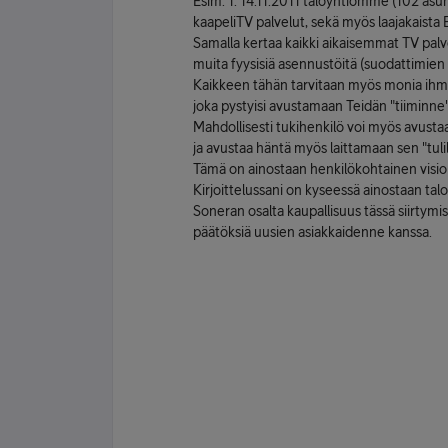
Esim. 1. 14.11.2011 taloyhtiömme (102 asunt
kaapeliTV palvelut, sekä myös laajakaista 
Samalla kertaa kaikki aikaisemmat TV pal
muita fyysisiä asennustöitä (suodattimien p
Kaikkeen tähän tarvitaan myös monia ihmist
joka pystyisi avustamaan Teidän "tiiminne"
Mahdollisesti tukihenkilö voi myös avusta
ja avustaa häntä myös laittamaan sen "tulil
Tämä on ainostaan henkilökohtainen visio
Kirjoittelussani on kyseessä ainostaan tal
Soneran osalta kaupallisuus tässä siirtymi
päätöksiä uusien asiakkaidenne kanssa.