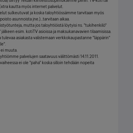
oa) siirtyy Teidän kiinteistösopimuksenne piiriin. TV-koti tai
Extra kautta myös internet palvelut.
velut sulkeutuvat ja koska taloyhtiössämme tarvitaan myös
oisto asunnoista jne.)...tarvitaan aikaa.
yötunteja, mutta jos taloyhtiöistä löytyisi ns. "tukihenkilö"
 jälkeen esim. kotiTV asioissa ja maksukanavavien tilaamisissa.
a tulevaa asiakasta valistemaan verkkokaupastanne "läppärin"
le".
 ei muuta.
oyhtiömme palvelujen saatavuus välittömästi 14.11.2011.
svaiheessa ei ole "paha" koska silloin tehdään nopeita