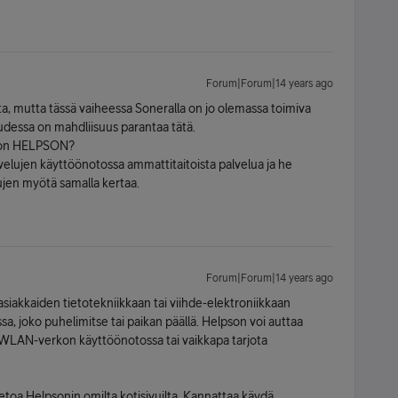
Forum|Forum|14 years ago
ita, mutta tässä vaiheessa Soneralla on jo olemassa toimiva
uudessa on mahdliisuus parantaa tätä.
ä on HELPSON?
elujen käyttöönotossa ammattitaitoista palvelua ja he
ujen myötä samalla kertaa.
Forum|Forum|14 years ago
asiakkaiden tietotekniikkaan tai viihde-elektroniikkaan
ssa, joko puhelimitse tai paikan päällä. Helpson voi auttaa
WLAN-verkon käyttöönotossa tai vaikkapa tarjota
ietoa Helpsonin omilta kotisivuilta. Kannattaa käydä