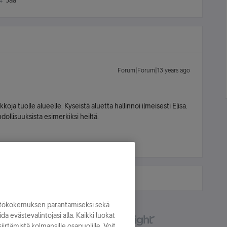
Jaa
Forum|Forum|13 years ago
 tuolle alueelle. Kyseistä aluetta hallinnoi ilmeisesti Elisa.
ollisuuksista esimerkiksi heiltä.
yttökokemuksen parantamiseksi sekä
oida evästevalintojasi alla. Kaikki luokat
irtämistä kolmansille osapuolille. Voit