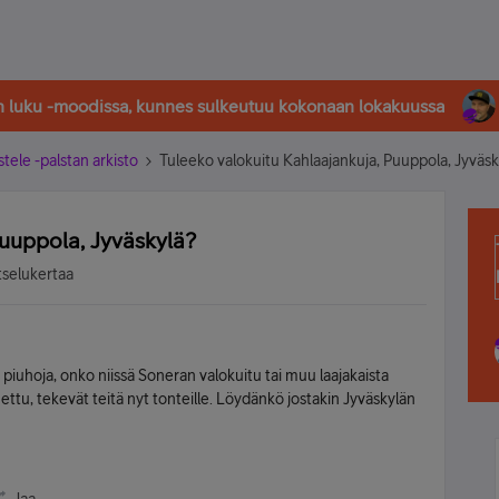
in luku -moodissa, kunnes sulkeutuu kokonaan lokakuussa
stele -palstan arkisto
Tuleeko valokuitu Kahlaajankuja, Puuppola, Jyväsk
Puuppola, Jyväskylä?
tselukertaa
piuhoja, onko niissä Soneran valokuitu tai muu laajakaista
nnettu, tekevät teitä nyt tonteille. Löydänkö jostakin Jyväskylän