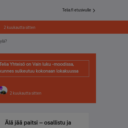
Telia.fi etusivulle
2 kuukautta sitten
ylä?
Telia Yhteisö on Vain luku -moodissa,
kunnes sulkeutuu kokonaan lokakuussa
2 kuukautta sitten
Älä jää paitsi – osallistu ja