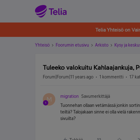
Telia Yhteisö on Va
Yhteisö
Foorumin etusivu
Arkisto
Kysy ja kesku
Tuleeko valokuitu Kahlaajankuja, 
Forum|Forum|11 years ago
1 kommentti
17 ka
migration
Savumerkittäjä
M
Tuonnehan ollaan vetämässä jonkin sortin 
teiltä? Talojakaan sinne ei olla vielä rake
sivuilta?