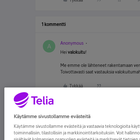
Tykkää
1 kommentti
Anonymous
A
Hei
valokuitu
!
Me emme ole lähteneet rakentamaan verkkoja
Toivottavasti saat vastauksia valokuitumahd
Tykkää
Käytämme sivustollamme evästeitä
Käytämme sivustollamme evästeitä ja vastaavia teknologioita kä
toiminnallisiin, tilastollisiin ja markkinointitarkoituksiin. Voit hallinn
sisältävät kolmansien osapuolien evästeitä ja merkitsevät tietojen si