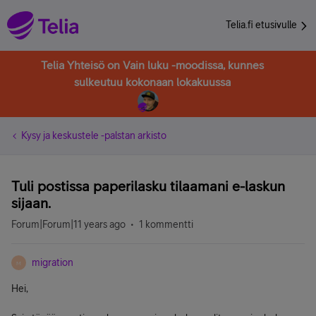
Telia.fi etusivulle
Telia Yhteisö on Vain luku -moodissa, kunnes
sulkeutuu kokonaan lokakuussa
Kysy ja keskustele -palstan arkisto
Tuli postissa paperilasku tilaamani e-laskun
sijaan.
Forum|Forum|11 years ago
1 kommentti
migration
M
Hei,