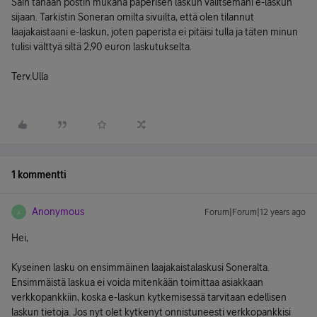
Sain tänään postin mukana paperisen laskun valitsemani e-laskun
sijaan. Tarkistin Soneran omilta sivuilta, että olen tilannut
laajakaistaani e-laskun, joten paperista ei pitäisi tulla ja täten minun
tulisi välttyä siltä 2,90 euron laskutukselta.
Terv.Ulla
1 kommentti
Anonymous
Forum|Forum|12 years ago
A
Hei,
Kyseinen lasku on ensimmäinen laajakaistalaskusi Soneralta.
Ensimmäistä laskua ei voida mitenkään toimittaa asiakkaan
verkkopankkiin, koska e-laskun kytkemisessä tarvitaan edellisen
laskun tietoja. Jos nyt olet kytkenyt onnistuneesti verkkopankkisi