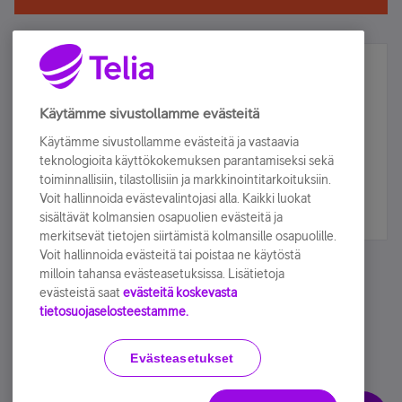
Älä jää paitsi – osallistu ja voita!
Tilaa Telian uutiskirje ja olet mukana arvonnassa.
Käytämme sivustollamme evästeitä
Samalla saat parhaat asiakasedut suoraan
Käytämme sivustollamme evästeitä ja vastaavia
sähköpostiisi.
teknologioita käyttökokemuksen parantamiseksi sekä
toiminnallisiin, tilastollisiin ja markkinointitarkoituksiin.
Voit hallinnoida evästevalintojasi alla. Kaikki luokat
Tilaa nyt
sisältävät kolmansien osapuolien evästeitä ja
merkitsevät tietojen siirtämistä kolmansille osapuolille.
Voit hallinnoida evästeitä tai poistaa ne käytöstä
milloin tahansa evästeasetuksissa. Lisätietoja
evästeistä saat
evästeitä koskevasta
tietosuojaselosteestamme.
Käyttöehdot
Accessibility statement
Evästeasetukset