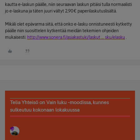
kautta e-laskun päälle, niin seuraavan laskun pitäisi tulla normaalisti
jo e-laskuna ja täten juuri vältyt 2,90€ paperilaskutuslisältä.
Mikäli olet epävarma siitä, että onko e-lasku onnistuneesti kytketty
päälle niin suosittelen kytkentää meidän tekemien ohjeiden
mukaisesti:
http://www.sonera.fi/asiakastuki/laskut ... sku/elasku
.
Telia Yhteisö on Vain luku -moodissa, kunnes
sulkeutuu kokonaan lokakuussa