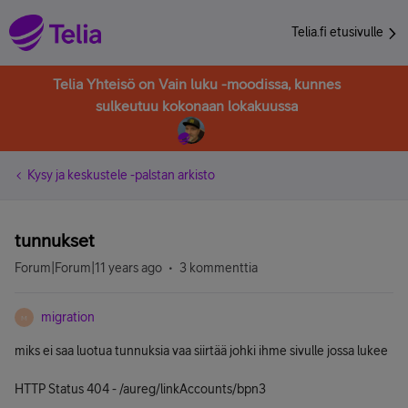
Telia.fi etusivulle
Telia Yhteisö on Vain luku -moodissa, kunnes
sulkeutuu kokonaan lokakuussa
Kysy ja keskustele -palstan arkisto
tunnukset
Forum|Forum|11 years ago
3 kommenttia
migration
M
miks ei saa luotua tunnuksia vaa siirtää johki ihme sivulle jossa lukee
HTTP Status 404 - /aureg/linkAccounts/bpn3