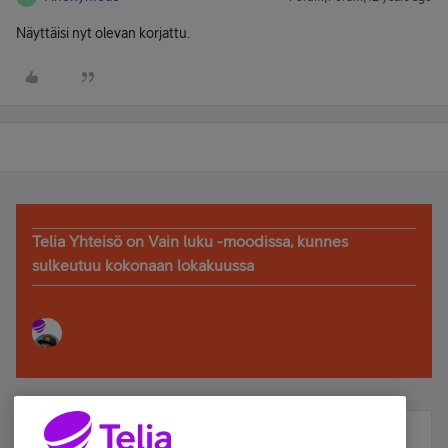
Näyttäisi nyt olevan korjattu.
Telia Yhteisö on Vain luku -moodissa, kunnes
sulkeutuu kokonaan lokakuussa
Älä jää paitsi – osallistu ja voita!