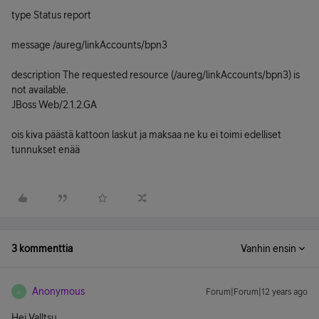
type Status report
message /aureg/linkAccounts/bpn3
description The requested resource (/aureg/linkAccounts/bpn3) is
not available.
JBoss Web/2.1.2.GA
ois kiva päästä kattoon laskut ja maksaa ne ku ei toimi edelliset
tunnukset enää
3 kommenttia
Vanhin ensin
Anonymous
Forum|Forum|12 years ago
A
Hei Valltsu,