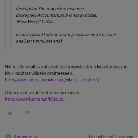
description The requested resource
(/aureg/linkAccounts/bpn3) is not available.
JBoss Web/2.1.2.GA
ois kiva päästä kattoon laskut ja maksaa ne ku ei toimi
edelliset tunnukset enää
Nyt tuli Soneralta vikatiedote tästä asiasta eli tuo kirjautumissivun
linkki osoittaa väärään osoitteeseen:
http://www.sonera.fi/asiakastuki/vikati ... iedotteet/
Oikea osoite vikatiedotteen mukaan on
https://www4.sonera.fi/Kirjaudu
Anonymous
Forum|Forum|12 years ago
A