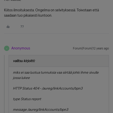
Kiitos ilmoituksesta. Ongelma on selvityksessä. Toivotaan että
saadaan tuo pikaisesti kuntoon.
Anonymous
Forum|Forum|12 years ago
A
valltsu kirjoitti:
miks ei saa luotua tunnuksia vaa siirtää johki ihme sivulle
jossa lukee
HTTP Status 404 - /aureg/linkAccounts/bpn3
type Status report
message /aureg/linkAccounts/bpn3