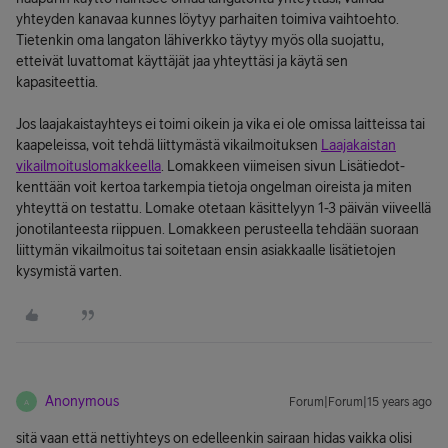
yhteyden kanavaa kunnes löytyy parhaiten toimiva vaihtoehto.
Tietenkin oma langaton lähiverkko täytyy myös olla suojattu,
etteivät luvattomat käyttäjät jaa yhteyttäsi ja käytä sen
kapasiteettia.
Jos laajakaistayhteys ei toimi oikein ja vika ei ole omissa laitteissa tai
kaapeleissa, voit tehdä liittymästä vikailmoituksen
Laajakaistan
vikailmoituslomakkeella
. Lomakkeen viimeisen sivun Lisätiedot-
kenttään voit kertoa tarkempia tietoja ongelman oireista ja miten
yhteyttä on testattu. Lomake otetaan käsittelyyn 1-3 päivän viiveellä
jonotilanteesta riippuen. Lomakkeen perusteella tehdään suoraan
liittymän vikailmoitus tai soitetaan ensin asiakkaalle lisätietojen
kysymistä varten.
Anonymous
Forum|Forum|15 years ago
A
sitä vaan että nettiyhteys on edelleenkin sairaan hidas vaikka olisi