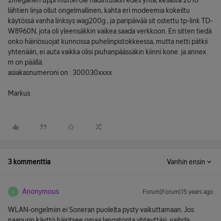
2meganen uppi muttei ole hädintuskin edes yhtä, kesästä 2010
lähtien linja ollut ongelmallinen, kahta eri modeemia kokeiltu
käytössä vanha linksys wag200g , ja paripäivää sit ostettu tp-link TD-
W8960N, jota oli yleensäkkin vaikea saada verkkoon. En sitten tiedä
onko häiriösuojat kunnossa puhelinpistokkeessa, mutta netti pätkii
yhtenään, ei auta vaikka olisi piuhanpäässäkin kiinni kone. ja annex
m on päällä.
asiakasnumeroni on : 300030xxxx
Markus
3 kommenttia
Vanhin ensin
Anonymous
Forum|Forum|15 years ago
A
WLAN-ongelmiin ei Soneran puolelta pysty vaikuttamaan. Jos
naapurin käyttö häiritsee omaa langatonta yhteyttäsi, vaihda