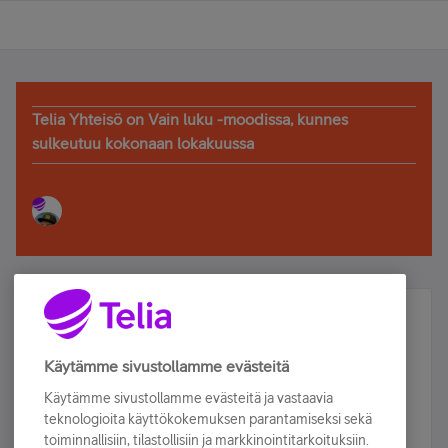
Telia Yhteisö on Vain luku -moodissa, kunnes
sulkeutuu kokonaan lokakuussa
Älä jää paitsi – osallistu ja voita!
Tilaa Telian uutiskirje ja olet mukana arvonnassa.
Käytämme sivustollamme evästeitä
Samalla saat parhaat asiakasedut suoraan
Käytämme sivustollamme evästeitä ja vastaavia
sähköpostiisi.
teknologioita käyttökokemuksen parantamiseksi sekä
toiminnallisiin, tilastollisiin ja markkinointitarkoituksiin.