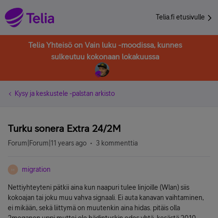
Telia.fi etusivulle
Telia Yhteisö on Vain luku -moodissa, kunnes
sulkeutuu kokonaan lokakuussa
Kysy ja keskustele -palstan arkisto
Turku sonera Extra 24/2M
Forum|Forum|11 years ago
3 kommenttia
migration
M
Nettiyhteyteni pätkii aina kun naapuri tulee linjoille (Wlan) siis
kokoajan tai joku muu vahva signaali. Ei auta kanavan vaihtaminen,
ei mikään, sekä liittymä on muutenkin aina hidas. pitäis olla