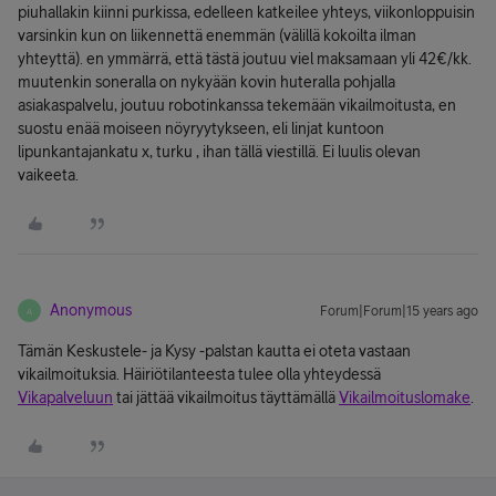
piuhallakin kiinni purkissa, edelleen katkeilee yhteys, viikonloppuisin
varsinkin kun on liikennettä enemmän (välillä kokoilta ilman
yhteyttä). en ymmärrä, että tästä joutuu viel maksamaan yli 42€/kk.
muutenkin soneralla on nykyään kovin huteralla pohjalla
asiakaspalvelu, joutuu robotinkanssa tekemään vikailmoitusta, en
suostu enää moiseen nöyryytykseen, eli linjat kuntoon
lipunkantajankatu x, turku , ihan tällä viestillä. Ei luulis olevan
vaikeeta.
Anonymous
Forum|Forum|15 years ago
A
Tämän Keskustele- ja Kysy -palstan kautta ei oteta vastaan
vikailmoituksia. Häiriötilanteesta tulee olla yhteydessä
Vikapalveluun
tai jättää vikailmoitus täyttämällä
Vikailmoituslomake
.