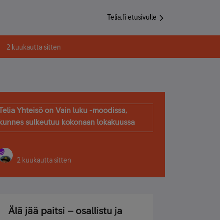
Telia.fi etusivulle
2 kuukautta sitten
Telia Yhteisö on Vain luku -moodissa,
kunnes sulkeutuu kokonaan lokakuussa
2 kuukautta sitten
Älä jää paitsi – osallistu ja