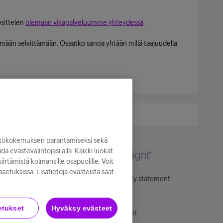
osittelen
olemaan vikapalveluumme yhteydessä
.
emään selvittämään. Osaatko sanoa yhtään millä taajuudella
yttökokemuksen parantamiseksi sekä
oida evästevalintojasi alla. Kaikki luokat
irtämistä kolmansille osapuolille. Voit
asetuksissa. Lisätietoja evästeistä saat
Käyttöehdot
Accessibility statement
etukset
Hyväksy evästeet
Evästeasetukset