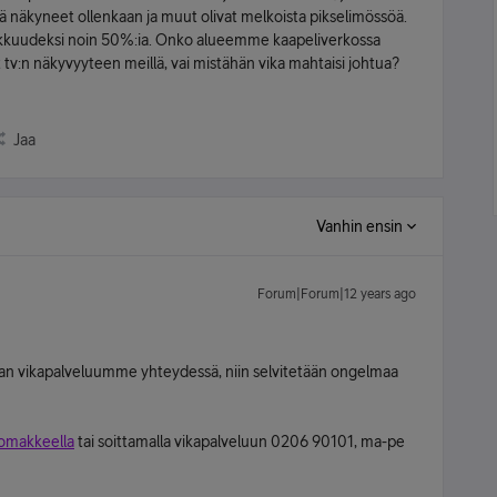
vä näkyneet ollenkaan ja muut olivat melkoista pikselimössöä.
makkuudeksi noin 50%:ia. Onko alueemme kaapeliverkossa
t tv:n näkyvyyteen meillä, vai mistähän vika mahtaisi johtua?
Jaa
Vanhin ensin
Forum|Forum|12 years ago
than vikapalveluumme yhteydessä, niin selvitetään ongelmaa
lomakkeella
tai soittamalla vikapalveluun 0206 90101, ma-pe