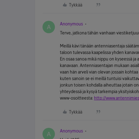
Tykkää
Anonymous
A
Terve, jatkona tähän vanhaan viestiketjuu
Meillä kävi tänään antenniasentaja säätäm
taloon tulevassa kaapelissa yhden kanava
En osaa sanoa mikä nippu on kyseessä ja a
kanavaan. Antenniasentajan mukaan asialle
vaan hän arveli vian olevan jossain kohtaa
kuten sanoin se ei meillä tuntuisi vaikutta
jonkun toisen kohdalla aiheuttaa jotain o
yhteydessä ja kysyä tarkempia yksityiskoh
www-osoitteesta:
http://www.antennimies.
Tykkää
Anonymous
A