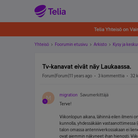
Telia Yhteisö on Va
Yhteisö
Foorumin etusivu
Arkisto
Kysy ja kesku
Tv-kanavat eivät näy Laukaassa.
Forum|Forum|11 years ago
3 kommenttia
32 
migration
Savumerkittäjä
M
Terve!
Viikonlopun aikana, lähinnä eilen ilmeni 
kunnolla, yhdessäkään vastaanottimessa 
talon omassa antenniverkossakaan ei liene
ovat aiemmin näkyneet ihan hienosti. Viiko