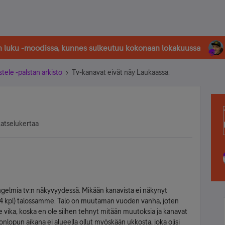
in luku -moodissa, kunnes sulkeutuu kokonaan lokakuussa
stele -palstan arkisto
Tv-kanavat eivät näy Laukaassa.
katselukertaa
ongelmia tv:n näkyvyydessä. Mikään kanavista ei näkynyt
(4 kpl) talossamme. Talo on muutaman vuoden vanha, joten
 vika, koska en ole siihen tehnyt mitään muutoksia ja kanavat
nlopun aikana ei alueella ollut myöskään ukkosta, joka olisi