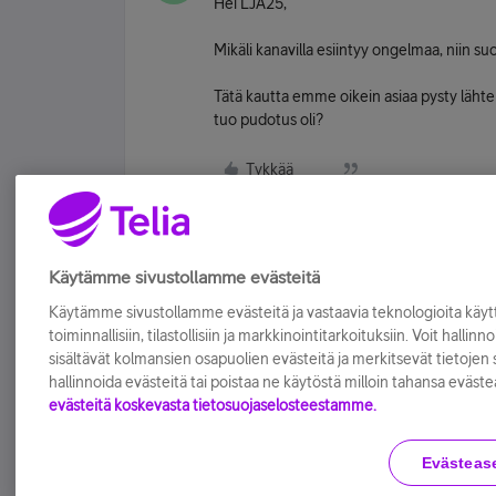
Hei LJA25,
Mikäli kanavilla esiintyy ongelmaa, niin su
Tätä kautta emme oikein asiaa pysty läht
tuo pudotus oli?
Tykkää
Käytämme sivustollamme evästeitä
Käytämme sivustollamme evästeitä ja vastaavia teknologioita kä
toiminnallisiin, tilastollisiin ja markkinointitarkoituksiin. Voit hallinn
sisältävät kolmansien osapuolien evästeitä ja merkitsevät tietojen si
hallinnoida evästeitä tai poistaa ne käytöstä milloin tahansa eväste
evästeitä koskevasta tietosuojaselosteestamme.
Evästeas