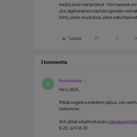
meiltä jotain käräyttänyt. Ylen kanavat ei
yksi digibokseista näyttää signaalin voi
tehty jotain muutoksia, jotka vaikuttaisiva
Tykkää
3 kommenttia
Anonymous
A
Hei LJA25,
Mikäli ongelma edelleen jatkuu, niin ole
tarkemmin.
Voit jättää vikailmoituksen
palvelupyyntö
8-20, la 9-16.30.