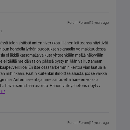
Forum|Forum|12 years ago
n.
ässä talon sisäistä antenniverkkoa. Hänen laitteensa näyttivät
nipun kohdalla jyrkän pudotuksen signaalin voimakkuudessa.
sia ei äkkiä katsomalla vaikuta yhteenkään meillä näkyvään
 ei täällä meidän talon päässä pysty millään vaikuttamaan,
 kaapeliverkkoa. En itse osaa tarkemmin kertoa vian laatua ja
van mihinkään. Päätin kuitenkin ilmoittaa asiasta, jos se vaikka
ngelmia. Antenniasentajamme sanoi, että häneen voi olla
tia havaitsemistaan asioista. Hänen yhteystietonsa löytyy
fi/
.
Forum|Forum|12 years ago