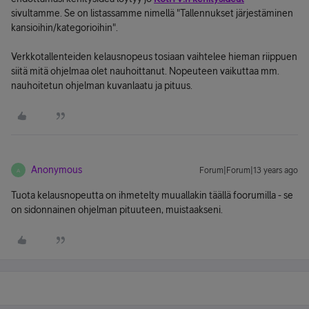
sivultamme. Se on listassamme nimellä "Tallennukset järjestäminen
kansioihin/kategorioihin".
Verkkotallenteiden kelausnopeus tosiaan vaihtelee hieman riippuen
siitä mitä ohjelmaa olet nauhoittanut. Nopeuteen vaikuttaa mm.
nauhoitetun ohjelman kuvanlaatu ja pituus.
Anonymous
Forum|Forum|13 years ago
A
Tuota kelausnopeutta on ihmetelty muuallakin täällä foorumilla - se
on sidonnainen ohjelman pituuteen, muistaakseni.