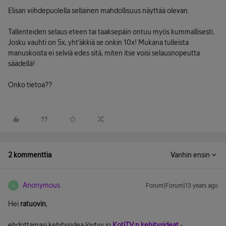
Elisan viihdepuolella sellainen mahdollisuus näyttää olevan.
Tallenteiden selaus eteen tai taaksepäin ontuu myös kummallisesti.
Josku vauhti on 5x, yht'äkkiä se onkin 10x! Mukana tulleista
manuskoista ei selviä edes sitä, miten itse voisi selausnopeutta
säädellä!
Onko tietoa??
2 kommenttia
Vanhin ensin
Anonymous
Forum|Forum|13 years ago
A
Hei
ratuovin
,
ehdottamasi kehitysidea löytyy jo
KotiTV:n kehitysideat
-