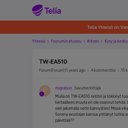
Telia Yhteisö on Va
Yhteisö
Foorumin etusivu
Arkisto
Kysy ja kesku
TW-EA510
Forum|Forum|11 years ago
4 kommenttia
15 k
migration
Savumerkittäjä
M
Mulla on TW-EA510 reititin ja tökkinyt tos
kertaalleen,muuta en ole osannut tehdä. L
vain jakamalla netin kännystäni! Missä vika
Sonera avustajan kanssa yrittänyt tutkia a
päivittää??