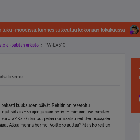
in luku -moodissa, kunnes sulkeutuu kokonaan lokakuussa
stele -palstan arkisto
TW-EA510
atselukertaa
i pahasti kuukauden päivät. Reititin on resetoitu
injat pätkii koko ajan,ja saan netin toimimaan useimmiten
 voi olla? Kaikki lamput palaa normaalisti reitittemessä,olen
siaa.. Alkaa mennä hermo! Voitteko auttaa?Pitäisikö reititin