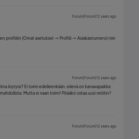
Forum|Forum|12 years ago
 profiiliin (Omat asetukset -> Profiili -> Asiakasnumero) niin
Forum|Forum|12 years ago
lma löytyisi? Ei toimi edelleenkään..eilenä on kanavapaikka
mahdollista. Mutta ei vaan toimi! Pitääkö ostaa uusi reititin?
Forum|Forum|12 years ago