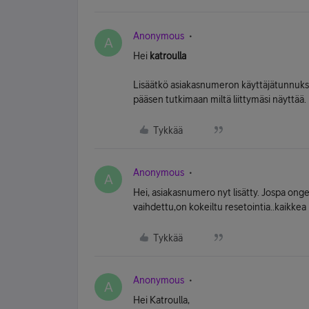
Anonymous
A
Hei
katroulla
Lisäätkö asiakasnumeron käyttäjätunnuksen
pääsen tutkimaan miltä liittymäsi näyttää.
Tykkää
Anonymous
A
Hei, asiakasnumero nyt lisätty. Jospa onge
vaihdettu,on kokeiltu resetointia..kaikkea 
Tykkää
Anonymous
A
Hei Katroulla,