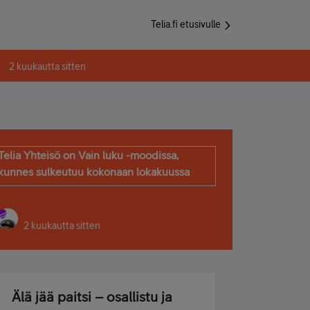
Telia.fi etusivulle
2 kuukautta sitten
Telia Yhteisö on Vain luku -moodissa,
kunnes sulkeutuu kokonaan lokakuussa
2 kuukautta sitten
Älä jää paitsi – osallistu ja