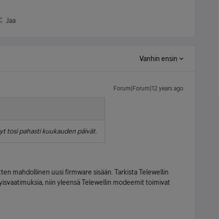
Jaa
Vanhin ensin
Forum|Forum|12 years ago
yt tosi pahasti kuukauden päivät.
sitten mahdollinen uusi firmware sisään. Tarkista Telewellin
erityisvaatimuksia, niin yleensä Telewellin modeemit toimivat