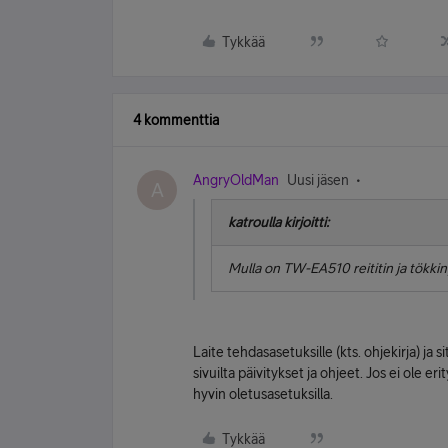
Tykkää
4 kommenttia
AngryOldMan
Uusi jäsen
A
katroulla kirjoitti:
Mulla on TW-EA510 reititin ja tökkin
Laite tehdasasetuksille (kts. ohjekirja) ja 
sivuilta päivitykset ja ohjeet. Jos ei ole 
hyvin oletusasetuksilla.
Tykkää