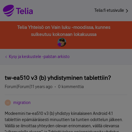
Telia.fi etusivulle
Telia Yhteisö on Vain luku -moodissa, kunnes
sulkeutuu kokonaan lokakuussa
Kysy ja keskustele -palstan arkisto
tw-ea510 v3 (b) yhdistyminen tablettiin?
Forum|Forum|11 years ago
0 kommenttia
migration
M
Modeemini tw-ea510 v3 (b) yhdistyy kiinalaiseen Android 4.1
tablettiin epämääräisesti minuuttien tai tuntien odottelun jälkeen.
Välillä se ilmoittaa yhteyden olevan erinomaisen, välillä olevansa