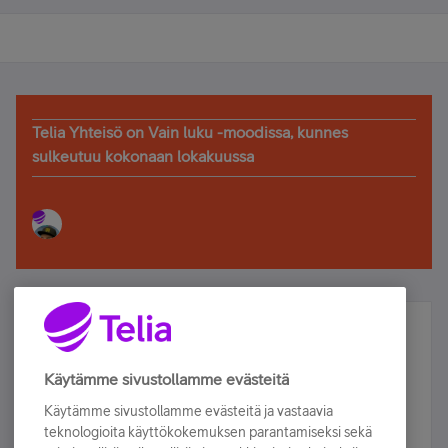
Telia Yhteisö on Vain luku -moodissa, kunnes
sulkeutuu kokonaan lokakuussa
Älä jää paitsi – osallistu ja voita!
Tilaa Telian uutiskirje ja olet mukana arvonnassa.
Käytämme sivustollamme evästeitä
Samalla saat parhaat asiakasedut suoraan
Käytämme sivustollamme evästeitä ja vastaavia
sähköpostiisi.
teknologioita käyttökokemuksen parantamiseksi sekä