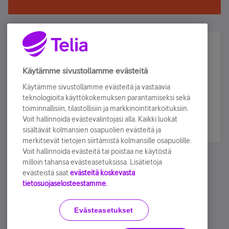
Älä jää paitsi – osallistu ja voita!
Tilaa Telian uutiskirje ja olet mukana arvonnassa.
Käytämme sivustollamme evästeitä
Samalla saat parhaat asiakasedut suoraan
Käytämme sivustollamme evästeitä ja vastaavia
sähköpostiisi.
teknologioita käyttökokemuksen parantamiseksi sekä
toiminnallisiin, tilastollisiin ja markkinointitarkoituksiin.
Voit hallinnoida evästevalintojasi alla. Kaikki luokat
Tilaa nyt
sisältävät kolmansien osapuolien evästeitä ja
merkitsevät tietojen siirtämistä kolmansille osapuolille.
Voit hallinnoida evästeitä tai poistaa ne käytöstä
milloin tahansa evästeasetuksissa. Lisätietoja
evästeistä saat
evästeitä koskevasta
tietosuojaselosteestamme.
Käyttöehdot
Accessibility statement
Evästeasetukset