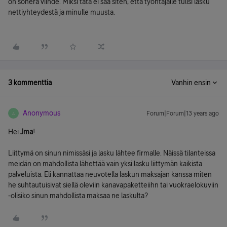
on sonera viihde. Miksi tätä ei saa siten, että työntajalle tulisi lasku
nettiyhteydestä ja minulle muusta.
3 kommenttia
Vanhin ensin
Anonymous
Forum|Forum|13 years ago
A
Hei
Jma
!
Liittymä on sinun nimissäsi ja lasku lähtee firmalle. Näissä tilanteissa
meidän on mahdollista lähettää vain yksi lasku liittymän kaikista
palveluista. Eli kannattaa neuvotella laskun maksajan kanssa miten
he suhtautuisivat siellä oleviin kanavapaketteiihn tai vuokraelokuviin
-olisiko sinun mahdollista maksaa ne laskulta?