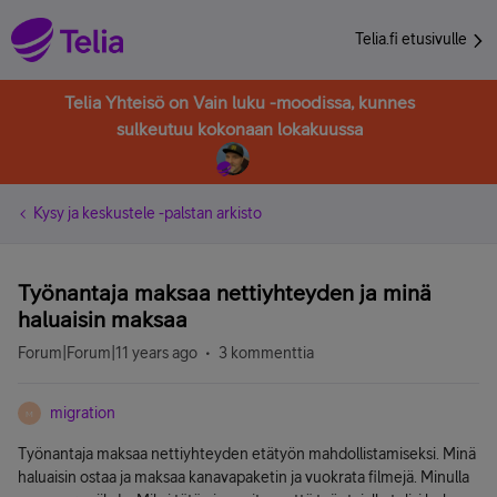
Telia.fi etusivulle
Telia Yhteisö on Vain luku -moodissa, kunnes
sulkeutuu kokonaan lokakuussa
Kysy ja keskustele -palstan arkisto
Työnantaja maksaa nettiyhteyden ja minä
haluaisin maksaa
Forum|Forum|11 years ago
3 kommenttia
migration
M
Työnantaja maksaa nettiyhteyden etätyön mahdollistamiseksi. Minä
haluaisin ostaa ja maksaa kanavapaketin ja vuokrata filmejä. Minulla