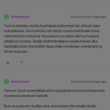
Anonymous
Forum|Forum|13 years ago
A
Tuon jo tiesinkin, mutta muuttakaa systeemejä niin, että se tulee
mahdolliseksi. Jos ei onnistu niin täytyy ruveta miettimään toisia
vaihtoehtoisia yhteyksiä. Nykyaikana tuo pitäisi olla tosi helppoa
tehdä tuo muutos. Teidän ehdottamallanne tavalla menee aika
hankalaksi joten menetätte tässä yhden innokkaan urheilufanin ja
filmien katsojan.
Anonymous
Forum|Forum|12 years ago
A
Tämä on täysin kummallista, ettei nykypäivänä pystytä erittelemään
myytäviä tuotteita eri laskulle.
Kyse on kuitenkin itselläni siitä, että ostaisin itse omalla rahalla