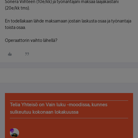
Sonera Viihteen (10e/kk) ja työnantajani maksaa laajakaistani
(20e/kk tms).
En todellakaan lähde maksamaan jostain laskusta osaa ja työnantaja
toista osaa.
Operaattorin vaihto lähellä?
Telia Yhteisö on Vain luku -moodissa, kunnes
sulkeutuu kokonaan lokakuussa