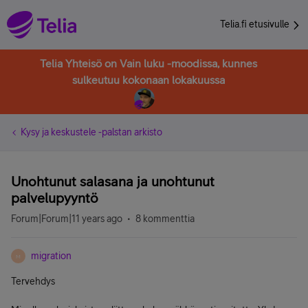
Telia.fi etusivulle
Telia Yhteisö on Vain luku -moodissa, kunnes
sulkeutuu kokonaan lokakuussa
Kysy ja keskustele -palstan arkisto
Unohtunut salasana ja unohtunut
palvelupyyntö
Forum|Forum|11 years ago
8 kommenttia
migration
M
Tervehdys