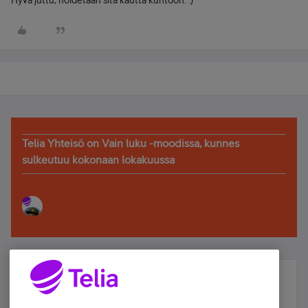
Hyvä juttu, hoidetaan sitä kautta kuntoon. :)
Telia Yhteisö on Vain luku -moodissa, kunnes
sulkeutuu kokonaan lokakuussa
Älä jää paitsi – osallistu ja voita!