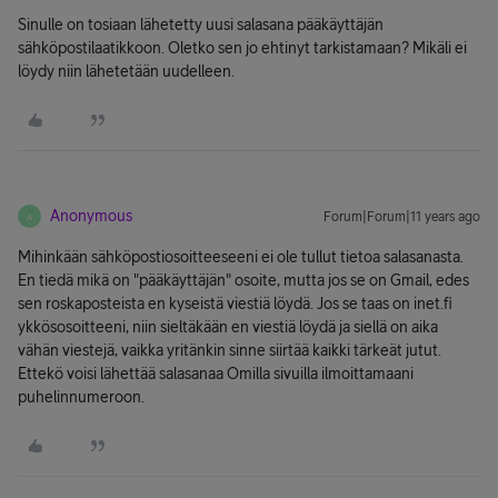
Sinulle on tosiaan lähetetty uusi salasana pääkäyttäjän
sähköpostilaatikkoon. Oletko sen jo ehtinyt tarkistamaan? Mikäli ei
löydy niin lähetetään uudelleen.
Anonymous
Forum|Forum|11 years ago
A
Mihinkään sähköpostiosoitteeseeni ei ole tullut tietoa salasanasta.
En tiedä mikä on "pääkäyttäjän" osoite, mutta jos se on Gmail, edes
sen roskaposteista en kyseistä viestiä löydä. Jos se taas on inet.fi
ykkösosoitteeni, niin sieltäkään en viestiä löydä ja siellä on aika
vähän viestejä, vaikka yritänkin sinne siirtää kaikki tärkeät jutut.
Ettekö voisi lähettää salasanaa Omilla sivuilla ilmoittamaani
puhelinnumeroon.