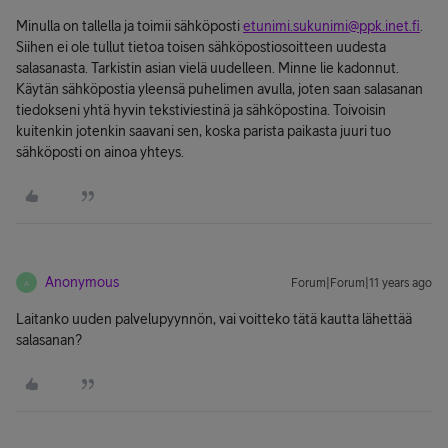
Minulla on tallella ja toimii sähköposti
etunimi.sukunimi@ppk.inet.fi
.
Siihen ei ole tullut tietoa toisen sähköpostiosoitteen uudesta
salasanasta. Tarkistin asian vielä uudelleen. Minne lie kadonnut.
Käytän sähköpostia yleensä puhelimen avulla, joten saan salasanan
tiedokseni yhtä hyvin tekstiviestinä ja sähköpostina. Toivoisin
kuitenkin jotenkin saavani sen, koska parista paikasta juuri tuo
sähköposti on ainoa yhteys.
Anonymous
Forum|Forum|11 years ago
A
Laitanko uuden palvelupyynnön, vai voitteko tätä kautta lähettää
salasanan?