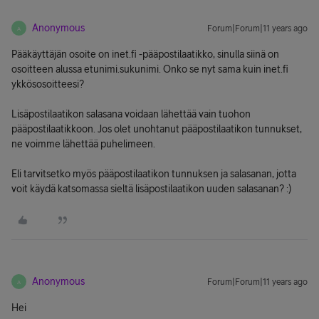
Anonymous
Forum|Forum|11 years ago
A
Pääkäyttäjän osoite on inet.fi -pääpostilaatikko, sinulla siinä on
osoitteen alussa etunimi.sukunimi. Onko se nyt sama kuin inet.fi
ykkösosoitteesi?
Lisäpostilaatikon salasana voidaan lähettää vain tuohon
pääpostilaatikkoon. Jos olet unohtanut pääpostilaatikon tunnukset,
ne voimme lähettää puhelimeen.
Eli tarvitsetko myös pääpostilaatikon tunnuksen ja salasanan, jotta
voit käydä katsomassa sieltä lisäpostilaatikon uuden salasanan? :)
Anonymous
Forum|Forum|11 years ago
A
Hei