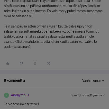
Minulla on laajakaistaan liittyen kolme sähköpostiosoitetta. Yhden
niistä salasana on päässyt unohtumaan, mutta sähköpostilaatikko
toimi kuitenkin puhelimessa. En vain pysty puhelimesta katsomaan,
mikä se salasana oli.
Tein pari päivää sitten omien sivujen kautta palvelupyynnön
salasanan palauttamiseksi. Sen jälkeen ko. puhelimessa toiminut
laatikko alkoi herjata väärästä salasanasta, mutta uutta en ole
saanut. Olisko mahdollista, että jotain kautta saisin ko. laatikolle
uuden salasanan?
8 kommenttia
Vanhin ensin
Anonymous
Forum|Forum|11 years ago
A
Tervehdys inknarrative!