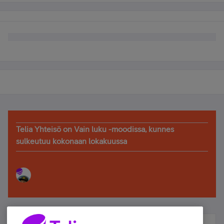
Telia Yhteisö on Vain luku -moodissa, kunnes
sulkeutuu kokonaan lokakuussa