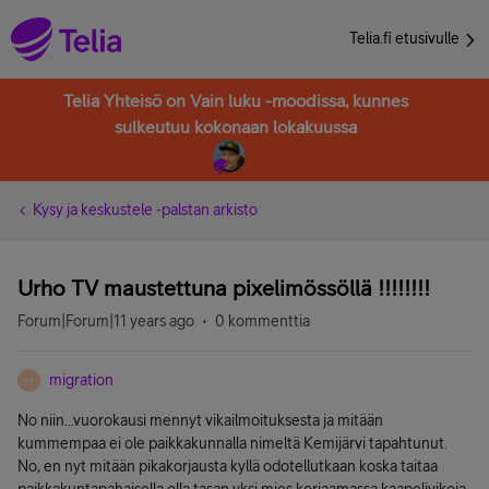
Telia.fi etusivulle
Telia Yhteisö on Vain luku -moodissa, kunnes
sulkeutuu kokonaan lokakuussa
Kysy ja keskustele -palstan arkisto
Urho TV maustettuna pixelimössöllä !!!!!!!!
Forum|Forum|11 years ago
0 kommenttia
migration
M
No niin...vuorokausi mennyt vikailmoituksesta ja mitään
kummempaa ei ole paikkakunnalla nimeltä Kemijärvi tapahtunut.
No, en nyt mitään pikakorjausta kyllä odotellutkaan koska taitaa