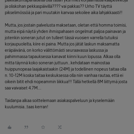
paikkakuntapahaisella olla tasan yksi mies korjaamassa kaapelivikoja
ja oliskohan pekkaspäivillä???? vai pakkas?? Urho TV täyttä
pikselimössöä ja pari muutakin kanvaa sekoilee aika lahjakkaasti!!
Mutta, jos jostain palvelusta maksetaan, oletan että homma toimisi,
mutta eipä näytä yhden ihmispahasen ongelmat paljoa painavan ja
jotenkin soneran jutut on tulleet tässä vuosien varrella tutuiksi
korjaupuolelta, kiire ei paina. Mutta jos jätät laskun maksamatta
eräpäivänä, on korko välittömästi seuraavassa laskussa ja
pahimmassa tapauksessa kanavat kiinni kuun lopussa. Alkaa olla
mitta täynnä koko soneran juttuun...kehdataan mainostaa
huippunopeaa laajakaistaakin (24M) ja todellinen nopeus taitaa olla
n. 10-12M koska taitaa keskuksessa olla niin vanhaa rautaa, että ei
oikein bitit ehdi nopeammin liikkua!!! Tällä hetkellä 8M liittymä josta
saa vaivaiset 4.7M....
Taidanpa alkaa soittelemaan asiakaspalveluun ja kyselemään
kuulumisia...taas kerran!