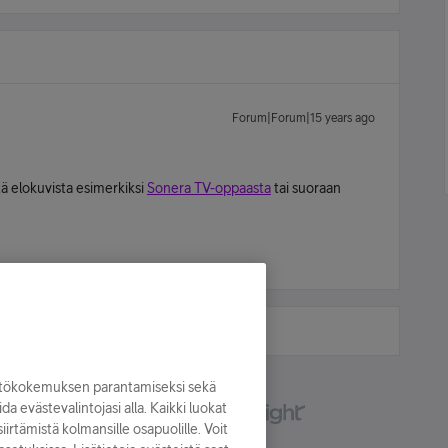
Forum|Forum|15 years ago
tä elokuvista esimerkiksi
Sonera TV-oppaasta
tai suoraan
yttökokemuksen parantamiseksi sekä
oida evästevalintojasi alla. Kaikki luokat
irtämistä kolmansille osapuolille. Voit