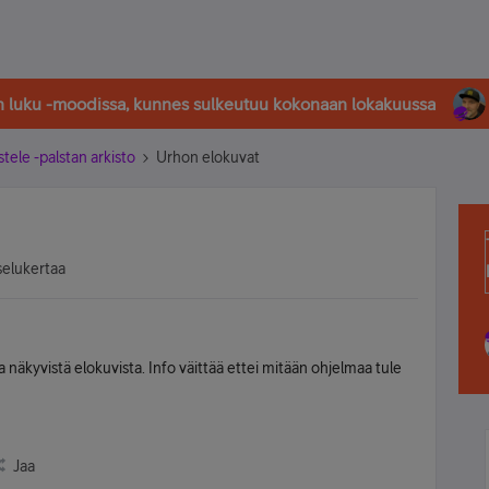
in luku -moodissa, kunnes sulkeutuu kokonaan lokakuussa
stele -palstan arkisto
Urhon elokuvat
selukertaa
a näkyvistä elokuvista. Info väittää ettei mitään ohjelmaa tule
Jaa