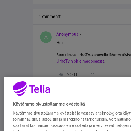
1 kommentti
Anonymous
A
Hei,
Saat tietoa UrhoTV-kanavalla lähetettävis
UrhoTv:n ohjelmaoppaasta
.
Tykkää
Käytämme sivustollamme evästeitä
Käytämme sivustollamme evästeitä ja vastaavia teknologioita kä
toiminnallisiin, tilastollisiin ja markkinointitarkoituksiin. Voit hallinn
sisältävät kolmansien osapuolien evästeitä ja merkitsevät tietojen si