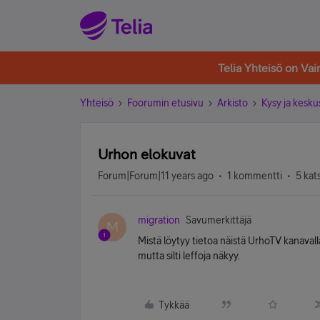
Telia Yhteisö on Va
Yhteisö
Foorumin etusivu
Arkisto
Kysy ja kesku
Urhon elokuvat
Forum|Forum|11 years ago
1 kommentti
5 kat
migration
Savumerkittäjä
M
Mistä löytyy tietoa näistä UrhoTV kanavall
mutta silti leffoja näkyy.
Tykkää