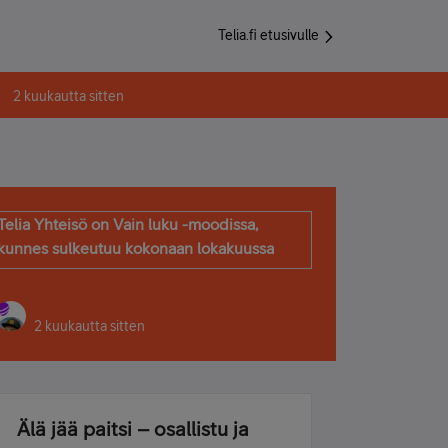
Telia.fi etusivulle
2 kuukautta sitten
Telia Yhteisö on Vain luku -moodissa,
kunnes sulkeutuu kokonaan lokakuussa
2 kuukautta sitten
Älä jää paitsi – osallistu ja