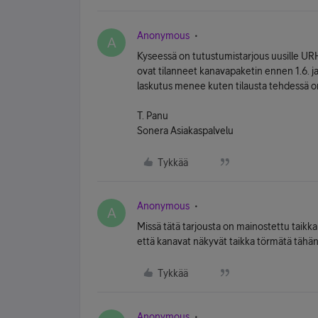
Anonymous
A
Kyseessä on tutustumistarjous uusille URHO
ovat tilanneet kanavapaketin ennen 1.6. j
laskutus menee kuten tilausta tehdessä on
T. Panu
Sonera Asiakaspalvelu
Tykkää
Anonymous
A
Missä tätä tarjousta on mainostettu taikk
että kanavat näkyvät taikka törmätä tähän t
Tykkää
Anonymous