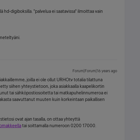
lä hd-digiboksilla. "palvelua ei saatavissa" ilmoittaa vain
hmeteltyäni.
Forum|Forum|16 years ago
akkaillemme, joilla ei ole ollut URHOtv totalia tilattuna
etetty siihen yhteystietoon, joka asiakkaalla kaapelikortin
ntunut tai sähköpostiosoitetta tai matkapuhelinnumeroa ei
 asiakasta saavuttanut muuten kuin korkeintaan paikallisen
tietosi ovat ajan tasalla, on ottaa yhteyttä
lomakkeella
tai soittamalla numeroon 0200 17000.