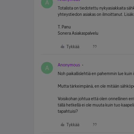
A
Totalista on tiedotettu nykyasiakkaita sähkö
yhteystiedon asiakas on ilmoittanut. Lisäksi
T. Panu
Sonera Asiakaspalvelu
Tykkää
Anonymous
A
Noh paikallislehtiä en pahemmin lue kuin 
Mutta tärkeimpänä, en ole mitään sähköpos
Voisikohan johtua että olen onnellinen enti
tällä hetkellä ei ole muuta kuin tuo kaapeli
tapahtuisi?
Tykkää