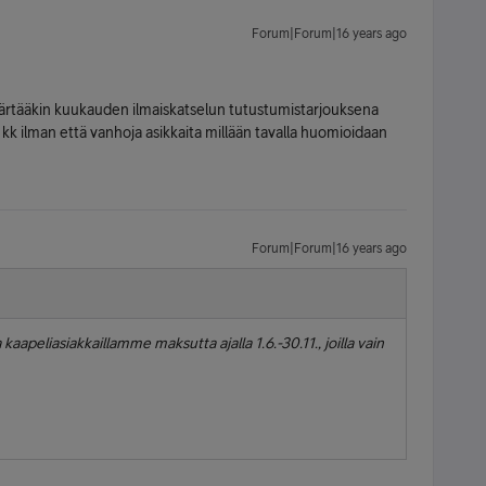
Forum|Forum|16 years ago
ärtääkin kuukauden ilmaiskatselun tutustumistarjouksena
6 kk ilman että vanhoja asikkaita millään tavalla huomioidaan
Forum|Forum|16 years ago
kaapeliasiakkaillamme maksutta ajalla 1.6.-30.11., joilla vain