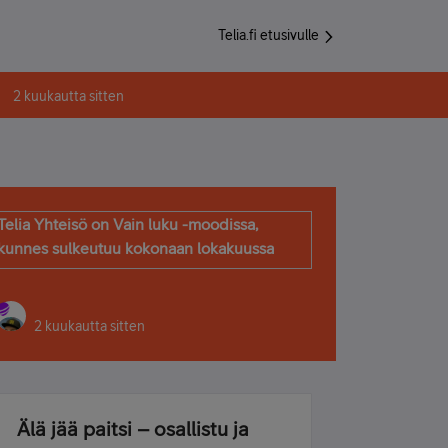
Telia.fi etusivulle
2 kuukautta sitten
Telia Yhteisö on Vain luku -moodissa,
kunnes sulkeutuu kokonaan lokakuussa
2 kuukautta sitten
Älä jää paitsi – osallistu ja