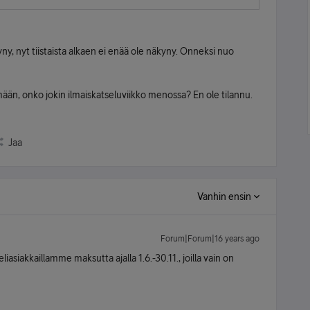
ny, nyt tiistaista alkaen ei enää ole näkyny. Onneksi nuo
ään, onko jokin ilmaiskatseluviikko menossa? En ole tilannu.
Jaa
Vanhin ensin
Forum|Forum|16 years ago
iasiakkaillamme maksutta ajalla 1.6.-30.11., joilla vain on