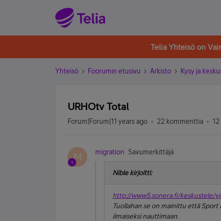
Telia Yhteisö on Va
Yhteisö
Foorumin etusivu
Arkisto
Kysy ja kesku
URHOtv Total
Forum|Forum|11 years ago
22 kommenttia
12
migration
Savumerkittäjä
M
Nible kirjoitti:
http://www5.sonera.fi/keskustele/
Tuollahan se on mainittu että Sport P
ilmaiseksi nauttimaan.