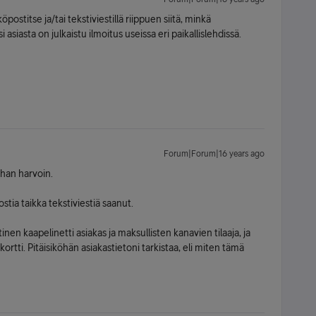
postitse ja/tai tekstiviestillä riippuen siitä, minkä
 asiasta on julkaistu ilmoitus useissa eri paikallislehdissä.
Forum|Forum|16 years ago
ihan harvoin.
tia taikka tekstiviestiä saanut.
nen kaapelinetti asiakas ja maksullisten kanavien tilaaja, ja
kortti. Pitäisiköhän asiakastietoni tarkistaa, eli miten tämä