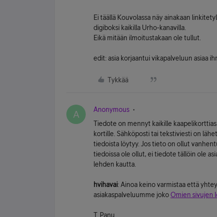
Ei täällä Kouvolassa näy ainakaan linkitetyl
digiboksi kaikilla Urho-kanavilla.
Eikä mitään ilmoitustakaan ole tullut.
edit: asia korjaantui vikapalveluun asiaa i
Tykkää
Anonymous
A
Tiedote on mennyt kaikille kaapelikorttiasi
kortille. Sähköposti tai tekstiviesti on läh
tiedoista löytyy. Jos tieto on ollut vanhe
tiedoissa ole ollut, ei tiedote tällöin ole
lehden kautta.
hvihavai
: Ainoa keino varmistaa että yhteys
asiakaspalveluumme joko
Omien sivujen 
T. Panu