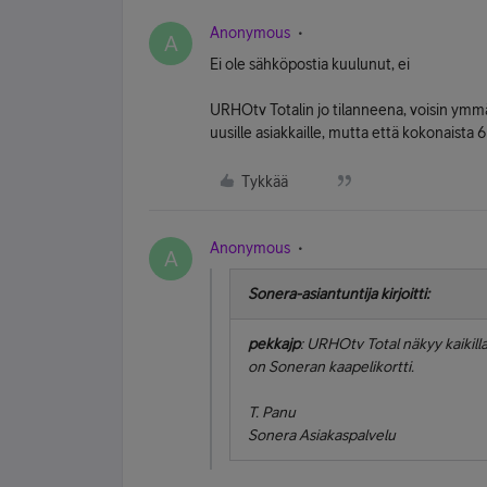
Anonymous
A
Ei ole sähköpostia kuulunut, ei
URHOtv Totalin jo tilanneena, voisin ymm
uusille asiakkaille, mutta että kokonaista 
Tykkää
Anonymous
A
Sonera-asiantuntija kirjoitti:
pekkajp
: URHOtv Total näkyy kaikilla 
on Soneran kaapelikortti.
T. Panu
Sonera Asiakaspalvelu