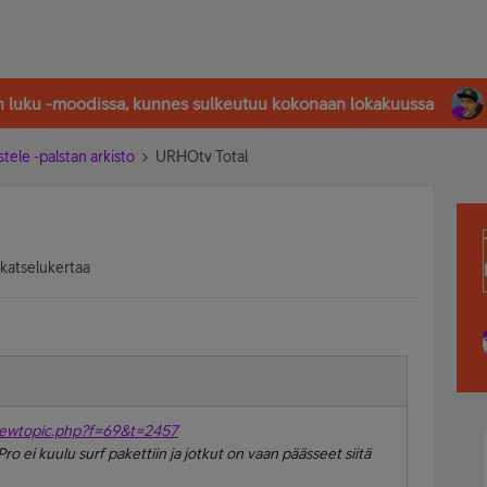
in luku -moodissa, kunnes sulkeutuu kokonaan lokakuussa
stele -palstan arkisto
URHOtv Total
 katselukertaa
viewtopic.php?f=69&t=2457
ro ei kuulu surf pakettiin ja jotkut on vaan päässeet siitä