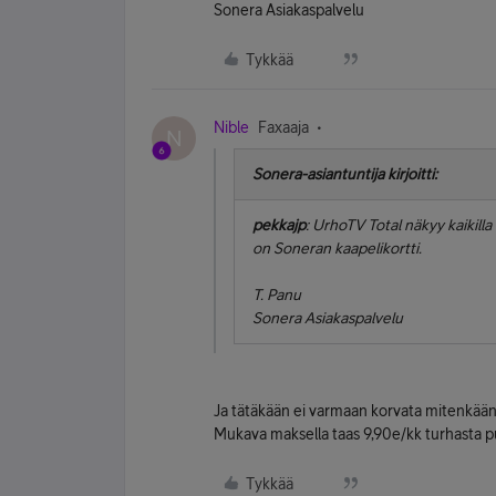
Sonera Asiakaspalvelu
Tykkää
Nible
Faxaaja
N
Sonera-asiantuntija kirjoitti:
pekkajp
: UrhoTV Total näkyy kaikilla 
on Soneran kaapelikortti.
T. Panu
Sonera Asiakaspalvelu
Ja tätäkään ei varmaan korvata mitenkään m
Mukava maksella taas 9,90e/kk turhasta p
Tykkää