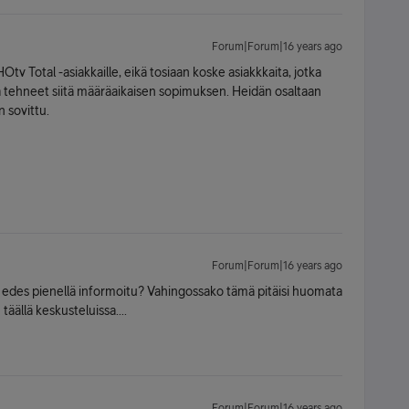
Forum|Forum|16 years ago
tv Total -asiakkaille, eikä tosiaan koske asiakkkaita, jotka
a tehneet siitä määräaikaisen sopimuksen. Heidän osaltaan
 sovittu.
Forum|Forum|16 years ago
a edes pienellä informoitu? Vahingossako tämä pitäisi huomata
äällä keskusteluissa....
Forum|Forum|16 years ago