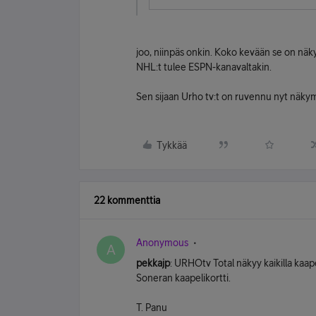
joo, niinpäs onkin. Koko kevään se on näky
NHL:t tulee ESPN-kanavaltakin.
Sen sijaan Urho tv:t on ruvennu nyt näkym
Tykkää
22 kommenttia
Anonymous
A
pekkajp
: URHOtv Total näkyy kaikilla kaapel
Soneran kaapelikortti.
T. Panu