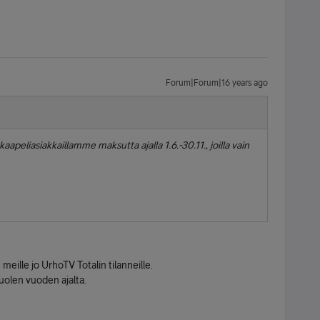
Forum|Forum|16 years ago
kaapeliasiakkaillamme maksutta ajalla 1.6.-30.11., joilla vain
eille jo UrhoTV Totalin tilanneille.
uolen vuoden ajalta.