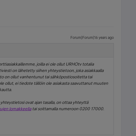
Forum|Forum|16 years ago
ttiasiakkaillemme, joilla ei ole ollut URHOtv totalia
stiviesti on lähetetty siihen yhteystietoon, joka asiakkaalla
ieto on ollut vanhentunut tai sähköpostiosoitetta tai
 ollut, ei tiedote tällöin ole asiakasta saavuttanut muuten
kautta.
yhteystietosi ovat ajan tasalla, on ottaa yhteyttä
ujen lomakkeella
tai soittamalla numeroon 0200 17000.