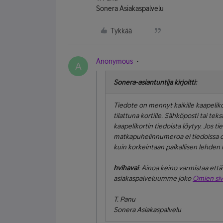
Sonera Asiakaspalvelu
Tykkää
Anonymous
A
Sonera-asiantuntija kirjoitti:
Tiedote on mennyt kaikille kaapelikor
tilattuna kortille. Sähköposti tai tek
kaapelikortin tiedoista löytyy. Jos t
matkapuhelinnumeroa ei tiedoissa ole
kuin korkeintaan paikallisen lehden 
hvihavai
: Ainoa keino varmistaa että 
asiakaspalveluumme joko
Omien siv
T. Panu
Sonera Asiakaspalvelu