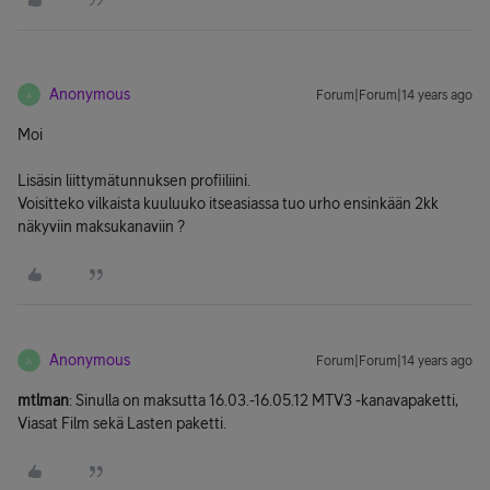
Anonymous
Forum|Forum|14 years ago
A
Moi
Lisäsin liittymätunnuksen profiiliini.
Voisitteko vilkaista kuuluuko itseasiassa tuo urho ensinkään 2kk
näkyviin maksukanaviin ?
Anonymous
Forum|Forum|14 years ago
A
mtlman
: Sinulla on maksutta 16.03.-16.05.12 MTV3 -kanavapaketti,
Viasat Film sekä Lasten paketti.