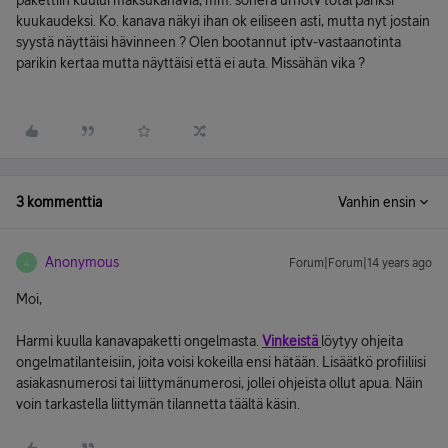
pakettiin kuului maksukanavia, mm. sonera urhotv total pariksi
kuukaudeksi. Ko. kanava näkyi ihan ok eiliseen asti, mutta nyt jostain
syystä näyttäisi hävinneen ? Olen bootannut iptv-vastaanotinta
parikin kertaa mutta näyttäisi että ei auta. Missähän vika ?
3 kommenttia
Vanhin ensin
Anonymous
Forum|Forum|14 years ago
A
Moi,
Harmi kuulla kanavapaketti ongelmasta.
Vinkeistä
löytyy ohjeita
ongelmatilanteisiin, joita voisi kokeilla ensi hätään. Lisäätkö profiiliisi
asiakasnumerosi tai liittymänumerosi, jollei ohjeista ollut apua. Näin
voin tarkastella liittymän tilannetta täältä käsin.