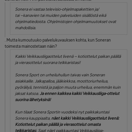
Sonera ei vastaa televisio-ohjelmapakettien ja/
tai –kanavien tai muiden palveluiden sisällöstä eikä
ohjelmatiedoista. Ohjelmistojen ohjelmamuutokset ovat
mahdollisia.
. Mutta kumoutuuko palvelukuvauksen kohta, kun Soneran
toimesta mainostetaan näin?
Kaikki Veikkausliigaottelut livenä – kotiottelut paikan päällä
ja vierasottelut suorana telkkaristasi!
Sonera Sport on urheiluhullun taivas vain Soneran
asiakkaille. Jalkapalloa, jääkiekkoa, moottoriurheilua,
pyöräilyä, tennistä ja paljon muuta urheilua, enemmän kuin
jaksat katsoa.
Ja ennen kaikkea kaikki Veikkausliiga-ottelut
suorina lähetyksinä!
Kun tilaat Sonera Sportin vuodeksi nyt paikkakuntasi
Sonera kauppiaalta,
näet kaikki Veikkausliigaottelut livenä:
Kotiottelut paikan päällä ja vierasottelut omasta
telkkaristas
i. Saat näet paikkauntasi Veikkausliiga-