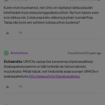
Kuten moni huomannut, niin Urho on näyttänyt lähikuukaudet
kiitettävästi myös elokuvia loppuillasta yöhön. Nyt kun katsoo esim.
ensi viikkoa niin 2 elokuvaa koko viikkona ja jotain tusinaleffoja.
Taitaa olla myös sen suhteen tulossa urhon kuolema?
Anonymous
Forum|Forum|15 years ago
A
Etuhaarukka:
URHOtv vastaa itse kanaviensa ohjelmasisällöstä.
Asiakaspalvelussamme ei tällä hetkellä ole tietoa tulevista
muutoksista. Mikäli haluat, voit tiedustella asiaa suoraan URHOtv:n
asiakaspalvelusta
http://www.urhotv.fi/asiakaspalvelu/
.