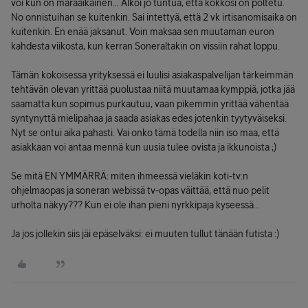
voi kun on märäaikainen... Alkoi jo tuntua, että kokkosi on poltetu.
No onnistuihan se kuitenkin. Sai intettyä, että 2 vk irtisanomisaika on
kuitenkin. En enää jaksanut. Voin maksaa sen muutaman euron
kahdesta viikosta, kun kerran Soneraltakin on vissiin rahat loppu.
Tämän kokoisessa yrityksessä ei luulisi asiakaspalvelijan tärkeimmän
tehtävän olevan yrittää puolustaa niitä muutamaa kymppiä, jotka jää
saamatta kun sopimus purkautuu, vaan pikemmin yrittää vähentää
syntynyttä mielipahaa ja saada asiakas edes jotenkin tyytyväiseksi.
Nyt se ontui aika pahasti. Vai onko tämä todella niin iso maa, että
asiakkaan voi antaa mennä kun uusia tulee ovista ja ikkunoista ;)
Se mitä EN YMMÄRRÄ: miten ihmeessä vieläkin koti-tv:n
ohjelmaopas ja soneran webissä tv-opas väittää, että nuo pelit
urholta näkyy??? Kun ei ole ihan pieni nyrkkipaja kyseessä...
Ja jos jollekin siis jäi epäselväksi: ei muuten tullut tänään futista :)