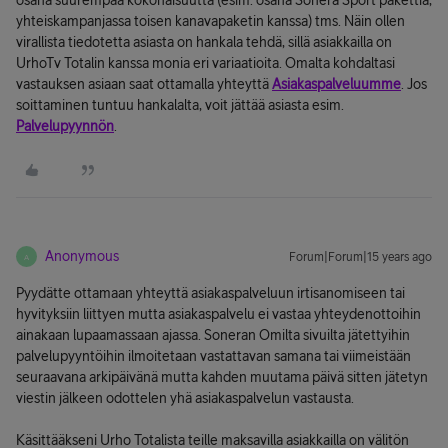
osana suurempaa kokonaisuutta (esim. osana Sonera Sport pakettia,
yhteiskampanjassa toisen kanavapaketin kanssa) tms. Näin ollen
virallista tiedotetta asiasta on hankala tehdä, sillä asiakkailla on
UrhoTv Totalin kanssa monia eri variaatioita. Omalta kohdaltasi
vastauksen asiaan saat ottamalla yhteyttä
Asiakaspalveluumme
. Jos
soittaminen tuntuu hankalalta, voit jättää asiasta esim.
Palvelupyynnön
.
Anonymous
Forum|Forum|15 years ago
A
Pyydätte ottamaan yhteyttä asiakaspalveluun irtisanomiseen tai
hyvityksiin liittyen mutta asiakaspalvelu ei vastaa yhteydenottoihin
ainakaan lupaamassaan ajassa. Soneran Omilta sivuilta jätettyihin
palvelupyyntöihin ilmoitetaan vastattavan samana tai viimeistään
seuraavana arkipäivänä mutta kahden muutama päivä sitten jätetyn
viestin jälkeen odottelen yhä asiakaspalvelun vastausta.
Käsittääkseni Urho Totalista teille maksavilla asiakkailla on välitön