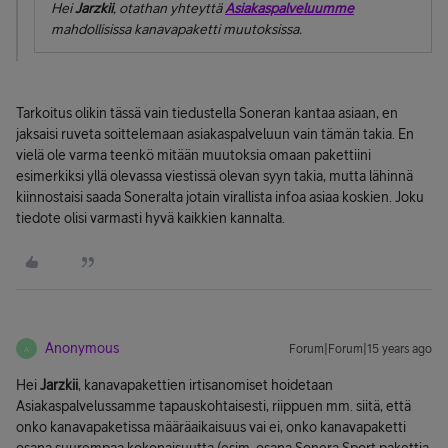
Hei
Jarzkii
, otathan yhteyttä
Asiakaspalveluumme
mahdollisissa kanavapaketti muutoksissa.
Tarkoitus olikin tässä vain tiedustella Soneran kantaa asiaan, en
jaksaisi ruveta soittelemaan asiakaspalveluun vain tämän takia. En
vielä ole varma teenkö mitään muutoksia omaan pakettiini
esimerkiksi yllä olevassa viestissä olevan syyn takia, mutta lähinnä
kiinnostaisi saada Soneralta jotain virallista infoa asiaa koskien. Joku
tiedote olisi varmasti hyvä kaikkien kannalta.
Anonymous
Forum|Forum|15 years ago
A
Hei
Jarzkii
, kanavapakettien irtisanomiset hoidetaan
Asiakaspalvelussamme tapauskohtaisesti, riippuen mm. siitä, että
onko kanavapaketissa määräaikaisuus vai ei, onko kanavapaketti