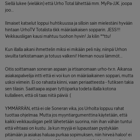
Siellä lukee (vieläkin) että Urho Total lähettää mm. MyPa-JJK. joopa
joo...
Ilmaiset katselut loppui huhtikuussa ja silloin sain mielestäni hyvään
hintaan UrhoTV Totalista 6kk määräaikaisen sopparin. JESS!!!
Veikkausliigan kausi mahtuu tuohon hyvin! Ja kilin **ttu!
Kun illalla aikani ihmettelin miksi ei mikään peli näy, niinpä Urhon
sivuilta tarkistamaan ja totuus valkeni! Hieman nousi lämmöt...
Oitis soittamaan soneran aspaan ja irtisanomaan urho-tv:n. Aikansa
asiakaspalvelija intti että ei voi kun on määräaikainen soppari, mutta
uskoi viimein. Ei oo rahasta kiinni, vaan periaatteesta - futiksen takia
sen tilasin. Saattaapa aspan tyttöparka todeta illalla kotona
kullalleen, että oli taas niitä päiviä :(
YMMÄRRÄN, että ei ole Soneran vika, jos Urholta loppuu rahat
tuottaa ohjelmaa. Mutta jos myyntiargumenttina käytetään, että
kaikki veikkausliigan pelit lähetetään suorina, niin ihan vähän tuntui
että vihtaasi on kustu. Ja kun myyjä ei lupaustaan pystykään
pitämään ja asiakas haluaa purkaa sopimuksen, niin hirveä haloo! ei