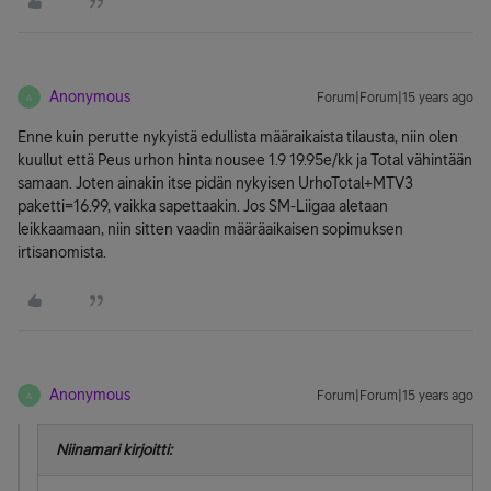
Anonymous
Forum|Forum|15 years ago
A
Enne kuin perutte nykyistä edullista määraikaista tilausta, niin olen
kuullut että Peus urhon hinta nousee 1.9 19.95e/kk ja Total vähintään
samaan. Joten ainakin itse pidän nykyisen UrhoTotal+MTV3
paketti=16.99, vaikka sapettaakin. Jos SM-Liigaa aletaan
leikkaamaan, niin sitten vaadin määräaikaisen sopimuksen
irtisanomista.
Anonymous
Forum|Forum|15 years ago
A
Niinamari kirjoitti: