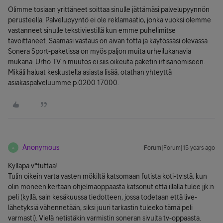
Olimme tosiaan yrittäneet soittaa sinulle jättämäsi palvelupyynnön
perusteella. Palvelupyyntö ei ole reklamaatio, jonka vuoksi olemme
vastanneet sinulle tekstiviestillä kun emme puhelimitse
tavoittaneet. Saamasi vastaus on aivan totta ja käytössäsi olevassa
Sonera Sport-paketissa on myös paljon muita urheilukanavia
mukana. Urho TV:n muutos ei siis oikeuta paketin irtisanomiseen.
Mikäli haluat keskustella asiasta lisää, otathan yhteyttä
asiakaspalveluumme p.0200 17000.
Anonymous
Forum|Forum|15 years ago
A
Kylläpä v*tuttaa!
Tulin oikein varta vasten mökiltä katsomaan futista koti-tv:stä, kun
olin moneen kertaan ohjelmaoppaasta katsonut että illalla tulee jjk:n
peli (kyllä, sain kesäkuussa tiedotteen, jossa todetaan että live-
lähetyksiä vähennetään, siksi juuri tarkastin tuleeko tämä peli
varmasti). Vielä netistäkin varmistin soneran sivulta tv-oppaasta.