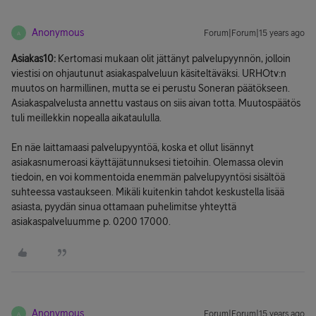
Anonymous
Forum|Forum|15 years ago
A
Asiakas10:
Kertomasi mukaan olit jättänyt palvelupyynnön, jolloin
viestisi on ohjautunut asiakaspalveluun käsiteltäväksi. URHOtv:n
muutos on harmillinen, mutta se ei perustu Soneran päätökseen.
Asiakaspalvelusta annettu vastaus on siis aivan totta. Muutospäätös
tuli meillekkin nopealla aikataululla.
En näe laittamaasi palvelupyyntöä, koska et ollut lisännyt
asiakasnumeroasi käyttäjätunnuksesi tietoihin. Olemassa olevin
tiedoin, en voi kommentoida enemmän palvelupyyntösi sisältöä
suhteessa vastaukseen. Mikäli kuitenkin tahdot keskustella lisää
asiasta, pyydän sinua ottamaan puhelimitse yhteyttä
asiakaspalveluumme p. 0200 17000.
Anonymous
Forum|Forum|15 years ago
A