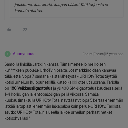
joukkueen kausikortin kaupan päälle! Tätä tarjousta ei
kannata ohittaa.
Anonymous
Forum|Forum|15 years ago
A
Samoilla linjoilla Jarzkiin kanssa. Tämä menee jo melkoisen
ku****ksen puolelle UrhoTv:n osalta. Jos markkinoidaan kanavaa
tällä, että "Jopa 7 samanaikaista lähetystä - URHOtv Total täyttää
kotisi urheilun huippuhetkillä. Katso kaikki ottelut suorana: Tarjolla
on
180 Veikkausliigaottelua
ja yli 400 SM-liigaottelua kaudessa sekä
1-4 Korisliigan ja lentopalloliigan peliä viikossa. Samalla
kuukausimaksulla URHOtv Total näyttää nyt jopa 5 kertaa enemmän
lätkää ja tuplasti enemmän jalkapalloa kuin perus-URHOtv. Tarkista,
asutko URHOtv Totalin alueella ja koe urheilun parhaat hetket
kotisohvallasi."