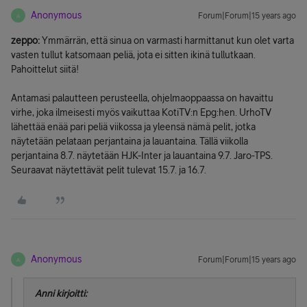
Anonymous
Forum|Forum|15 years ago
A
zeppo:
Ymmärrän, että sinua on varmasti harmittanut kun olet varta
vasten tullut katsomaan peliä, jota ei sitten ikinä tullutkaan.
Pahoittelut siitä!
Antamasi palautteen perusteella, ohjelmaoppaassa on havaittu
virhe, joka ilmeisesti myös vaikuttaa KotiTV:n Epg:hen. UrhoTV
lähettää enää pari peliä viikossa ja yleensä nämä pelit, jotka
näytetään pelataan perjantaina ja lauantaina. Tällä viikolla
perjantaina 8.7. näytetään HJK-Inter ja lauantaina 9.7. Jaro-TPS.
Seuraavat näytettävät pelit tulevat 15.7. ja 16.7.
Anonymous
Forum|Forum|15 years ago
A
Anni kirjoitti: