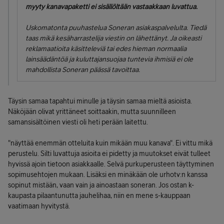
myyty kanavapaketti ei sisällöltään vastaakkaan luvattua.
Uskomatonta puuhastelua Soneran asiakaspalvelulta. Tiedä
taas mikä kesäharrastelija viestin on lähettänyt. Ja oikeasti
reklamaatioita käsitteleviä tai edes hieman normaalia
lainsäädäntöä ja kuluttajansuojaa tuntevia ihmisiä ei ole
mahdollista Soneran päässä tavoittaa.
Täysin samaa tapahtui minulle ja täysin samaa mieltä asioista.
Näköjään olivat yrittäneet soittaakin, mutta suunnilleen
samansisältöinen viesti oli heti perään laitettu.
"näyttää enemmän otteluita kuin mikään muu kanava". Ei vittu mikä
perustelu. Silti luvattuja asioita ei pidetty ja muutokset eivät tulleet
hyvissä ajoin tietoon asiakkaalle. Selvä purkuperusteen täyttyminen
sopimusehtojen mukaan. Lisäksi en minäkään ole urhotv:n kanssa
sopinut mistään, vaan vain ja ainoastaan soneran. Jos ostan k-
kaupasta pilaantunutta jauhelihaa, niin en mene s-kauppaan
vaatimaan hyvitystä.