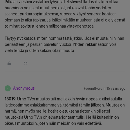
Pitkään viestiini vastattiin lyhyellä tekstiviestillä. Lisäksi kun ottaa
huomioon ne useat muut henkilöt, jotka ovat tähän vedoten
saaneet purkaa sopimuksensa, rupeaa v-käyrä soneraa kohtaan
olemaan jo aika tapissa. Ja lisäksi mikään muukaan asia ei ole yleensä
toiminut sovitusti ennen miljoonaa yhteydenottoa.
Täytyy nyt katsoa, miten homma tästä jatkuu. Jos ei muuta, niin ihan
periaatteen ja paskan palvelun vuoksi. Yhden reklamaation voisi
vielä tehdä ja sitten keksiä jotain muuta.
Anonymous
Forum|Forum|15 years ago
A
13019:
Urho TV:n muutos tuli meillekkin hyvin nopealla aikataululla
ja tiedotimme asiakkaitamme välittömästi tämän jälkeen. Muutos on
harmillinen myös meille, koska oletuksena tietenkin oli ettei
muutoksia Urho TV:n ohjelmatarjontaan tulisi. Heillä kuitenkin on
oikeus muutoksiin, joten näin meidän on vain edettävä.