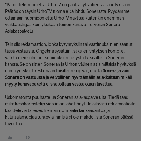
"Pahoittelemme että UrhoTV on päättänyt vähentää lähetyksiään.
Päätös on täysin UrhoTV:n oma eikä johdu Sonerasta. Pyydämme
ottamaan huomioon että UrhoTV näyttää kuitenkin enemmän
veikkausliigaa kuin yksikään toinen kanava. Terveisin Sonera
Asiakaspalvelu"
Tein siis reklamaation, jonka kysymyksiin tai vaatimuksiin en saanut
tässä vastausta. Ongelma sysättiin lisäksi eri yrityksen kontolle,
vaikka olen solminut sopimuksen tietystä tv-sisällöstä Soneran
kanssa. Se on sitten Soneran ja Urhon välinen asia millaisia hyvityksiä
nämä yritykset keskenään toisilleen sopivat, mutta
Sonera ja vain
Sonera on vastuussa ja velvollinen hyvittämään asiakkaitaan mikäli
myyty kanavapaketti ei sisällöltään vastaakkaan luvattua.
Uskomatonta puuhastelua Soneran asiakaspalvelulta. Tiedä taas
mikä kesäharrastelija viestin on lähettänyt. Ja oikeasti reklamaatioita
käsitteleviä tai edes hieman normaalia lainsäädäntöä ja
kuluttajansuojaa tuntevia ihmisiä ei ole mahdollista Soneran päässä
tavoittaa.