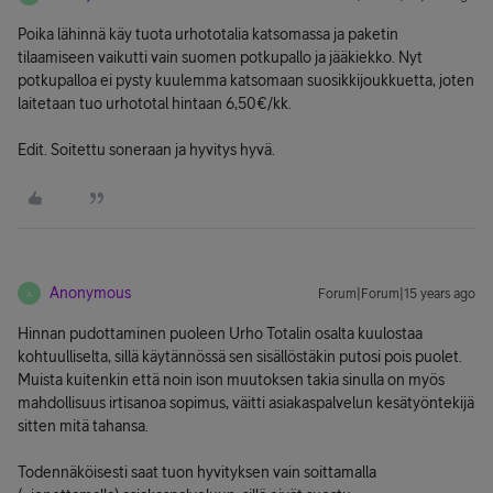
Poika lähinnä käy tuota urhototalia katsomassa ja paketin
tilaamiseen vaikutti vain suomen potkupallo ja jääkiekko. Nyt
potkupalloa ei pysty kuulemma katsomaan suosikkijoukkuetta, joten
laitetaan tuo urhototal hintaan 6,50€/kk.
Edit. Soitettu soneraan ja hyvitys hyvä.
Anonymous
Forum|Forum|15 years ago
A
Hinnan pudottaminen puoleen Urho Totalin osalta kuulostaa
kohtuulliselta, sillä käytännössä sen sisällöstäkin putosi pois puolet.
Muista kuitenkin että noin ison muutoksen takia sinulla on myös
mahdollisuus irtisanoa sopimus, väitti asiakaspalvelun kesätyöntekijä
sitten mitä tahansa.
Todennäköisesti saat tuon hyvityksen vain soittamalla