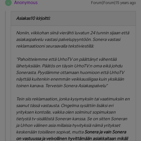
Anonymous
Forum|Forum|15 years ago
A
Asiakas10 kirjoitti:
Noniin, viikkohan siinä vierähti luvatun 24 tunnin sijaan että
asiakaspalvelu vastasi palvelupyyntöön. Sonera vastasi
reklamaatiooni seuraavalla tekstiviestillä:
"Pahoittelemme että UrhoTV on päättänyt vähentää
lähetyksiään. Päätös on täysin UrhoTV:n oma eikä johdu
Sonerasta. Pyydämme ottamaan huomioon että UrhoTV
näyttää kuitenkin enemmän veikkausliigaa kuin yksikään
toinen kanava. Terveisin Sonera Asiakaspalvelu"
Tein siis reklamaation, jonka kysymyksiin tai vaatimuksiin en
saanut tässä vastausta. Ongelma sysättiin lisäksi eri
yrityksen kontolle, vaikka olen solminut sopimuksen
tietystä tv-sisällöstä Soneran kanssa. Se on sitten Soneran
ja Urhon välinen asia millaisia hyvityksiä nämä yritykset
keskenään toisilleen sopivat, mutta
Sonera ja vain Sonera
on vastuussa ja velvollinen hyvittämään asiakkaitaan mikäli