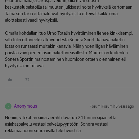
(=jonottamalla) asiakaspalveluun, sillä eivät suostu
keskustelupalstoilla tai muuten julkisesti noita hyvityksiä kertomaan.
Tämä sen takia että haluavat hyötyä siitä etteivät kaikki oma-
aloitteisesti vaadi hyvityksiä.
Omalla kohdallani tuo Urho Totalin hyvittäminen lienee kinkkisempi,
sillä tulin ottaneeksi alkuvuodesta Sonera Sport -kanavapaketin
jossa on runsaasti muitakin kanavia. Näin yhden liigan häviäminen
poistaa vain pienen osan pakettini sisällöstä. Muutos on kuitenkin
Sonera Sportin mainostaminen huomioon ottaen olennainen eli
hyvityksiä on tultava.
Anonymous
Forum|Forum|15 years ago
A
Noniin, viikkohan siinä vierähti luvatun 24 tunnin sijaan että
asiakaspalvelu vastasi palvelupyyntöön. Sonera vastasi
reklamaatiooni seuraavalla tekstiviestillä: