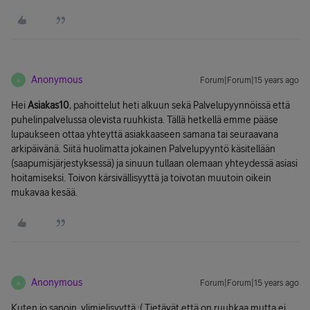
Anonymous
Forum|Forum|15 years ago
A
Hei
Asiakas10
, pahoittelut heti alkuun sekä Palvelupyynnöissä että
puhelinpalvelussa olevista ruuhkista. Tällä hetkellä emme pääse
lupaukseen ottaa yhteyttä asiakkaaseen samana tai seuraavana
arkipäivänä. Siitä huolimatta jokainen Palvelupyyntö käsitellään
(saapumisjärjestyksessä) ja sinuun tullaan olemaan yhteydessä asiasi
hoitamiseksi. Toivon kärsivällisyyttä ja toivotan muutoin oikein
mukavaa kesää.
Anonymous
Forum|Forum|15 years ago
A
Kuten jo sanoin, ylimielisyyttä :( Tietävät että on ruuhkaa mutta ei