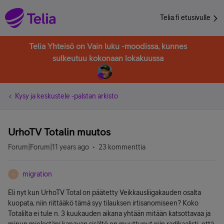
Telia.fi etusivulle
Telia Yhteisö on Vain luku -moodissa, kunnes
sulkeutuu kokonaan lokakuussa
Kysy ja keskustele -palstan arkisto
UrhoTV Totalin muutos
Forum|Forum|11 years ago
23 kommenttia
migration
M
Eli nyt kun UrhoTV Total on päätetty Veikkausliigakauden osalta
kuopata, niin riittääkö tämä syy tilauksen irtisanomiseen? Koko
Totalilta ei tule n. 3 kuukauden aikana yhtään mitään katsottavaa ja