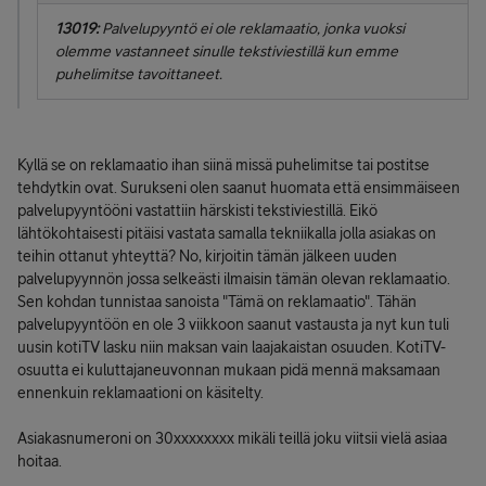
13019:
Palvelupyyntö ei ole reklamaatio, jonka vuoksi
olemme vastanneet sinulle tekstiviestillä kun emme
puhelimitse tavoittaneet.
Kyllä se on reklamaatio ihan siinä missä puhelimitse tai postitse
tehdytkin ovat. Surukseni olen saanut huomata että ensimmäiseen
palvelupyyntööni vastattiin härskisti tekstiviestillä. Eikö
lähtökohtaisesti pitäisi vastata samalla tekniikalla jolla asiakas on
teihin ottanut yhteyttä? No, kirjoitin tämän jälkeen uuden
palvelupyynnön jossa selkeästi ilmaisin tämän olevan reklamaatio.
Sen kohdan tunnistaa sanoista "Tämä on reklamaatio". Tähän
palvelupyyntöön en ole 3 viikkoon saanut vastausta ja nyt kun tuli
uusin kotiTV lasku niin maksan vain laajakaistan osuuden. KotiTV-
osuutta ei kuluttajaneuvonnan mukaan pidä mennä maksamaan
ennenkuin reklamaationi on käsitelty.
Asiakasnumeroni on 30xxxxxxxx mikäli teillä joku viitsii vielä asiaa
hoitaa.