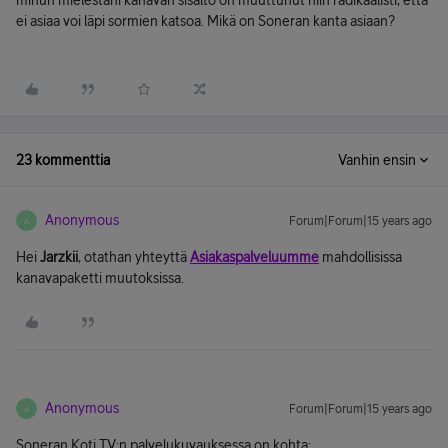
minun mielestäni kanavan sisältö on muuttunut niin radikaalisti, että
ei asiaa voi läpi sormien katsoa. Mikä on Soneran kanta asiaan?
23 kommenttia
Vanhin ensin
Anonymous
Forum|Forum|15 years ago
A
Hei
Jarzkii
, otathan yhteyttä
Asiakaspalveluumme
mahdollisissa
kanavapaketti muutoksissa.
Anonymous
Forum|Forum|15 years ago
A
Soneran Koti TV:n palvelukuvauksessa on kohta: