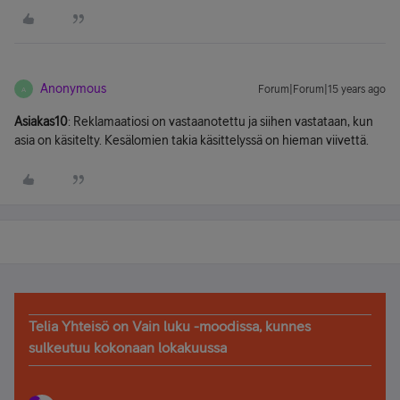
Anonymous
Forum|Forum|15 years ago
A
Asiakas10
: Reklamaatiosi on vastaanotettu ja siihen vastataan, kun
asia on käsitelty. Kesälomien takia käsittelyssä on hieman viivettä.
Telia Yhteisö on Vain luku -moodissa, kunnes
sulkeutuu kokonaan lokakuussa