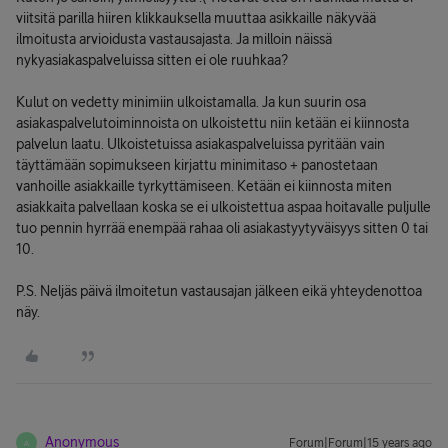
viitsitä parilla hiiren klikkauksella muuttaa asikkaille näkyvää
ilmoitusta arvioidusta vastausajasta. Ja milloin näissä
nykyasiakaspalveluissa sitten ei ole ruuhkaa?
Kulut on vedetty minimiin ulkoistamalla. Ja kun suurin osa
asiakaspalvelutoiminnoista on ulkoistettu niin ketään ei kiinnosta
palvelun laatu. Ulkoistetuissa asiakaspalveluissa pyritään vain
täyttämään sopimukseen kirjattu minimitaso + panostetaan
vanhoille asiakkaille tyrkyttämiseen. Ketään ei kiinnosta miten
asiakkaita palvellaan koska se ei ulkoistettua aspaa hoitavalle puljulle
tuo pennin hyrrää enempää rahaa oli asiakastyytyväisyys sitten 0 tai
10.
P.S. Neljäs päivä ilmoitetun vastausajan jälkeen eikä yhteydenottoa
näy.
Anonymous
Forum|Forum|15 years ago
A