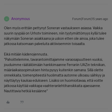
Anonymous
Forum|Forum|15 years ago
A
Olen myös erittäin pettynyt Soneran vastaukseen asiassa. Vaikka
suurin syypää on Urhotv toimineen, niin tyytymättömyys kyllä tulee
näkymään Soneran asiakkaana ja uskon etten ole ainoa, joka tulee
jatkossa katsomaan palveluita aktiivisemmin toisaalta.
Eikä mitään kädenojennusta..
"Pahoittelemme, tavarantoimittajamme varaosapuutteen vuoksi,
jouduimme räätäilöimään hankkimaanne Ferrariin UAZin tekniikan,
määräaikaissopimuksen hinta pysyy kuitenkin samana. Sillä olette
onnekkaita, toimenpiteestä huolimatta autonne ulkoasu säihkyy ja
näyttäytyy kaukaa edukseen. Lisäksi on huomioitavaa, että voitte
jatkossa käyttää vaikkapa vaahteranlehtihansikkaita ajaessanne.
Nautittavia hetkiä kesäänne"