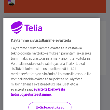
Älä jää paitsi – osallistu ja voita!
Tilaa Telian uutiskirje ja olet mukana arvonnassa.
Käytämme sivustollamme evästeitä
Samalla saat parhaat asiakasedut suoraan
Käytämme sivustollamme evästeitä ja vastaavia
sähköpostiisi.
teknologioita käyttökokemuksen parantamiseksi sekä
toiminnallisiin, tilastollisiin ja markkinointitarkoituksiin.
Voit hallinnoida evästevalintojasi alla. Kaikki luokat
Tilaa nyt
sisältävät kolmansien osapuolien evästeitä ja
merkitsevät tietojen siirtämistä kolmansille osapuolille.
Voit hallinnoida evästeitä tai poistaa ne käytöstä
milloin tahansa evästeasetuksissa. Lisätietoja
evästeistä saat
evästeitä koskevasta
tietosuojaselosteestamme.
Käyttöehdot
Accessibility statement
Evästeasetukset