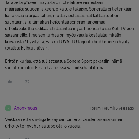
Tällaisella p*rseen näytöllä Urhotv lähtee viimestään
määräaikaisuuden jälkeen, eikä tule takaisin. Soneralla ei tietenkään
liene osaa ja arpaa tähän, mutta viestiä saisivat laittaa tuohon
suuntaan, sillä tämähän heikentää soneran tarjoamaa
urheilupakettia radikaalisti. Ja antaa myös huonoa kuvaa Koti TV:oon
satsanneille. Ilmeisen turhaa on myös vaatia kesäajalta mitään
korvausta / hyvitystä, vaikka LUVATTU tarjonta heikkenee ja hyöty
totalista kuihtuu täysin.
Erittäin kurjaa, että tuli satsattua Sonera Sport pakettiin, nämä
samat kun oli jo Elisan kaapelissa valmiiksi hankittuna.
Anonymous
Forum|Forum|15 years ago
A
Veikkaan että sm-liigalle käy samoin ensi kauden aikana, onhan
urho-tv tehnyt hurjaa tappiota jo vuosia.