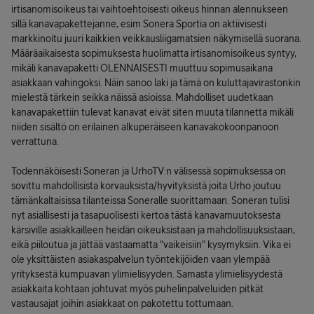
irtisanomisoikeus tai vaihtoehtoisesti oikeus hinnan alennukseen
sillä kanavapakettejanne, esim Sonera Sportia on aktiivisesti
markkinoitu juuri kaikkien veikkausliigamatsien näkymisellä suorana.
Määräaikaisesta sopimuksesta huolimatta irtisanomisoikeus syntyy,
mikäli kanavapaketti OLENNAISESTI muuttuu sopimusaikana
asiakkaan vahingoksi. Näin sanoo laki ja tämä on kuluttajavirastonkin
mielestä tärkein seikka näissä asioissa. Mahdolliset uudetkaan
kanavapakettiin tulevat kanavat eivät siten muuta tilannetta mikäli
niiden sisältö on erilainen alkuperäiseen kanavakokoonpanoon
verrattuna.
Todennäköisesti Soneran ja UrhoTV:n välisessä sopimuksessa on
sovittu mahdollisista korvauksista/hyvityksistä joita Urho joutuu
tämänkaltaisissa tilanteissa Soneralle suorittamaan. Soneran tulisi
nyt asiallisesti ja tasapuolisesti kertoa tästä kanavamuutoksesta
kärsiville asiakkailleen heidän oikeuksistaan ja mahdollisuuksistaan,
eikä piiloutua ja jättää vastaamatta "vaikeisiin" kysymyksiin. Vika ei
ole yksittäisten asiakaspalvelun työntekijöiden vaan ylempää
yrityksestä kumpuavan ylimielisyyden. Samasta ylimielisyydestä
asiakkaita kohtaan johtuvat myös puhelinpalveluiden pitkät
vastausajat joihin asiakkaat on pakotettu tottumaan.