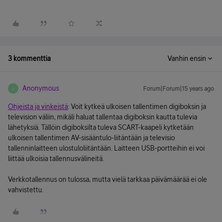
3 kommenttia
Vanhin ensin
Anonymous
Forum|Forum|15 years ago
A
Ohjeista ja vinkeistä
: Voit kytkeä ulkoisen tallentimen digiboksin ja
television väliin, mikäli haluat tallentaa digiboksin kautta tulevia
lähetyksiä. Tällöin digiboksilta tuleva SCART-kaapeli kytketään
ulkoisen tallentimen AV-sisääntulo-liitäntään ja televisio
tallenninlaitteen ulostuloliitäntään. Laitteen USB-portteihin ei voi
liittää ulkoisia tallennusvälineitä.
Verkkotallennus on tulossa, mutta vielä tarkkaa päivämäärää ei ole
vahvistettu.