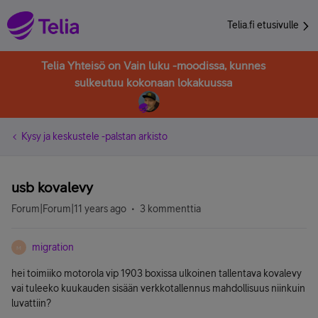
Telia.fi etusivulle
Telia Yhteisö on Vain luku -moodissa, kunnes
sulkeutuu kokonaan lokakuussa
Kysy ja keskustele -palstan arkisto
usb kovalevy
Forum|Forum|11 years ago
3 kommenttia
migration
M
hei toimiiko motorola vip 1903 boxissa ulkoinen tallentava kovalevy
vai tuleeko kuukauden sisään verkkotallennus mahdollisuus niinkuin
luvattiin?