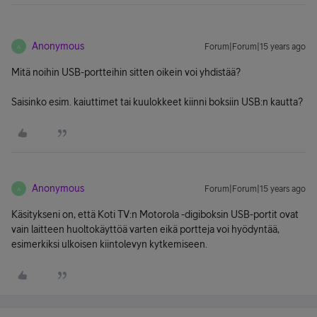
Anonymous
Forum|Forum|15 years ago
A
Mitä noihin USB-portteihin sitten oikein voi yhdistää?
Saisinko esim. kaiuttimet tai kuulokkeet kiinni boksiin USB:n kautta?
Anonymous
Forum|Forum|15 years ago
A
Käsitykseni on, että Koti TV:n Motorola -digiboksin USB-portit ovat
vain laitteen huoltokäyttöä varten eikä portteja voi hyödyntää,
esimerkiksi ulkoisen kiintolevyn kytkemiseen.