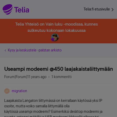
Telia.fi etusivulle
Telia Yhteisö on Vain luku -moodissa, kunnes
sulkeutuu kokonaan lokakuussa
Kysy ja keskustele -palstan arkisto
Useampi modeemi @450 laajakaistaliittymään
Forum|Forum|11 years ago
1 kommentti
migration
M
Laajakaista Langaton liittymässä on kerrallaan käytössä yksi IP
osoite, mutta voiko samalla liittymällä olla
käytössä useampi modeemi? Esimerkiksi desktop modeemi ja