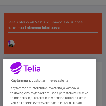
Telia Yhteisö on Vain luku -moodissa, kunnes
sulkeutuu kokonaan lokakuussa
Älä jää paitsi – osallistu ja voita!
Tilaa Telian uutiskirje ja olet mukana arvonnassa.
Käytämme sivustollamme evästeitä
Samalla saat parhaat asiakasedut suoraan
Käytämme sivustollamme evästeitä ja vastaavia
sähköpostiisi.
teknologioita käyttökokemuksen parantamiseksi sekä
toiminnallisiin, tilastollisiin ja markkinointitarkoituksiin.
Voit hallinnoida evästevalintojasi alla. Kaikki luokat
Tilaa nyt