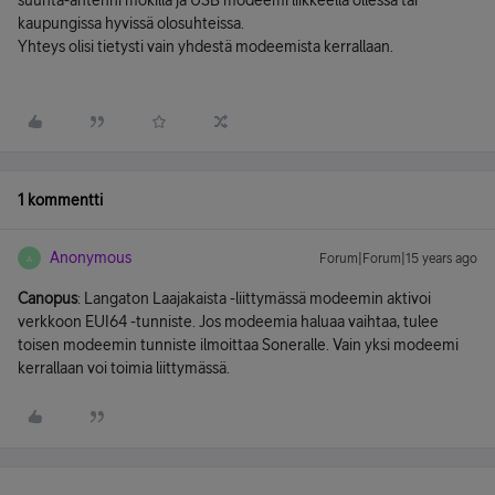
suunta-antenni mökillä ja USB modeemi liikkeellä ollessa tai
kaupungissa hyvissä olosuhteissa.
Yhteys olisi tietysti vain yhdestä modeemista kerrallaan.
1 kommentti
Anonymous
Forum|Forum|15 years ago
A
Canopus
: Langaton Laajakaista -liittymässä modeemin aktivoi
verkkoon EUI64 -tunniste. Jos modeemia haluaa vaihtaa, tulee
toisen modeemin tunniste ilmoittaa Soneralle. Vain yksi modeemi
kerrallaan voi toimia liittymässä.