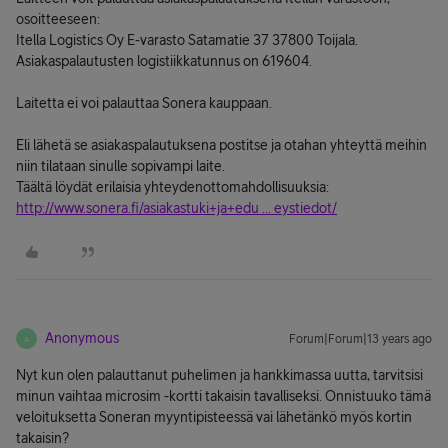
osoitteeseen:
Itella Logistics Oy E-varasto Satamatie 37 37800 Toijala.
Asiakaspalautusten logistiikkatunnus on 619604.
Laitetta ei voi palauttaa Sonera kauppaan.
Eli lähetä se asiakaspalautuksena postitse ja otahan yhteyttä meihin
niin tilataan sinulle sopivampi laite.
Täältä löydät erilaisia yhteydenottomahdollisuuksia:
http://www.sonera.fi/asiakastuki+ja+edu ... eystiedot/
Anonymous
Forum|Forum|13 years ago
A
Nyt kun olen palauttanut puhelimen ja hankkimassa uutta, tarvitsisi
minun vaihtaa microsim -kortti takaisin tavalliseksi. Onnistuuko tämä
veloituksetta Soneran myyntipisteessä vai lähetänkö myös kortin
takaisin?