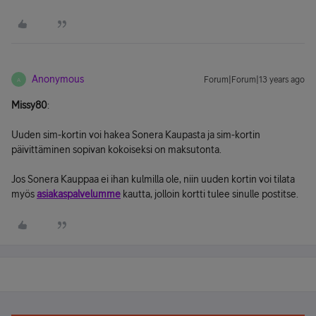
Anonymous
Forum|Forum|13 years ago
A
Missy80
:
Uuden sim-kortin voi hakea Sonera Kaupasta ja sim-kortin
päivittäminen sopivan kokoiseksi on maksutonta.
Jos Sonera Kauppaa ei ihan kulmilla ole, niin uuden kortin voi tilata
myös
asiakaspalvelumme
kautta, jolloin kortti tulee sinulle postitse.