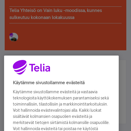
Telia Yhteisö on Vain luku -moodissa, kunnes
sulkeutuu kokonaan lokakuussa
Älä jää paitsi – osallistu ja voita!
Tilaa Telian uutiskirje ja olet mukana arvonnassa.
Käytämme sivustollamme evästeitä
Samalla saat parhaat asiakasedut suoraan
Käytämme sivustollamme evästeitä ja vastaavia
sähköpostiisi.
teknologioita käyttökokemuksen parantamiseksi sekä
toiminnallisiin, tilastollisiin ja markkinointitarkoituksiin.
Voit hallinnoida evästevalintojasi alla. Kaikki luokat
Tilaa nyt
sisältävät kolmansien osapuolien evästeitä ja
merkitsevät tietojen siirtämistä kolmansille osapuolille.
Voit hallinnoida evästeitä tai poistaa ne käytöstä