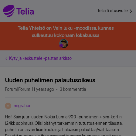
Telia.fi etusivulle
Telia Yhteisö on Vain luku -moodissa, kunnes
sulkeutuu kokonaan lokakuussa
Kysy ja keskustele -palstan arkisto
Uuden puhelimen palautusoikeus
Forum|Forum|11 years ago
3 kommenttia
migration
M
Hei! Sain juuri uuden Nokia Lumia 900 -puhelimen + sim-kortin
(24kk sopimus). Olisi pitänyt tarkemmin tutustua ennen tilausta,
puhelin on aivan liian kookas ja haluaisin palauttaa/vaihtaa sen.