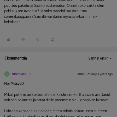
Paketti muuten siis ihan avaamattomassa kunnossa, teipit vaan
puuttuu paketista. Sisältö koskematon. Onnistuuko vaikka olen
pakkauksen avannut? Ja onko mahdollista palauttaa
sonerakauppaan ? Samalla vaihtaisin myös sim-kortin mini-
kokoiseen.
3 kommenttia
Vanhin ensin
Anonymous
Forum|Forum|13 years ago
A
Hei
Missy80
.
Mikäli puhelin on koskematon, etkä ole sim-korttia sisälle asettanut,
voit sen palauttaa ja ottaa tilalle paremmin sinulle sopivan laitteen.
Laitteen kera on tullut ohjeet, miten toimia palautuksen suhteen.
Laitteen voit palauttaa asiakaspalautuksena Itellan varastoon,