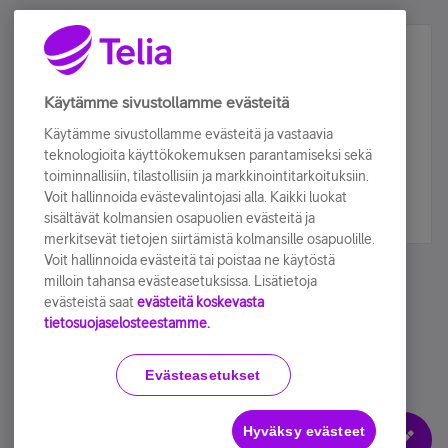
Älä jää paitsi – osallistu ja voita!
Tilaa Telian uutiskirje ja olet mukana arvonnassa.
Käytämme sivustollamme evästeitä
Samalla saat parhaat asiakasedut suoraan
Käytämme sivustollamme evästeitä ja vastaavia
sähköpostiisi.
teknologioita käyttökokemuksen parantamiseksi sekä
toiminnallisiin, tilastollisiin ja markkinointitarkoituksiin.
Voit hallinnoida evästevalintojasi alla. Kaikki luokat
Tilaa nyt
sisältävät kolmansien osapuolien evästeitä ja
merkitsevät tietojen siirtämistä kolmansille osapuolille.
Voit hallinnoida evästeitä tai poistaa ne käytöstä
milloin tahansa evästeasetuksissa. Lisätietoja
evästeistä saat
evästeitä koskevasta
tietosuojaselosteestamme.
Käyttöehdot
Accessibility statement
Evästeasetukset
Hyväksy evästeet
Evästeasetukset