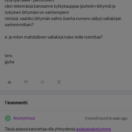
kysynpä täällä - pahoittelen.
olen tekemässä kanssanne kytkykauppaa (puhelin+liittymä) ja
nykyinen liittymäni on vanhempieni
nimissä. vaatiiko liittymän vaihto (vanha numero säilyy) valtakirjan
vanhemmiltani?
e: ja miten mahdollinen valtakirja tulee teille toimittaa?
terv,
jjjuha
1 kommentti
Anonymous
Forum|Forum|16 years ago
A
Tässä asiassa kannattaa olla yhteydessä
asiakaspalvelumme