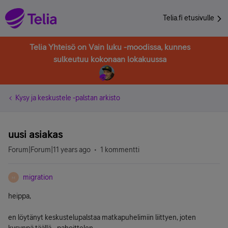
Telia.fi etusivulle
Telia Yhteisö on Vain luku -moodissa, kunnes
sulkeutuu kokonaan lokakuussa
Kysy ja keskustele -palstan arkisto
uusi asiakas
Forum|Forum|11 years ago
1 kommentti
migration
M
heippa,
en löytänyt keskustelupalstaa matkapuhelimiin liittyen, joten