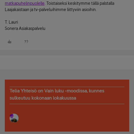
matkapuhelinpuolelle
. Toistaiseksi keskitymme tällä palstalla
Laajakaistaan ja tv-palveluihimme liittyviin asioihin.
T. Lauri
Sonera Asiakaspalvelu
Telia Yhteisö on Vain luku -moodissa, kunnes
sulkeutuu kokonaan lokakuussa