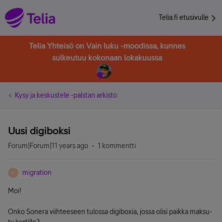
Telia.fi etusivulle
Telia Yhteisö on Vain luku -moodissa, kunnes
sulkeutuu kokonaan lokakuussa
Kysy ja keskustele -palstan arkisto
Uusi digiboksi
Forum|Forum|11 years ago
1 kommentti
migration
M
Moi!
Onko Sonera viihteeseen tulossa digiboxia, jossa olisi paikka maksu-