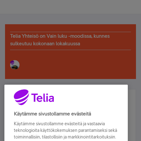
Telia Yhteisö on Vain luku -moodissa, kunnes
sulkeutuu kokonaan lokakuussa
Älä jää paitsi – osallistu ja voita!
Tilaa Telian uutiskirje ja olet mukana arvonnassa.
Käytämme sivustollamme evästeitä
Samalla saat parhaat asiakasedut suoraan
Käytämme sivustollamme evästeitä ja vastaavia
sähköpostiisi.
teknologioita käyttökokemuksen parantamiseksi sekä
toiminnallisiin, tilastollisiin ja markkinointitarkoituksiin.