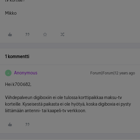
tv kortille?
Mikko
1 kommentti
Anonymous
Forum|Forum|12 years ago
A
Hei k700682,
Viihdepalveun digiboxiin ei ole tulossa korttipaikkaa maksu-tv
korteille. Kyseisestä paikasta ei ole hyötyä, koska digiboxia ei pysty
liittämään antenni- tai kaapeli-tv verkkoon.