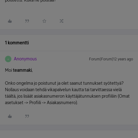
poistettu. Kuka ne poistaa?
1 kommentti
Anonymous
Forum|Forum|12 years ago
A
Moi
teammaki
,
Onko ongelma jo poistunut ja olet saanut tunnukset syötettyä?
Nollaus voidaan tehdä vikapalvelun kautta tai tarvittaessa vielä
täältä, jos lisäät asiakasnumeron käyttäjätunnuksen profiiliin (Omat
asetukset -> Profiili -> Asiakasnumero).