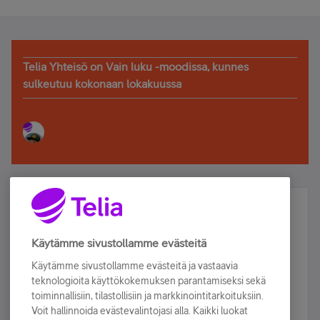
Telia Yhteisö on Vain luku -moodissa, kunnes
sulkeutuu kokonaan lokakuussa
Älä jää paitsi – osallistu ja voita!
Tilaa Telian uutiskirje ja olet mukana arvonnassa.
Käytämme sivustollamme evästeitä
Samalla saat parhaat asiakasedut suoraan
Käytämme sivustollamme evästeitä ja vastaavia
sähköpostiisi.
teknologioita käyttökokemuksen parantamiseksi sekä
toiminnallisiin, tilastollisiin ja markkinointitarkoituksiin.
Voit hallinnoida evästevalintojasi alla. Kaikki luokat
Tilaa nyt