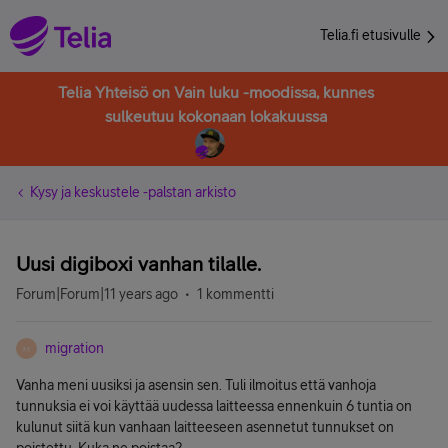
Telia.fi etusivulle
Telia Yhteisö on Vain luku -moodissa, kunnes
sulkeutuu kokonaan lokakuussa
Kysy ja keskustele -palstan arkisto
Uusi digiboxi vanhan tilalle.
Forum|Forum|11 years ago
1 kommentti
migration
M
Vanha meni uusiksi ja asensin sen. Tuli ilmoitus että vanhoja
tunnuksia ei voi käyttää uudessa laitteessa ennenkuin 6 tuntia on
kulunut siitä kun vanhaan laitteeseen asennetut tunnukset on