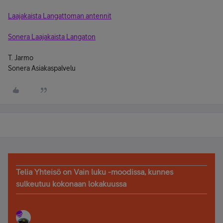
Laajakaista Langattoman antennit
Sonera Laajakaista Langaton
T. Jarmo
Sonera Asiakaspalvelu
Telia Yhteisö on Vain luku -moodissa, kunnes
sulkeutuu kokonaan lokakuussa