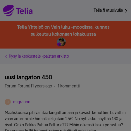
Telia.fi etusivulle
Telia Yhteisö on Vain luku -moodissa, kunnes
sulkeutuu kokonaan lokakuussa
Kysy ja keskustele -palstan arkisto
uusi langaton 450
Forum|Forum|11 years ago
1 kommentti
migration
M
Maaliskuussa piti vaihtaa langattomaan ja kovasti kehuttiin. Luvattiin
vaan antenni ale hinnalla eli jotain 25€. No nyt lasku näyttää 180 ja
risat. Onko Pakko Puhua Palturia??? Mihin oikeasti lasku perustuu?