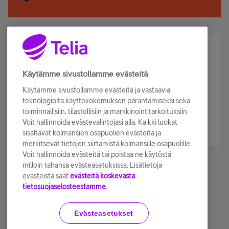
Älä jää paitsi – osallistu ja voita!
Tilaa Telian uutiskirje ja olet mukana arvonnassa.
Käytämme sivustollamme evästeitä
Samalla saat parhaat asiakasedut suoraan
Käytämme sivustollamme evästeitä ja vastaavia
sähköpostiisi.
teknologioita käyttökokemuksen parantamiseksi sekä
toiminnallisiin, tilastollisiin ja markkinointitarkoituksiin.
Voit hallinnoida evästevalintojasi alla. Kaikki luokat
Tilaa nyt
sisältävät kolmansien osapuolien evästeitä ja
merkitsevät tietojen siirtämistä kolmansille osapuolille.
Voit hallinnoida evästeitä tai poistaa ne käytöstä
milloin tahansa evästeasetuksissa. Lisätietoja
evästeistä saat
evästeitä koskevasta
tietosuojaselosteestamme.
Käyttöehdot
Accessibility statement
Evästeasetukset