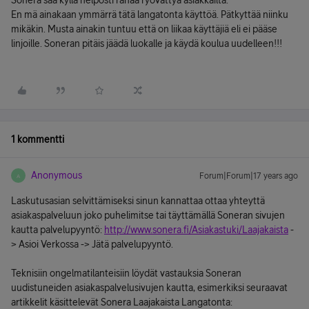
Sonera saa kyllä helposti rahaa ryövättyä asiakkailta.
En mä ainakaan ymmärrä tätä langatonta käyttöä. Pätkyttää niinku
mikäkin. Musta ainakin tuntuu että on liikaa käyttäjiä eli ei pääse
linjoille. Soneran pitäis jäädä luokalle ja käydä koulua uudelleen!!!
1 kommentti
Anonymous
Forum|Forum|17 years ago
A
Laskutusasian selvittämiseksi sinun kannattaa ottaa yhteyttä
asiakaspalveluun joko puhelimitse tai täyttämällä Soneran sivujen
kautta palvelupyyntö:
http://www.sonera.fi/Asiakastuki/Laajakaista
-
> Asioi Verkossa -> Jätä palvelupyyntö.
Teknisiin ongelmatilanteisiin löydät vastauksia Soneran
uudistuneiden asiakaspalvelusivujen kautta, esimerkiksi seuraavat
artikkelit käsittelevät Sonera Laajakaista Langatonta: