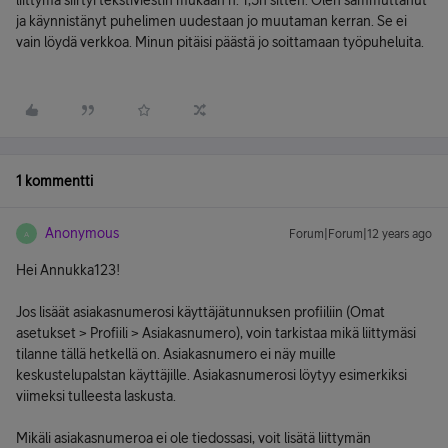
liittymä siirtyi tekstiviestin mukaan n. 1,5h sitten. Olen sammuttanut
ja käynnistänyt puhelimen uudestaan jo muutaman kerran. Se ei
vain löydä verkkoa. Minun pitäisi päästä jo soittamaan työpuheluita.
1 kommentti
Anonymous
Forum|Forum|12 years ago
A
Hei Annukka123!
Jos lisäät asiakasnumerosi käyttäjätunnuksen profiiliin (Omat
asetukset > Profiili > Asiakasnumero), voin tarkistaa mikä liittymäsi
tilanne tällä hetkellä on. Asiakasnumero ei näy muille
keskustelupalstan käyttäjille. Asiakasnumerosi löytyy esimerkiksi
viimeksi tulleesta laskusta.
Mikäli asiakasnumeroa ei ole tiedossasi, voit lisätä liittymän