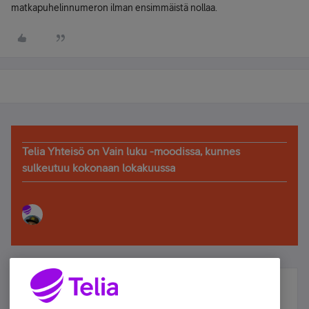
matkapuhelinnumeron ilman ensimmäistä nollaa.
Telia Yhteisö on Vain luku -moodissa, kunnes
sulkeutuu kokonaan lokakuussa
Älä jää paitsi – osallistu ja voita!