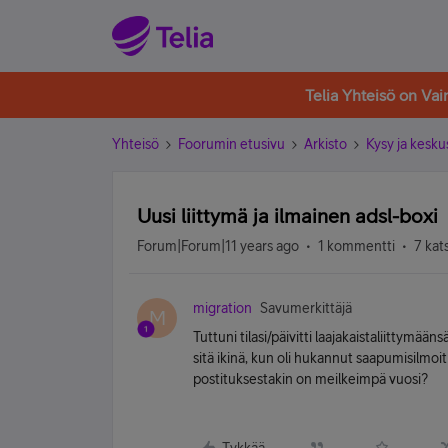
Telia Yhteisö on Va
Yhteisö
Foorumin etusivu
Arkisto
Kysy ja kesku
Uusi liittymä ja ilmainen adsl-boxi
Forum|Forum|11 years ago
1 kommentti
7 kat
migration
Savumerkittäjä
M
Tuttuni tilasi/päivitti laajakaistaliittymää
sitä ikinä, kun oli hukannut saapumisilmoit
postituksestakin on meilkeimpä vuosi?