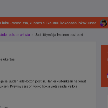
in luku -moodissa, kunnes sulkeutuu kokonaan lokakuussa
stele -palstan arkisto
Uusi liittymä ja ilmainen adsl-boxi
selukertaa
nsä ja sai uuden adsl-boxin postiin. Hän ei kuitenkaan hakenut
uksen. Kysymys siis on voiko boxia vielä saada, vaikka