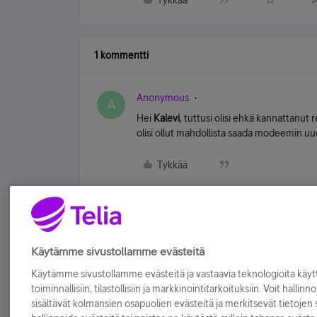
Tykkää
1 kommentti
Anonymous
A
Hei
Kalevi
, tuttusi olisi ehkä kannattanu
olisi ollut mahdollista saada modeemin uu
Tykkää
Käytämme sivustollamme evästeitä
Käytämme sivustollamme evästeitä ja vastaavia teknologioita kä
toiminnallisiin, tilastollisiin ja markkinointitarkoituksiin. Voit hallinn
sisältävät kolmansien osapuolien evästeitä ja merkitsevät tietojen si