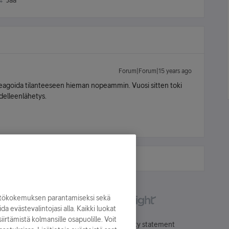
Jaa
Forum|Forum|15 years ago
t reagoida tilanteeseen hieman nopeammin. Vuosi sitten toki
delleenlähetys.
yttökokemuksen parantamiseksi sekä
oida evästevalintojasi alla. Kaikki luokat
irtämistä kolmansille osapuolille. Voit
Käyttöehdot
Accessibility statement