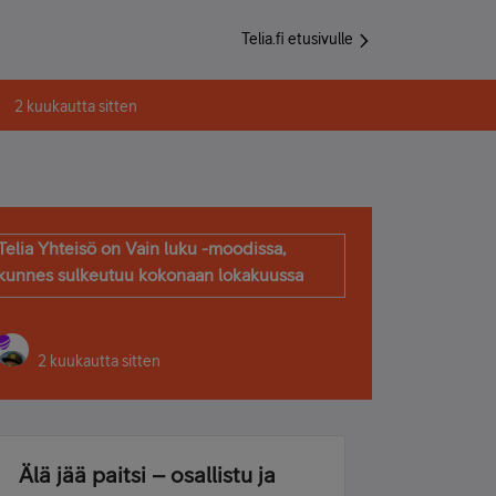
Telia.fi etusivulle
2 kuukautta sitten
Telia Yhteisö on Vain luku -moodissa,
kunnes sulkeutuu kokonaan lokakuussa
2 kuukautta sitten
Älä jää paitsi – osallistu ja