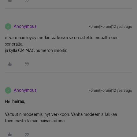
Anonymous
Forum|Forum|12 years ago
A
ei varmaan löydy merkintää koska se on ostettu muualta kuin
soneralta.
ja kyllä CM MAC numeron ilmoitin.
Anonymous
Forum|Forum|12 years ago
A
Hei
heirau
,
Valtuutin modeemisi nyt verkkoon. Vanha modeemisi lakkaa
toimimasta tämän päivän aikana.