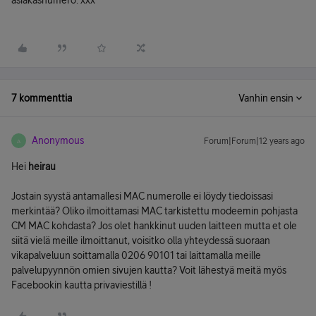
asiakasnumero: xxx
7 kommenttia
Vanhin ensin
Anonymous
Forum|Forum|12 years ago
A
Hei
heirau
Jostain syystä antamallesi MAC numerolle ei löydy tiedoissasi
merkintää? Oliko ilmoittamasi MAC tarkistettu modeemin pohjasta
CM MAC kohdasta? Jos olet hankkinut uuden laitteen mutta et ole
siitä vielä meille ilmoittanut, voisitko olla yhteydessä suoraan
vikapalveluun soittamalla 0206 90101 tai laittamalla meille
palvelupyynnön omien sivujen kautta? Voit lähestyä meitä myös
Facebookin kautta privaviestillä !