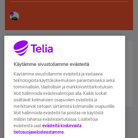
Älä jää paitsi – osallistu ja voita!
Tilaa Telian uutiskirje ja olet mukana arvonnassa.
Käytämme sivustollamme evästeitä
Samalla saat parhaat asiakasedut suoraan
Käytämme sivustollamme evästeitä ja vastaavia
sähköpostiisi.
teknologioita käyttökokemuksen parantamiseksi sekä
toiminnallisiin, tilastollisiin ja markkinointitarkoituksiin.
Voit hallinnoida evästevalintojasi alla. Kaikki luokat
Tilaa nyt
sisältävät kolmansien osapuolien evästeitä ja
merkitsevät tietojen siirtämistä kolmansille osapuolille.
Voit hallinnoida evästeitä tai poistaa ne käytöstä
milloin tahansa evästeasetuksissa. Lisätietoja
evästeistä saat
evästeitä koskevasta
tietosuojaselosteestamme.