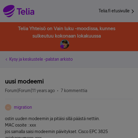
Telia.fi etusivulle
Telia Yhteisö on Vain luku -moodissa, kunnes
sulkeutuu kokonaan lokakuussa
Kysy ja keskustele -palstan arkisto
uusi modeemi
Forum|Forum|11 years ago
7 kommenttia
migration
M
ostin uuden modeemin ja pitäisi sillä päästä nettiin.
MAC osoite : xxx
jos samalla saisi modeemin päivitykset. Cisco EPC 3825