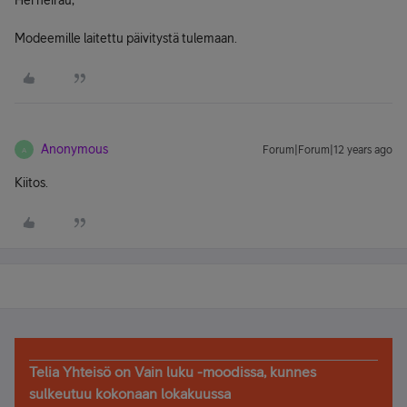
Hei heirau,
Modeemille laitettu päivitystä tulemaan.
Anonymous
Forum|Forum|12 years ago
A
Kiitos.
Telia Yhteisö on Vain luku -moodissa, kunnes
sulkeutuu kokonaan lokakuussa