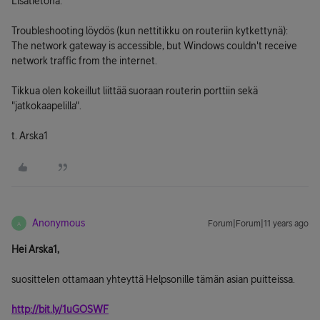
Lisätietona:
Troubleshooting löydös (kun nettitikku on routeriin kytkettynä):
The network gateway is accessible, but Windows couldn't receive
network traffic from the internet.
Tikkua olen kokeillut liittää suoraan routerin porttiin sekä
"jatkokaapelilla".
t. Arska1
Anonymous
Forum|Forum|11 years ago
A
Hei Arska1,
suosittelen ottamaan yhteyttä Helpsonille tämän asian puitteissa.
http://bit.ly/1uGOSWF