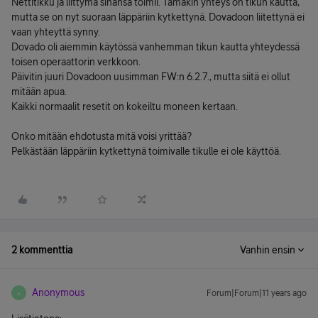
Nettitikku ja liittymä sinänsä toimii. Tämäkin yhteys on tikun kautta,
mutta se on nyt suoraan läppäriin kytkettynä. Dovadoon liitettynä ei
vaan yhteyttä synny.
Dovado oli aiemmin käytössä vanhemman tikun kautta yhteydessä
toisen operaattorin verkkoon.
Päivitin juuri Dovadoon uusimman FW:n 6.2.7., mutta siitä ei ollut
mitään apua.
Kaikki normaalit resetit on kokeiltu moneen kertaan.
Onko mitään ehdotusta mitä voisi yrittää?
Pelkästään läppäriin kytkettynä toimivalle tikulle ei ole käyttöä.
2 kommenttia
Vanhin ensin
Anonymous
Forum|Forum|11 years ago
A