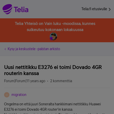
Telia.fi etusivulle
Telia Yhteisö on Vain luku -moodissa, kunnes
sulkeutuu kokonaan lokakuussa
Kysy ja keskustele -palstan arkisto
Uusi nettitikku E3276 ei toimi Dovado 4GR
routerin kanssa
Forum|Forum|11 years ago
2 kommenttia
migration
M
Ongelma on että juuri Soneralta hankkimani nettitikku Huawei
E3276 ei toimi Dovado 4GR router'in kanssa.