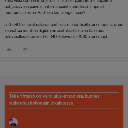
koita vielä kohdan 6. ohjetta niin, että et paina info -näppäintä
pohjassa vaan painelet info-näppäintä peräikkäin nopeasti
muutaman kerran. Auttoiko tämä ongelmaan?
Jotta HD-kanavat näkyvät parhaalla mahdollisella tarkkuudella, sinun
kannattaa muuttaa digiboksin asetuksista kuvan tarkkuus
televisiollesi sopivaksi (Full HD -televisiolla 1080p tarkkuus).
Telia Yhteisö on Vain luku -moodissa, kunnes
sulkeutuu kokonaan lokakuussa