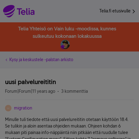
Telia.fi etusivulle
Telia Yhteisö on Vain luku -moodissa, kunnes
sulkeutuu kokonaan lokakuussa
Kysy ja keskustele -palstan arkisto
uusi palvelureititin
Forum|Forum|11 years ago
3 kommenttia
migration
M
Minulle tuli tiedote että uusi palvelureititin otetaan käyttöön 18.4.
Se tulikin ja aloin asentaa ohjeiden mukaan. Ohjeen kohdan 6
mukaan piti painaa info-näppäintä niin pitkään että ruudulle tulee