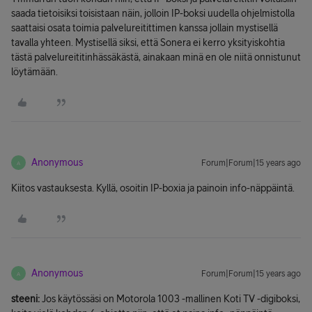
saada tietoisiksi toisistaan näin, jolloin IP-boksi uudella ohjelmistolla
saattaisi osata toimia palvelureitittimen kanssa jollain mystisellä
tavalla yhteen. Mystisellä siksi, että Sonera ei kerro yksityiskohtia
tästä palvelureititinhässäkästä, ainakaan minä en ole niitä onnistunut
löytämään.
Anonymous
Forum|Forum|15 years ago
A
Kiitos vastauksesta. Kyllä, osoitin IP-boxia ja painoin info-näppäintä.
Anonymous
Forum|Forum|15 years ago
A
steeni:
Jos käytössäsi on Motorola 1003 -mallinen Koti TV -digiboksi,