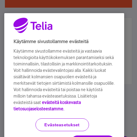
Älä jää paitsi – osallistu ja voita!
Tilaa Telian uutiskirje ja olet mukana arvonnassa.
Käytämme sivustollamme evästeitä
Samalla saat parhaat asiakasedut suoraan
Käytämme sivustollamme evästeitä ja vastaavia
sähköpostiisi.
teknologioita käyttökokemuksen parantamiseksi sekä
toiminnallisiin, tilastollisiin ja markkinointitarkoituksiin.
Voit hallinnoida evästevalintojasi alla. Kaikki luokat
Tilaa nyt
sisältävät kolmansien osapuolien evästeitä ja
merkitsevät tietojen siirtämistä kolmansille osapuolille.
Voit hallinnoida evästeitä tai poistaa ne käytöstä
milloin tahansa evästeasetuksissa. Lisätietoja
evästeistä saat
evästeitä koskevasta
tietosuojaselosteestamme.
Käyttöehdot
Accessibility statement
Evästeasetukset