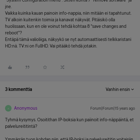
"System Configuration menu". Sitten kohta 7 "remove software" ja
jne.
Vaikka kuinka kauan painoin info-nappia, niin mitään ei tapahtunut.
TV alkoin kuitenkin toimia ja kanavat näkyvät. Pitäisikö olla
huolissaan, kun en ole voinut tehdä kohtaa 8 "save changes and
reboot"?
Entäpä tämä valioliiga, näkyykö se nyt automaattisesti telkkaristani
HD:nä. TV:ni on FullHD. Vai pitääkö tehdä jotakin.
3 kommenttia
Vanhin ensin
Anonymous
Forum|Forum|15 years ago
A
Tyhmä kysymys. Osoitithan IP-boksia kun paiinoit info-näppäintä, et
palvelureititintä?
Ymmärrän tuon kohdan niin, että IP-boksi ja palvelureititin voitaisiin