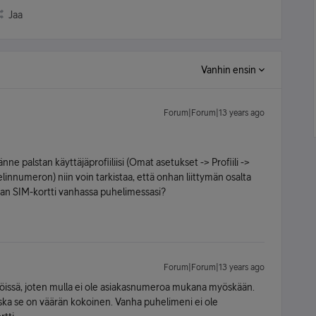
Jaa
Vanhin ensin
Forum|Forum|13 years ago
nne palstan käyttäjäprofiiliisi (Omat asetukset -> Profiili ->
innumeron) niin voin tarkistaa, että onhan liittymän osalta
ran SIM-kortti vanhassa puhelimessasi?
Forum|Forum|13 years ago
töissä, joten mulla ei ole asiakasnumeroa mukana myöskään.
ska se on väärän kokoinen. Vanha puhelimeni ei ole