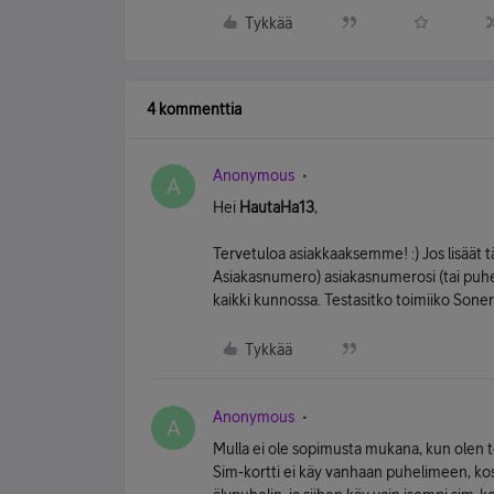
Tykkää
4 kommenttia
Anonymous
A
Hei
HautaHa13
,
Tervetuloa asiakkaaksemme! :) Jos lisäät tä
Asiakasnumero) asiakasnumerosi (tai puhel
kaikki kunnossa. Testasitko toimiiko Sone
Tykkää
Anonymous
A
Mulla ei ole sopimusta mukana, kun olen 
Sim-kortti ei käy vanhaan puhelimeen, ko