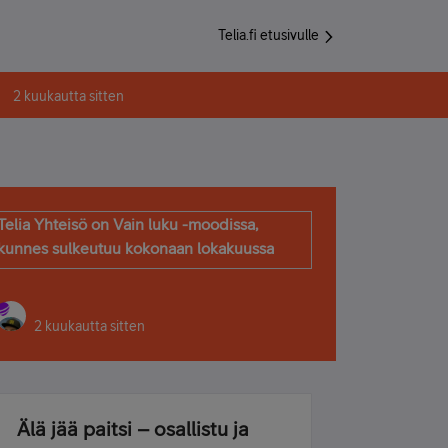
Telia.fi etusivulle
2 kuukautta sitten
Telia Yhteisö on Vain luku -moodissa,
kunnes sulkeutuu kokonaan lokakuussa
2 kuukautta sitten
Älä jää paitsi – osallistu ja