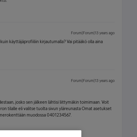
rtti.
Forum|Forum|13 years ago
kuin käyttäjäprofiiliin kirjautumalla? Vai pitääkö olla aina
Forum|Forum|13 years ago
estaan, josko sen jälkeen lähtisi liittymäkin toimimaan. Voit
n tilalle eli valitse tuolta sivun yläreunasta Omat asetukset
asnumerokenttään muodossa 0401234567.