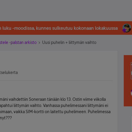
in luku -moodissa, kunnes sulkeutuu kokonaan lokakuussa
stele -palstan arkisto
Uusi puhelin + liittymän vaihto
tselukerta
mäni vaihdettiin Soneraan tänään klo 13. Ostin viime viikolla
ahtui liittymän vaihto. Vanhassa puhelimessani liittymäni ei
mimaan, vaikka SIM-kortti on laitettu puhelimeen. Puhelimessa
 nyt???