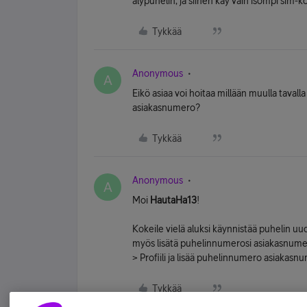
älypuhelin, ja siihen käy vain isompi sim-ko
Tykkää
Anonymous
A
Eikö asiaa voi hoitaa millään muulla tavalla 
asiakasnumero?
Tykkää
Anonymous
A
Moi
HautaHa13
!
Kokeile vielä aluksi käynnistää puhelin uud
myös lisätä puhelinnumerosi asiakasnumero
> Profiili ja lisää puhelinnumero asiak
Tykkää