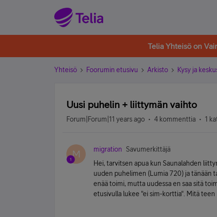
Telia Yhteisö on Va
Yhteisö
Foorumin etusivu
Arkisto
Kysy ja kesku
Uusi puhelin + liittymän vaihto
Forum|Forum|11 years ago
4 kommenttia
1 ka
migration
Savumerkittäjä
M
Hei, tarvitsen apua kun Saunalahden liitty
uuden puhelimen (Lumia 720) ja tänään tap
enää toimi, mutta uudessa en saa sitä toi
etusivulla lukee "ei sim-korttia". Mitä teen