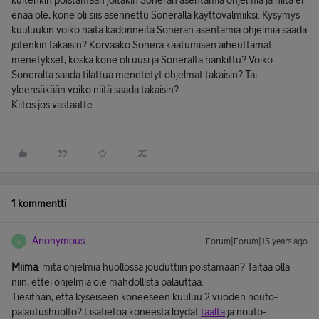
kuitenkin poistamaan joitakin Soneran asentamia ohjelmia ja niitä ei
enää ole, kone oli siis asennettu Soneralla käyttövalmiiksi. Kysymys
kuuluukin voiko näitä kadonneita Soneran asentamia ohjelmia saada
jotenkin takaisin? Korvaako Sonera kaatumisen aiheuttamat
menetykset, koska kone oli uusi ja Soneralta hankittu? Voiko
Soneralta saada tilattua menetetyt ohjelmat takaisin? Tai
yleensäkään voiko niitä saada takaisin?
Kiitos jos vastaatte.
1 kommentti
Anonymous
Forum|Forum|15 years ago
A
Miima
: mitä ohjelmia huollossa jouduttiin poistamaan? Taitaa olla
niin, ettei ohjelmia ole mahdollista palauttaa.
Tiesithän, että kyseiseen koneeseen kuuluu 2 vuoden nouto-
palautushuolto? Lisätietoa koneesta löydät
täältä
ja nouto-