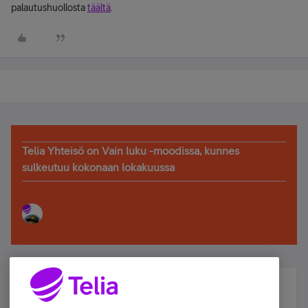
palautushuollosta
täältä
.
Telia Yhteisö on Vain luku -moodissa, kunnes
sulkeutuu kokonaan lokakuussa
Älä jää paitsi – osallistu ja voita!