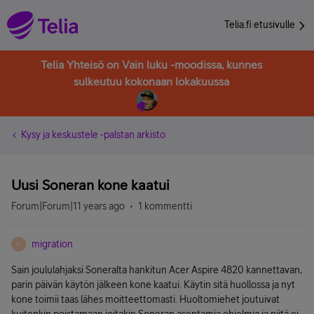
Telia.fi etusivulle
Telia Yhteisö on Vain luku -moodissa, kunnes
sulkeutuu kokonaan lokakuussa
Kysy ja keskustele -palstan arkisto
Uusi Soneran kone kaatui
Forum|Forum|11 years ago
1 kommentti
migration
M
Sain joululahjaksi Soneralta hankitun Acer Aspire 4820 kannettavan,
parin päivän käytön jälkeen kone kaatui. Käytin sitä huollossa ja nyt
kone toimii taas lähes moitteettomasti. Huoltomiehet joutuivat