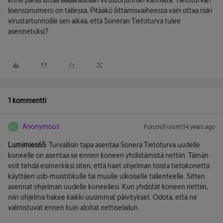
kone paras liittää laajakaistaan virustorjunnan kannalta. Tietoturvan
lisenssinumero on tallessa. Pitääkö liittämisvaiheessa vain ottaa riski
virustartunnoille sen aikaa, että Soneran Tietoturva tulee
asennetuksi?
1 kommentti
Anonymous
Forum|Forum|14 years ago
A
Lumimies65
: Turvallisin tapa asentaa Sonera Tietoturva uudelle
koneelle on asentaa se ennen koneen yhdistämistä nettiin. Tämän
voit tehdä esimerkiksi siten, että haet ohjelman toista tietokonetta
käyttäen usb-muistitikulle tai muulle ulkoiselle tallenteelle. Sitten
asennat ohjelman uudelle koneellesi. Kun yhdistät koneen nettiin,
niin ohjelma hakee kaikki uusimmat päivitykset. Odota, että ne
valmistuvat ennen kuin aloitat nettiselailun.