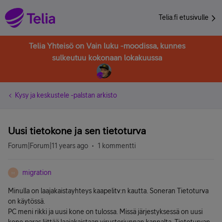
Telia.fi etusivulle
Telia Yhteisö on Vain luku -moodissa, kunnes
sulkeutuu kokonaan lokakuussa
Kysy ja keskustele -palstan arkisto
Uusi tietokone ja sen tietoturva
Forum|Forum|11 years ago
1 kommentti
migration
M
Minulla on laajakaistayhteys kaapelitv:n kautta. Soneran Tietoturva
on käytössä.
PC meni rikki ja uusi kone on tulossa. Missä järjestyksessä on uusi