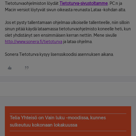
Tietoturvaohjelmiston löydät
Tietoturva-sivustoltamme
. PC:n ja
Macin versiot löytyvät sivun oikeasta reunasta Lataa -kohdan alta.
Jos et pysty tallentamaan ohjelmaa ulkoiselle tallenteelle, niin silloin
sinun pitää käydä lataamassa tietoturvaohjelmisto koneelle heti, kun
olet yhdistänyt sen ensimmäisen kerran nettiin. Mene sivulle
http://www.sonera.fi/tietoturva
ja lataa ohjelma.
Sonera Tietoturva kysyy lisenssikoodisi asennuksen aikana.
Telia Yhteisö on Vain luku -moodissa, kunnes
sulkeutuu kokonaan lokakuussa