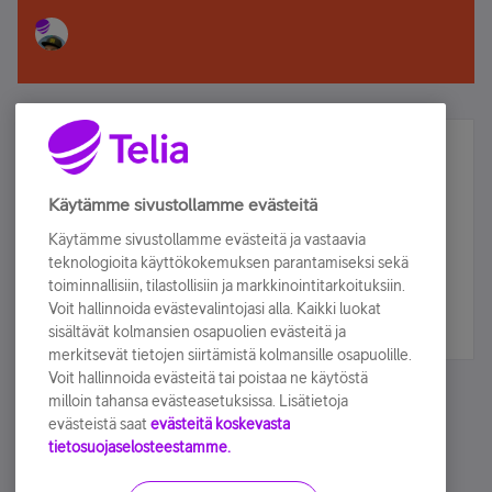
Älä jää paitsi – osallistu ja voita!
Tilaa Telian uutiskirje ja olet mukana arvonnassa.
Käytämme sivustollamme evästeitä
Samalla saat parhaat asiakasedut suoraan
Käytämme sivustollamme evästeitä ja vastaavia
sähköpostiisi.
teknologioita käyttökokemuksen parantamiseksi sekä
toiminnallisiin, tilastollisiin ja markkinointitarkoituksiin.
Voit hallinnoida evästevalintojasi alla. Kaikki luokat
Tilaa nyt
sisältävät kolmansien osapuolien evästeitä ja
merkitsevät tietojen siirtämistä kolmansille osapuolille.
Voit hallinnoida evästeitä tai poistaa ne käytöstä
milloin tahansa evästeasetuksissa. Lisätietoja
evästeistä saat
evästeitä koskevasta
tietosuojaselosteestamme.