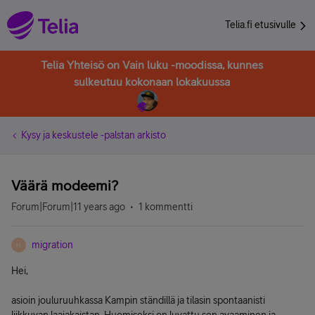
Telia.fi etusivulle
Telia Yhteisö on Vain luku -moodissa, kunnes
sulkeutuu kokonaan lokakuussa
Kysy ja keskustele -palstan arkisto
Väärä modeemi?
Forum|Forum|11 years ago
1 kommentti
migration
M
Hei,
asioin jouluruuhkassa Kampin ständillä ja tilasin spontaanisti