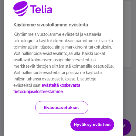
Älä jää paitsi – osallistu ja voita!
Tilaa Telian uutiskirje ja olet mukana arvonnassa.
Käytämme sivustollamme evästeitä
Samalla saat parhaat asiakasedut suoraan
Käytämme sivustollamme evästeitä ja vastaavia
sähköpostiisi.
teknologioita käyttökokemuksen parantamiseksi sekä
toiminnallisiin, tilastollisiin ja markkinointitarkoituksiin.
Voit hallinnoida evästevalintojasi alla. Kaikki luokat
Tilaa nyt
sisältävät kolmansien osapuolien evästeitä ja
merkitsevät tietojen siirtämistä kolmansille osapuolille.
Voit hallinnoida evästeitä tai poistaa ne käytöstä
milloin tahansa evästeasetuksissa. Lisätietoja
evästeistä saat
evästeitä koskevasta
tietosuojaselosteestamme.
Käyttöehdot
Accessibility statement
Evästeasetukset
Hyväksy evästeet
Evästeasetukset