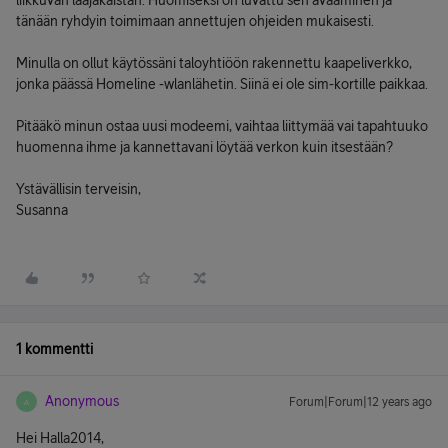
liikkuvan laajakaistan. Huomiseksi on luvattu sen avaaminen ja
tänään ryhdyin toimimaan annettujen ohjeiden mukaisesti.
Minulla on ollut käytössäni taloyhtiöön rakennettu kaapeliverkko,
jonka päässä Homeline -wlanlähetin. Siinä ei ole sim-kortille paikkaa.
Pitääkö minun ostaa uusi modeemi, vaihtaa liittymää vai tapahtuuko
huomenna ihme ja kannettavani löytää verkon kuin itsestään?
Ystävällisin terveisin,
Susanna
1 kommentti
Anonymous
Forum|Forum|12 years ago
A
Hei Halla2014,