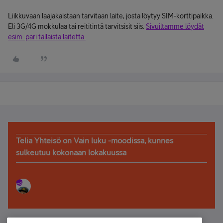
Liikkuvaan laajakaistaan tarvitaan laite, josta löytyy SIM-korttipaikka.
Eli 3G/4G mokkulaa tai reititintä tarvitsisit siis.
Sivuiltamme löydät
esim. pari tällaista laitetta.
Telia Yhteisö on Vain luku -moodissa, kunnes
sulkeutuu kokonaan lokakuussa