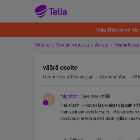
Telia Yhteisö on Va
Yhteisö
Foorumin etusivu
Arkisto
Kysy ja kesku
väärä osoite
Forum|Forum|11 years ago
4 kommenttia
48 
migration
Savumerkittäjä
M
Hei, tilasin liikkuvan laajakaistan ja sain 
ihan väärään osoitteeseen, ettekä siihen 
kanavapaketteja ja ne tulivat kyllä oikeaa