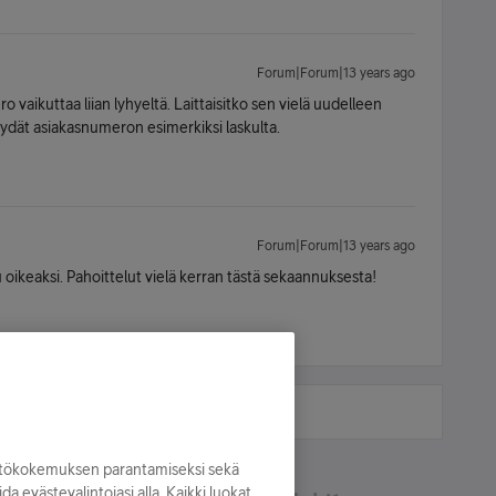
Forum|Forum|13 years ago
o vaikuttaa liian lyhyeltä. Laittaisitko sen vielä uudelleen
Löydät asiakasnumeron esimerkiksi laskulta.
Forum|Forum|13 years ago
u oikeaksi. Pahoittelut vielä kerran tästä sekaannuksesta!
yttökokemuksen parantamiseksi sekä
oida evästevalintojasi alla. Kaikki luokat