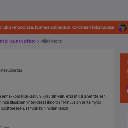
in luku -moodissa, kunnes sulkeutuu kokonaan lokakuussa
stele -palstan arkisto
väärä osoite
katselukertaa
siitä ennakkomaksu-laskun. Kysyisin vain, että miksi lähetitte sen
minkä tilauksen yhteydessä ilmoitin? Minulla on teiltä myös
n osoitteeseen, samoin kun niiden laskut.