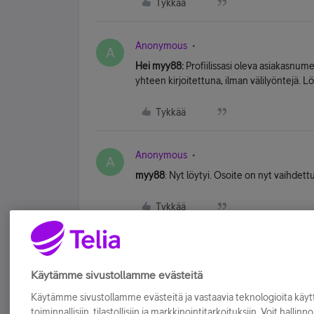
Tykkää
Anonymous
A
Hei myy88:
Profiilissasi oleva asiakasnumer
yhteen kirjoitettuna, ilman välilyöntejä. 
Tykkää
Anonymous
A
myy88
: Nyt löytyi. Osoite on nyt vaihdett
Tykkää
Käytämme sivustollamme evästeitä
Käytämme sivustollamme evästeitä ja vastaavia teknologioita kä
toiminnallisiin, tilastollisiin ja markkinointitarkoituksiin. Voit hallinn