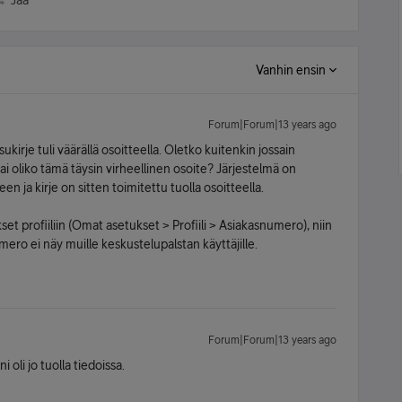
Jaa
Vanhin ensin
Forum|Forum|13 years ago
kirje tuli väärällä osoitteella. Oletko kuitenkin jossain
i oliko tämä täysin virheellinen osoite? Järjestelmä on
n ja kirje on sitten toimitettu tuolla osoitteella.
et profiiliin (Omat asetukset > Profiili > Asiakasnumero), niin
mero ei näy muille keskustelupalstan käyttäjille.
Forum|Forum|13 years ago
oli jo tuolla tiedoissa.