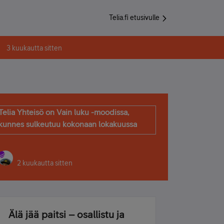
Telia.fi etusivulle
3 kuukautta sitten
Telia Yhteisö on Vain luku -moodissa,
kunnes sulkeutuu kokonaan lokakuussa
2 kuukautta sitten
Älä jää paitsi – osallistu ja