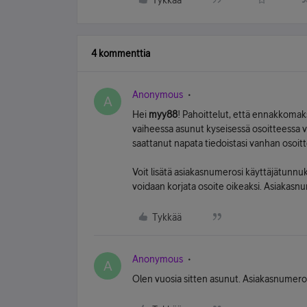
Tykkää
4 kommenttia
Anonymous
A
Hei
myy88
! Pahoittelut, että ennakkomaksu
vaiheessa asunut kyseisessä osoitteessa va
saattanut napata tiedoistasi vanhan osoittee
Voit lisätä asiakasnumerosi käyttäjätunnuks
voidaan korjata osoite oikeaksi. Asiakasnu
Tykkää
Anonymous
A
Olen vuosia sitten asunut. Asiakasnumeroni 