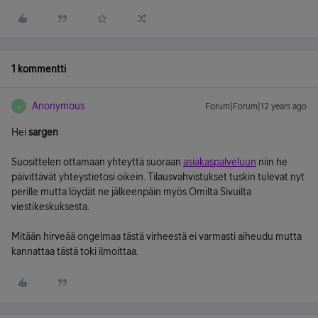
1 kommentti
Anonymous
Forum|Forum|12 years ago
A
Hei
sargen
Suosittelen ottamaan yhteyttä suoraan
asiakaspalveluun
niin he
päivittävät yhteystietosi oikein. Tilausvahvistukset tuskin tulevat nyt
perille mutta löydät ne jälkeenpäin myös Omilta Sivuilta
viestikeskuksesta.
Mitään hirveää ongelmaa tästä virheestä ei varmasti aiheudu mutta
kannattaa tästä toki ilmoittaa.