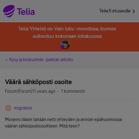
Telia.fi etusivulle
Telia Yhteisö on Vain luku -moodissa, kunnes
sulkeutuu kokonaan lokakuussa
Kysy ja keskustele -palstan arkisto
Väärä sähköposti osoite
Forum|Forum|11 years ago
1 kommentti
migration
M
Morjens tilasin tänään netti yhteyden ja annoin epähuomiossa
väärän sähköpostiosoitteen. Mitä teen?