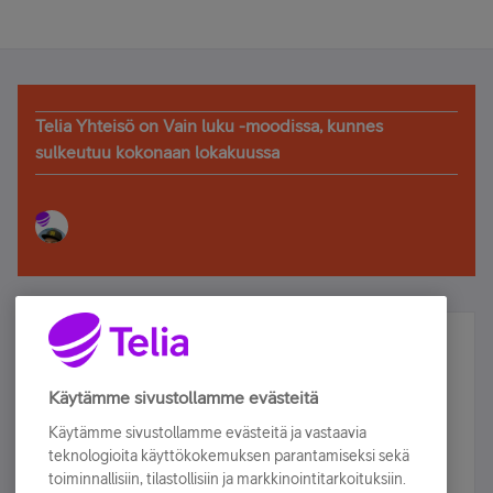
Telia Yhteisö on Vain luku -moodissa, kunnes
sulkeutuu kokonaan lokakuussa
Älä jää paitsi – osallistu ja voita!
Tilaa Telian uutiskirje ja olet mukana arvonnassa.
Käytämme sivustollamme evästeitä
Samalla saat parhaat asiakasedut suoraan
Käytämme sivustollamme evästeitä ja vastaavia
sähköpostiisi.
teknologioita käyttökokemuksen parantamiseksi sekä
toiminnallisiin, tilastollisiin ja markkinointitarkoituksiin.