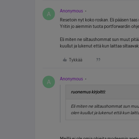
Anonymous
A
Resetoin nyt koko roskan. Eli pääsen taas n
Yritin jo aiemmin tuota portforwardin ohje
Eli miten ne siltaushommat sun muut pitää
kuullut ja lukenut että kun laittaa siltaavaks
Tykkää
Anonymous
A
ruonemus kirjoitti:
Eli miten ne siltaushommat sun muut
olen kuullut ja lukenut että kun laitta
Meillä ei ole omia ohjeita modeemin aset