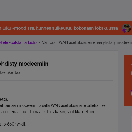
in luku -moodissa, kunnes sulkeutuu kokonaan lokakuussa
stele -palstan arkisto
Vaihdoin WAN asetuksia, en enää yhdisty modeem
yhdisty modeemiin.
atselukertaa
tetta.
ihtamaan modeemin sisällä WAN asetuksia ja reisillehän se
pääse enää muuttamaan sitä takaisin, saatikka nettiin.
xel p-660hw-d1.