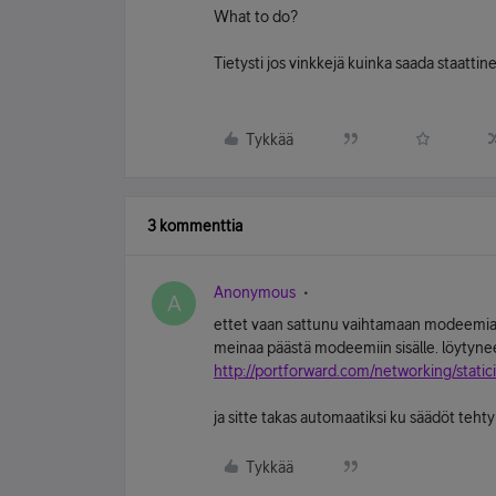
What to do?
Tietysti jos vinkkejä kuinka saada staattin
Tykkää
3 kommenttia
Anonymous
A
ettet vaan sattunu vaihtamaan modeemia silt
meinaa päästä modeemiin sisälle. löytynee v
http://portforward.com/networking/static
ja sitte takas automaatiksi ku säädöt tehty
Tykkää