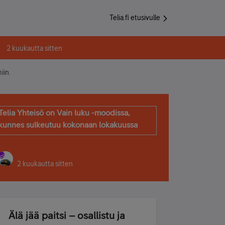
Telia.fi etusivulle
2 kuukautta sitten
iin.
Telia Yhteisö on Vain luku -moodissa,
kunnes sulkeutuu kokonaan lokakuussa
2 kuukautta sitten
Älä jää paitsi – osallistu ja