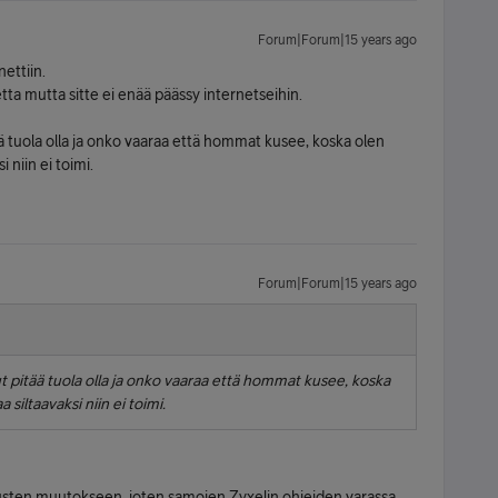
Forum|Forum|15 years ago
ettiin.
tta mutta sitte ei enää päässy internetseihin.
 tuola olla ja onko vaaraa että hommat kusee, koska olen
i niin ei toimi.
Forum|Forum|15 years ago
 pitää tuola olla ja onko vaaraa että hommat kusee, koska
a siltaavaksi niin ei toimi.
usten muutokseen, joten samojen Zyxelin ohjeiden varassa