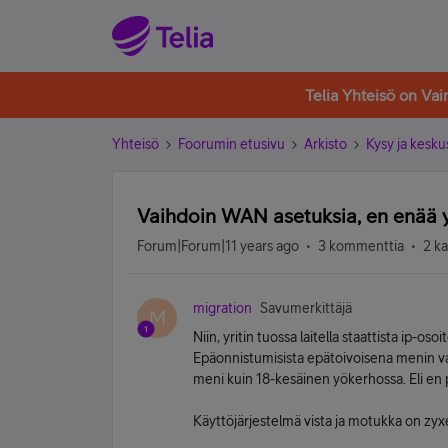
Telia Yhteisö on Va
Yhteisö
Foorumin etusivu
Arkisto
Kysy ja kesku
Vaihdoin WAN asetuksia, en enää 
Forum|Forum|11 years ago
3 kommenttia
2 k
migration
Savumerkittäjä
M
Niin, yritin tuossa laitella staattista ip-osoi
Epäonnistumisista epätoivoisena menin va
meni kuin 18-kesäinen yökerhossa. Eli en 
Käyttöjärjestelmä vista ja motukka on zy