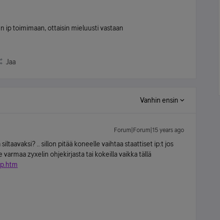
en ip toimimaan, ottaisin mieluusti vastaan
Jaa
Vanhin ensin
Forum|Forum|15 years ago
aavaksi? .. sillon pitää koneelle vaihtaa staattiset ip:t jos
armaa zyxelin ohjekirjasta tai kokeilla vaikka tällä
ip.htm