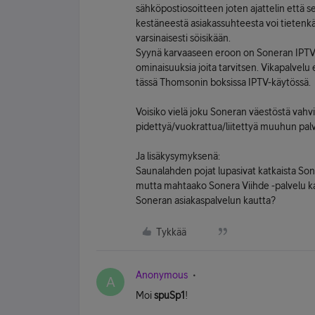
sähköpostiosoitteen joten ajattelin että se 
kestäneestä asiakassuhteesta voi tietenkään
varsinaisesti söisikään.
Syynä karvaaseen eroon on Soneran IPTV:n
ominaisuuksia joita tarvitsen. Vikapalvelu
tässä Thomsonin boksissa IPTV-käytössä.
Voisiko vielä joku Soneran väestöstä vahv
pidettyä/vuokrattua/liitettyä muuhun palv
Ja lisäkysymyksenä:
Saunalahden pojat lupasivat katkaista Son
mutta mahtaako Sonera Viihde -palvelu kat
Soneran asiakaspalvelun kautta?
Tykkää
Anonymous
A
Moi
spuSp1
!