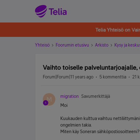
Telia Yhteisö on Va
Yhteisö
Foorumin etusivu
Arkisto
Kysy ja kesku
Vaihto toiselle palveluntarjoajalle
Forum|Forum|11 years ago
5 kommenttia
21 k
migration
Savumerkittäjä
M
Moi
Kuukauden kulttua vaihtuu nettiliittymäni 
ongelmien takia.
Miten käy Soneran sähköpostiosoitteeni? 