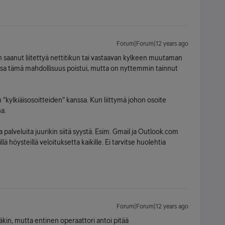
Forum|Forum|12 years ago
on saanut liitettyä nettitikun tai vastaavan kylkeen muutaman
sa tämä mahdollisuus poistui, mutta on nyttemmin tainnut
 "kylkiäisosoitteiden" kanssa. Kun liittymä johon osoite
a.
palveluita juurikin siitä syystä. Esim. Gmail ja Outlook.com
ä höysteillä veloituksetta kaikille. Ei tarvitse huolehtia
Forum|Forum|12 years ago
däkin, mutta entinen operaattori antoi pitää