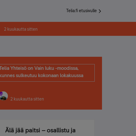
Telia.fi etusivulle
2 kuukautta sitten
Telia Yhteisö on Vain luku -moodissa,
kunnes sulkeutuu kokonaan lokakuussa
2 kuukautta sitten
Älä jää paitsi – osallistu ja