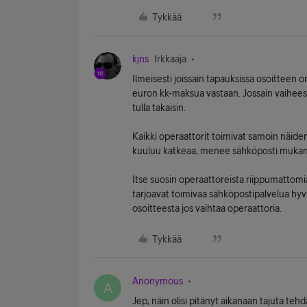
Tykkää
kjns
Irkkaaja
Ilmeisesti joissain tapauksissa osoitteen 
euron kk-maksua vastaan. Jossain vaihees
tulla takaisin.
Kaikki operaattorit toimivat samoin näiden
kuuluu katkeaa, menee sähköposti mukan
Itse suosin operaattoreista riippumattomia 
tarjoavat toimivaa sähköpostipalvelua hyvill
osoitteesta jos vaihtaa operaattoria.
Tykkää
Anonymous
A
Jep, näin olisi pitänyt aikanaan tajuta teh