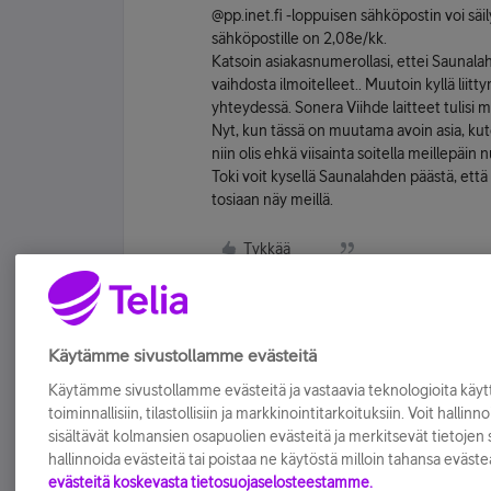
@pp.inet.fi -loppuisen sähköpostin voi säil
sähköpostille on 2,08e/kk.
Katsoin asiakasnumerollasi, ettei Saunala
vaihdosta ilmoitelleet.. Muutoin kyllä liit
yhteydessä. Sonera Viihde laitteet tulisi 
Nyt, kun tässä on muutama avoin asia, kuten
niin olis ehkä viisainta soitella meillepä
Toki voit kysellä Saunalahden päästä, että o
tosiaan näy meillä.
Tykkää
Käytämme sivustollamme evästeitä
Käytämme sivustollamme evästeitä ja vastaavia teknologioita kä
toiminnallisiin, tilastollisiin ja markkinointitarkoituksiin. Voit hallinn
sisältävät kolmansien osapuolien evästeitä ja merkitsevät tietojen si
hallinnoida evästeitä tai poistaa ne käytöstä milloin tahansa eväste
evästeitä koskevasta tietosuojaselosteestamme.