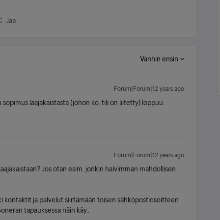
Jaa
Vanhin ensin
Forum|Forum|12 years ago
 sopimus laajakaistasta (johon ko. tili on liitetty) loppuu.
Forum|Forum|12 years ago
 laajakaistaan? Jos otan esim. jonkin halvimman mahdollisen
ki kontaktit ja palvelut siirtämään toisen sähköpostiosoitteen
ä Soneran tapauksessa näin käy..