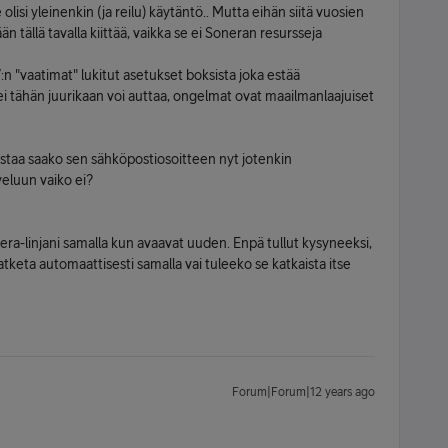
olisi yleinenkin (ja reilu) käytäntö.. Mutta eihän siitä vuosien
 tällä tavalla kiittää, vaikka se ei Soneran resursseja
 "vaatimat" lukitut asetukset boksista joka estää
 ei tähän juurikaan voi auttaa, ongelmat ovat maailmanlaajuiset
istaa saako sen sähköpostiosoitteen nyt jotenkin
eluun vaiko ei?
era-linjani samalla kun avaavat uuden. Enpä tullut kysyneeksi,
keta automaattisesti samalla vai tuleeko se katkaista itse
Forum|Forum|12 years ago