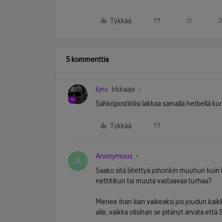
Tykkää
5 kommenttia
kjns
Irkkaaja
Sähköpostitilisi lakkaa samalla hetkellä kun
Tykkää
Anonymous
A
Saako sitä liitettyä johonkin muuhun kuin
nettitikun tai muuta vastaavaa turhaa?
Menee ihan liian vaikeaksi jos joudun kaik
alle, vaikka olisihan se pitänyt arvata ett