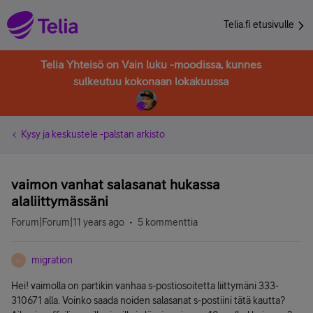
Telia.fi etusivulle
Telia Yhteisö on Vain luku -moodissa, kunnes
sulkeutuu kokonaan lokakuussa
Kysy ja keskustele -palstan arkisto
vaimon vanhat salasanat hukassa
alaliittymässäni
Forum|Forum|11 years ago
5 kommenttia
migration
M
Hei! vaimolla on partikin vanhaa s-postiosoitetta liittymäni 333-
310671 alla. Voinko saada noiden salasanat s-postiini tätä kautta?