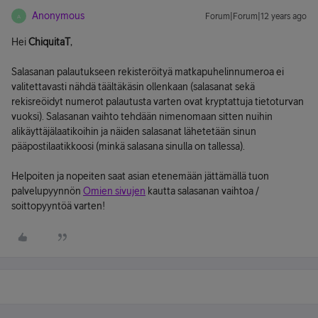
Anonymous
Forum|Forum|12 years ago
A
Hei
ChiquitaT
,
Salasanan palautukseen rekisteröityä matkapuhelinnumeroa ei
valitettavasti nähdä täältäkäsin ollenkaan (salasanat sekä
rekisreöidyt numerot palautusta varten ovat kryptattuja tietoturvan
vuoksi). Salasanan vaihto tehdään nimenomaan sitten nuihin
alikäyttäjälaatikoihin ja näiden salasanat lähetetään sinun
pääpostilaatikkoosi (minkä salasana sinulla on tallessa).
Helpoiten ja nopeiten saat asian etenemään jättämällä tuon
palvelupyynnön
Omien sivujen
kautta salasanan vaihtoa /
soittopyyntöä varten!