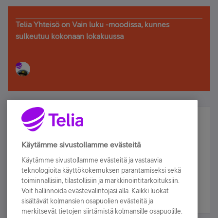
Telia Yhteisö on Vain luku -moodissa, kunnes
sulkeutuu kokonaan lokakuussa
Älä jää paitsi – osallistu ja voita!
Tilaa Telian uutiskirje ja olet mukana arvonnassa.
Käytämme sivustollamme evästeitä
Samalla saat parhaat asiakasedut suoraan
Käytämme sivustollamme evästeitä ja vastaavia
sähköpostiisi.
teknologioita käyttökokemuksen parantamiseksi sekä
toiminnallisiin, tilastollisiin ja markkinointitarkoituksiin.
Voit hallinnoida evästevalintojasi alla. Kaikki luokat
Tilaa nyt
sisältävät kolmansien osapuolien evästeitä ja
merkitsevät tietojen siirtämistä kolmansille osapuolille.