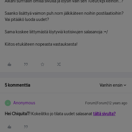
Aikani surffailin omilla sivuilla ja löysin vain sen 10eur/kpl keinon...?
Saanko lisättyä vaimon puh.norn jälkikäteen noihin postilaatioihin?
Vai pitääkö luoda uudet?
Sama koskee liittymästä löytyviä kotisivujen salasanoja :=/
Kiitos etukäteen nopeasta vastauksesta!
5 kommenttia
Vanhin ensin
Anonymous
Forum|Forum|12 years ago
A
Hei ChiquitaT!
Kokeilitko jo tilata uudet salasanat
tältä sivulta?