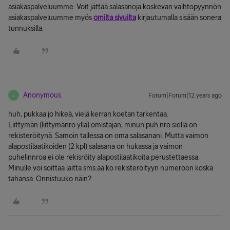
asiakaspalveluumme. Voit jättää salasanoja koskevan vaihtopyynnön
asiakaspalveluumme myös
omilta sivuilta
kirjautumalla sisään sonera
tunnuksilla.
Anonymous
Forum|Forum|12 years ago
A
huh, pukkaa jo hikeä, vielä kerran koetan tarkentaa.
Liittymän (liittymänro yllä) omistajan, minun puh.nro siellä on
rekisteröitynä. Samoin tallessa on oma salasanani. Mutta vaimon
alapostilaatikoiden (2 kpl) salasana on hukassa ja vaimon
puhelinnroa ei ole rekisröity alapostilaatikoita perustettaessa.
Minulle voi soittaa laitta sms:ää ko rekisteröityyn numeroon koska
tahansa. Onnistuuko näin?