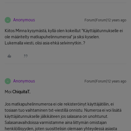
Anonymous
Forum|Forum|12 years ago
A
Kiitos Minna kysymästä, kyllä olen kokeillut "Käyttäjätunnukselle ei
ole määritelty matkapuhelinnumeroa" ja siksi kyselen.
Lukemalla viesti, olisi asia ehkä selvinnytkin..?
Anonymous
Forum|Forum|12 years ago
A
Moi
ChiquitaT
,
Jos matkapuhelinnumeroa ei ole rekisteröinyt käyttäjätiliin, ei
tosiaan tuo vaihtaminen txt-viestillä onnistu. Numeroa ei voi lisätä
käyttäjätunnukselle jälkikäteen jos salasana on unohtunut.
Salasanavaihdoissa varmistamme aina liittymän omistajan
henkilöllisyyden, joten suosittelisin olemaan yhteydessä asiasta