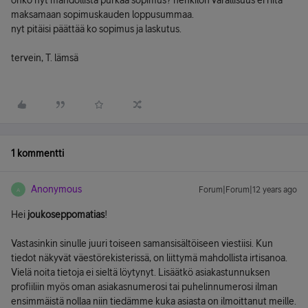
onko nyt mahdollista purkaa sopimus? henkilön varallisuus ei riitä
maksamaan sopimuskauden loppusummaa.
nyt pitäisi päättää ko sopimus ja laskutus.
tervein, T. lämsä
1 kommentti
Anonymous
Forum|Forum|12 years ago
A
Hei
joukoseppomatias
!
Vastasinkin sinulle juuri toiseen samansisältöiseen viestiisi. Kun
tiedot näkyvät väestörekisterissä, on liittymä mahdollista irtisanoa.
Vielä noita tietoja ei sieltä löytynyt. Lisäätkö asiakastunnuksen
profiiliin myös oman asiakasnumerosi tai puhelinnumerosi ilman
ensimmäistä nollaa niin tiedämme kuka asiasta on ilmoittanut meille.