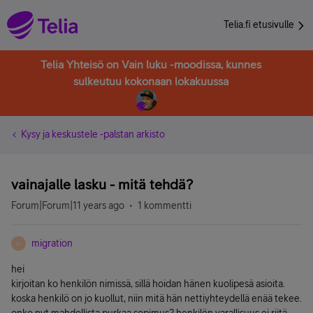
Telia.fi etusivulle
Telia Yhteisö on Vain luku -moodissa, kunnes
sulkeutuu kokonaan lokakuussa
Kysy ja keskustele -palstan arkisto
vainajalle lasku - mitä tehdä?
Forum|Forum|11 years ago
1 kommentti
migration
M
hei
kirjoitan ko henkilön nimissä, sillä hoidan hänen kuolipesä asioita.
koska henkilö on jo kuollut, niin mitä hän nettiyhteydellä enää tekee.