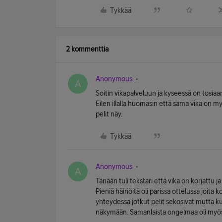
Tykkää
2 kommenttia
Anonymous
A
Soitin vikapalveluun ja kyseessä on tosiaan
Eilen illalla huomasin että sama vika on m
pelit näy.
Tykkää
Anonymous
A
Tänään tuli tekstari että vika on korjattu ja
Pieniä häiriöitä oli parissa ottelussa joita 
yhteydessä jotkut pelit sekosivat mutta ku
näkymään. Samanlaista ongelmaa oli myös 