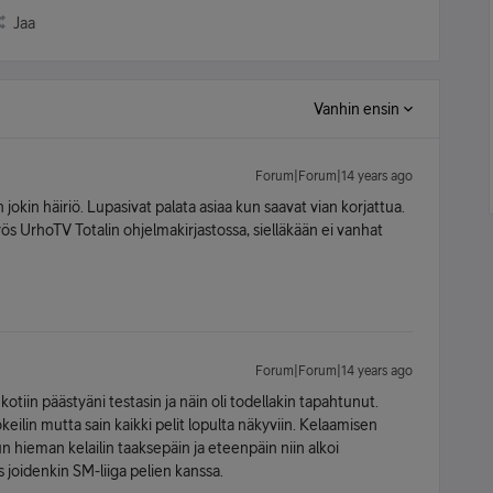
Jaa
Vanhin ensin
Forum|Forum|14 years ago
 jokin häiriö. Lupasivat palata asiaa kun saavat vian korjattua.
yös UrhoTV Totalin ohjelmakirjastossa, sielläkään ei vanhat
Forum|Forum|14 years ago
 kotiin päästyäni testasin ja näin oli todellakin tapahtunut.
kokeilin mutta sain kaikki pelit lopulta näkyviin. Kelaamisen
n hieman kelailin taaksepäin ja eteenpäin niin alkoi
joidenkin SM-liiga pelien kanssa.