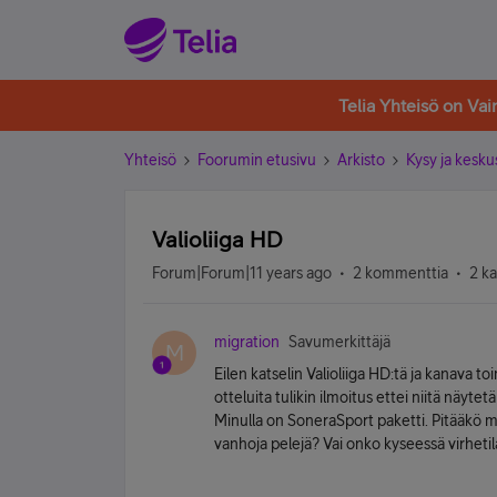
Telia Yhteisö on Va
Yhteisö
Foorumin etusivu
Arkisto
Kysy ja kesku
Valioliiga HD
Forum|Forum|11 years ago
2 kommenttia
2 k
migration
Savumerkittäjä
M
Eilen katselin Valioliiga HD:tä ja kanava t
otteluita tulikin ilmoitus ettei niitä näyte
Minulla on SoneraSport paketti. Pitääkö min
vanhoja pelejä? Vai onko kyseessä virheti