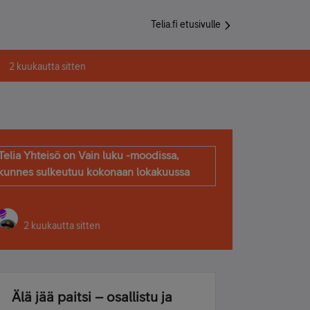
Telia.fi etusivulle
2 kuukautta sitten
Telia Yhteisö on Vain luku -moodissa,
kunnes sulkeutuu kokonaan lokakuussa
2 kuukautta sitten
Älä jää paitsi – osallistu ja