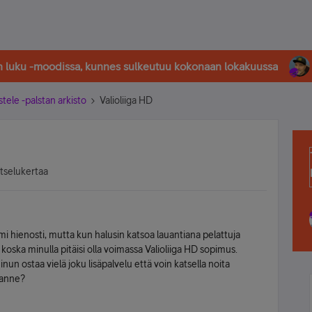
in luku -moodissa, kunnes sulkeutuu kokonaan lokakuussa
stele -palstan arkisto
Valioliiga HD
atselukertaa
oimi hienosti, mutta kun halusin katsoa lauantiana pelattuja
tä koska minulla pitäisi olla voimassa Valioliiga HD sopimus.
un ostaa vielä joku lisäpalvelu että voin katsella noita
lanne?