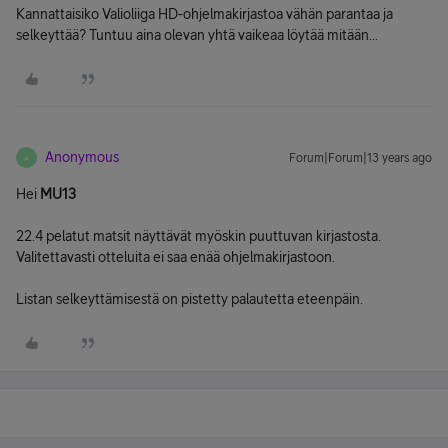
Kannattaisiko Valioliiga HD-ohjelmakirjastoa vähän parantaa ja
selkeyttää? Tuntuu aina olevan yhtä vaikeaa löytää mitään...
Anonymous
Forum|Forum|13 years ago
A
Hei
MU13
22.4 pelatut matsit näyttävät myöskin puuttuvan kirjastosta.
Valitettavasti otteluita ei saa enää ohjelmakirjastoon.
Listan selkeyttämisestä on pistetty palautetta eteenpäin.