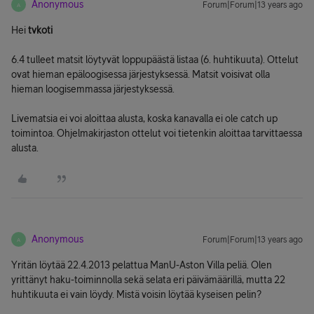
Anonymous
Forum|Forum|13 years ago
A
Hei
tvkoti
6.4 tulleet matsit löytyvät loppupäästä listaa (6. huhtikuuta). Ottelut
ovat hieman epäloogisessa järjestyksessä. Matsit voisivat olla
hieman loogisemmassa järjestyksessä.
Livematsia ei voi aloittaa alusta, koska kanavalla ei ole catch up
toimintoa. Ohjelmakirjaston ottelut voi tietenkin aloittaa tarvittaessa
alusta.
Anonymous
Forum|Forum|13 years ago
A
Yritän löytää 22.4.2013 pelattua ManU-Aston Villa peliä. Olen
yrittänyt haku-toiminnolla sekä selata eri päivämäärillä, mutta 22
huhtikuuta ei vain löydy. Mistä voisin löytää kyseisen pelin?