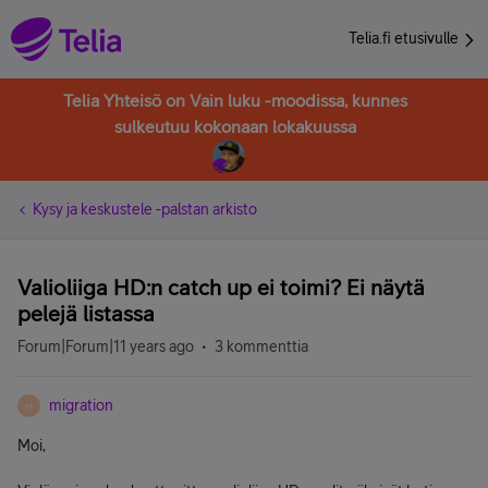
Telia.fi etusivulle
Telia Yhteisö on Vain luku -moodissa, kunnes
sulkeutuu kokonaan lokakuussa
Kysy ja keskustele -palstan arkisto
Valioliiga HD:n catch up ei toimi? Ei näytä
pelejä listassa
Forum|Forum|11 years ago
3 kommenttia
migration
M
Moi,