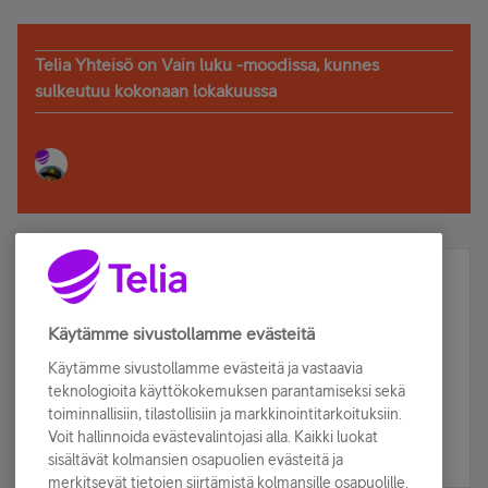
Telia Yhteisö on Vain luku -moodissa, kunnes
sulkeutuu kokonaan lokakuussa
Älä jää paitsi – osallistu ja voita!
Tilaa Telian uutiskirje ja olet mukana arvonnassa.
Käytämme sivustollamme evästeitä
Samalla saat parhaat asiakasedut suoraan
Käytämme sivustollamme evästeitä ja vastaavia
sähköpostiisi.
teknologioita käyttökokemuksen parantamiseksi sekä
toiminnallisiin, tilastollisiin ja markkinointitarkoituksiin.
Voit hallinnoida evästevalintojasi alla. Kaikki luokat
Tilaa nyt
sisältävät kolmansien osapuolien evästeitä ja
merkitsevät tietojen siirtämistä kolmansille osapuolille.