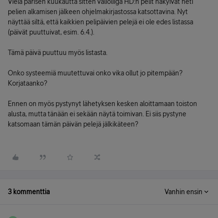
Vielä parisen kuukautta sitten valioliiga HD:n pelit näkyivät heti
pelien alkamisen jälkeen ohjelmakirjastossa katsottavina. Nyt
näyttää siltä, että kaikkien pelipäivien pelejä ei ole edes listassa
(päivät puuttuivat, esim. 6.4.).
Tämä päivä puuttuu myös listasta.
Onko systeemiä muutettuvai onko vika ollut jo pitempään?
Korjataanko?
Ennen on myös pystynyt lähetyksen kesken aloittamaan toiston
alusta, mutta tänään ei sekään näytä toimivan. Ei siis pystyne
katsomaan tämän päivän pelejä jälkikäteen?
3 kommenttia
Vanhin ensin