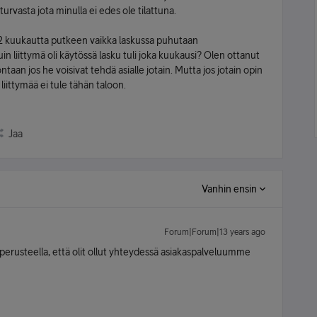
urvasta jota minulla ei edes ole tilattuna.
t 2 kuukautta putkeen vaikka laskussa puhutaan
 liittymä oli käytössä lasku tuli joka kuukausi? Olen ottanut
ntaan jos he voisivat tehdä asialle jotain. Mutta jos jotain opin
liittymää ei tule tähän taloon.
Jaa
Vanhin ensin
Forum|Forum|13 years ago
erusteella, että olit ollut yhteydessä asiakaspalveluumme