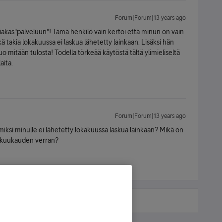
Forum|Forum|13 years ago
siakas"palveluun"! Tämä henkilö vain kertoi että minun on vain
 takia lokakuussa ei laskua lähetetty lainkaan. Lisäksi hän
tuo mitään tulosta! Todella törkeää käytöstä tältä ylimieliseltä
aita.
Forum|Forum|13 years ago
miksi minulle ei lähetetty lokakuussa laskua lainkaan? Mikä on
n kuukauden verran?