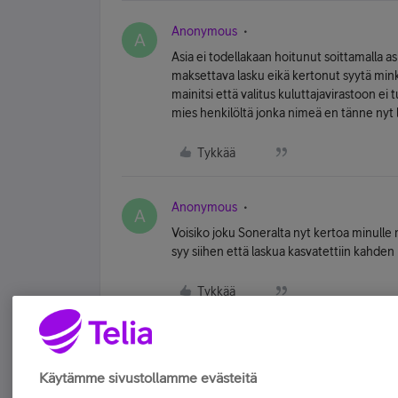
Anonymous
A
Asia ei todellakaan hoitunut soittamalla a
maksettava lasku eikä kertonut syytä minkä
mainitsi että valitus kuluttajavirastoon ei 
mies henkilöltä jonka nimeä en tänne nyt l
Tykkää
Anonymous
A
Voisiko joku Soneralta nyt kertoa minulle 
syy siihen että laskua kasvatettiin kahde
Tykkää
Käytämme sivustollamme evästeitä