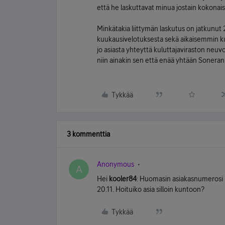
että he laskuttavat minua jostain kokonaist
Minkätakia liittymän laskutus on jatkunu
kuukausivelotuksesta sekä aikaisemmin kuin
jo asiasta yhteyttä kuluttajaviraston neuvo
niin ainakin sen että enää yhtään Soneran 
Tykkää
3 kommenttia
Anonymous
A
Hei
kooler84
: Huomasin asiakasnumerosi p
20.11. Hoituiko asia silloin kuntoon?
Tykkää