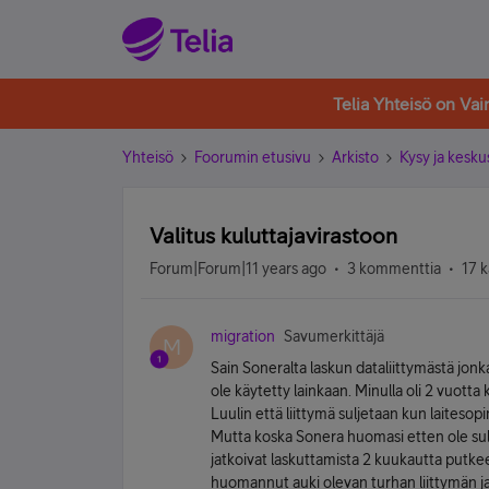
Telia Yhteisö on Va
Yhteisö
Foorumin etusivu
Arkisto
Kysy ja kesku
Valitus kuluttajavirastoon
Forum|Forum|11 years ago
3 kommenttia
17 k
migration
Savumerkittäjä
M
Sain Soneralta laskun dataliittymästä jonk
ole käytetty lainkaan. Minulla oli 2 vuotta
Luulin että liittymä suljetaan kun laitesop
Mutta koska Sonera huomasi etten ole sulke
jatkoivat laskuttamista 2 kuukautta putkeen
huomannut auki olevan turhan liittymän ja 