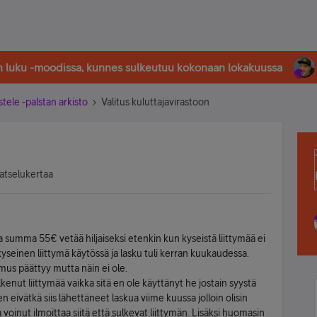
in luku -moodissa, kunnes sulkeutuu kokonaan lokakuussa
stele -palstan arkisto
Valitus kuluttajavirastoon
atselukertaa
a summa 55€ vetää hiljaiseksi etenkin kun kyseistä liittymää ei
 kyseinen liittymä käytössä ja lasku tuli kerran kuukaudessa.
imus päättyy mutta näin ei ole.
nut liittymää vaikka sitä en ole käyttänyt he jostain syystä
 eivätkä siis lähettäneet laskua viime kuussa jolloin olisin
voinut ilmoittaa siitä että sulkevat liittymän. Lisäksi huomasin