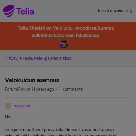
Telia.fi etusivulle
Telia Yhteisö on Vain luku -moodissa, kunnes
sulkeutuu kokonaan lokakuussa
Kysy ja keskustele -palstan arkisto
Valokuidun asennus
Forum|Forum|11 years ago
1 kommentti
migration
M
Hei,
olen juuri muuttanut pois valokuidullisesta asunnosta, jossa