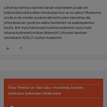
Liittymäsi toimitus näyttäisi olevan vielä kesken ja saat sen
kytkennästä vielä erillisen ilmoituksen kun se on valmis! Modeemia
sinulle ei ole meidän puolesta lähetetty joten kannattaa olla
yhteydessä sen puolesta vaikka facebookin tai asiakaspalvelun
kautta. Voit myös halutessasi hankkia modeemin myös mistä
tahansa kodinelektroniikan liikkeestä! Liittymäsi tarvitsee
toimiakseen ADSL2+ luokan modeemin.
Telia Yhteisö on Vain luku -moodissa, kunnes
sulkeutuu kokonaan lokakuussa