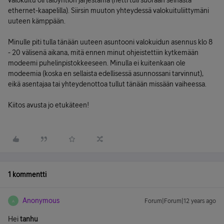
valokuitu oli taloyhtiön järjestämä (netti tuli suoraan seinästä
ethernet-kaapelilla). Siirsin muuton yhteydessä valokuituliittymäni
uuteen kämppään.
Minulle piti tulla tänään uuteen asuntooni valokuidun asennus klo 8
- 20 välisenä aikana, mitä ennen minut ohjeistettiin kytkemään
modeemi puhelinpistokkeeseen. Minulla ei kuitenkaan ole
modeemia (koska en sellaista edellisessä asunnossani tarvinnut),
eikä asentajaa tai yhteydenottoa tullut tänään missään vaiheessa.
Kiitos avusta jo etukäteen!
1 kommentti
Anonymous
Forum|Forum|12 years ago
A
Hei
tanhu