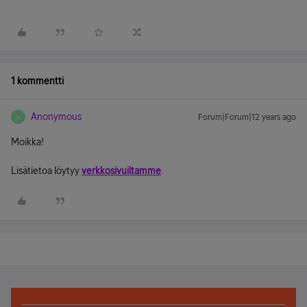
1 kommentti
Anonymous
Forum|Forum|12 years ago
A
Moikka!
Lisätietoa löytyy
verkkosivuiltamme
.