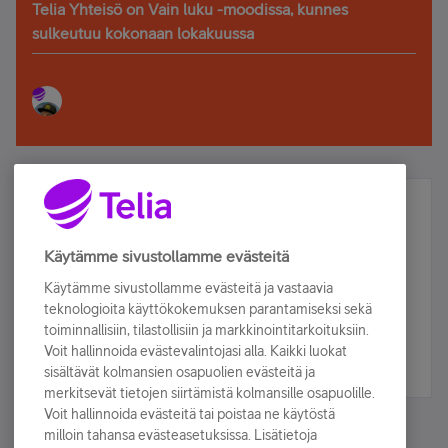
Telia Yhteisö on Vain luku -moodissa, kunnes
sulkeutuu kokonaan lokakuussa
Älä jää paitsi – osallistu ja voita!
Tilaa Telian uutiskirje ja olet mukana arvonnassa.
Käytämme sivustollamme evästeitä
Samalla saat parhaat asiakasedut suoraan
Käytämme sivustollamme evästeitä ja vastaavia
sähköpostiisi.
teknologioita käyttökokemuksen parantamiseksi sekä
toiminnallisiin, tilastollisiin ja markkinointitarkoituksiin.
Voit hallinnoida evästevalintojasi alla. Kaikki luokat
Tilaa nyt
sisältävät kolmansien osapuolien evästeitä ja
merkitsevät tietojen siirtämistä kolmansille osapuolille.
Voit hallinnoida evästeitä tai poistaa ne käytöstä
milloin tahansa evästeasetuksissa. Lisätietoja