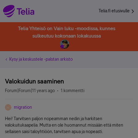
Telia.fi etusivulle
Telia Yhteisö on Vain luku -moodissa, kunnes
sulkeutuu kokonaan lokakuussa
Kysy ja keskustele -palstan arkisto
Valokuidun saaminen
Forum|Forum|11 years ago
1 kommentti
migration
M
Hei! Tarvitsen paljon nopeamman nedin ja harkitsen
valokuitukaapelia. Mutta en ole huomannut missään että miten
sellaisen saisi taloyhtiöön, tarvitsen apua ja nopeasti.