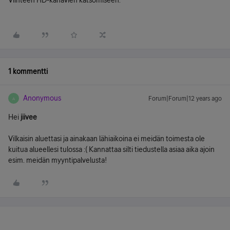
Viihteen HD-kanavien katsomiseen.
1 kommentti
Anonymous
Forum|Forum|12 years ago
A
Hei
jiivee
Vilkaisin aluettasi ja ainakaan lähiaikoina ei meidän toimesta ole
kuitua alueellesi tulossa :( Kannattaa silti tiedustella asiaa aika ajoin
esim. meidän myyntipalvelusta!