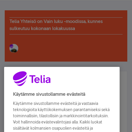
Telia Yhteisö on Vain luku -moodissa, kunnes
sulkeutuu kokonaan lokakuussa
Älä jää paitsi – osallistu ja voita!
Tilaa Telian uutiskirje ja olet mukana arvonnassa.
Käytämme sivustollamme evästeitä
Samalla saat parhaat asiakasedut suoraan
Käytämme sivustollamme evästeitä ja vastaavia
sähköpostiisi.
teknologioita käyttökokemuksen parantamiseksi sekä
toiminnallisiin, tilastollisiin ja markkinointitarkoituksiin.
Voit hallinnoida evästevalintojasi alla. Kaikki luokat
Tilaa nyt
sisältävät kolmansien osapuolien evästeitä ja