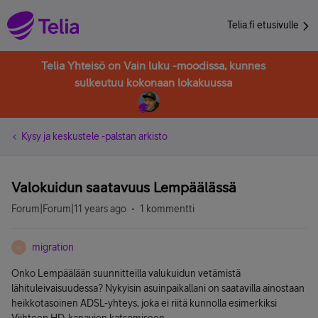
Telia.fi etusivulle
Telia Yhteisö on Vain luku -moodissa, kunnes
sulkeutuu kokonaan lokakuussa
Kysy ja keskustele -palstan arkisto
Valokuidun saatavuus Lempäälässä
Forum|Forum|11 years ago
1 kommentti
migration
M
Onko Lempäälään suunnitteilla valukuidun vetämistä
lähituleivaisuudessa? Nykyisin asuinpaikallani on saatavilla ainostaan
heikkotasoinen ADSL-yhteys, joka ei riitä kunnolla esimerkiksi