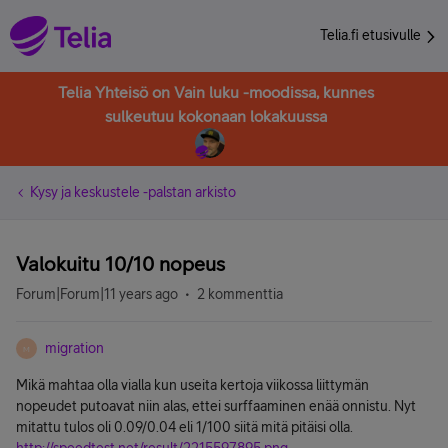
Telia.fi etusivulle
Telia Yhteisö on Vain luku -moodissa, kunnes
sulkeutuu kokonaan lokakuussa
Kysy ja keskustele -palstan arkisto
Valokuitu 10/10 nopeus
Forum|Forum|11 years ago
2 kommenttia
migration
M
Mikä mahtaa olla vialla kun useita kertoja viikossa liittymän
nopeudet putoavat niin alas, ettei surffaaminen enää onnistu. Nyt
mitattu tulos oli 0.09/0.04 eli 1/100 siitä mitä pitäisi olla.