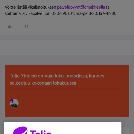
Voitte jättää vikailmoituksen
palvelupyyntölomakkeella
tai
soittamalla vikapalveluun 0206 90101, ma-pe 8-20, la 9-16.30.
Telia Yhteisö on Vain luku -moodissa, kunnes
sulkeutuu kokonaan lokakuussa