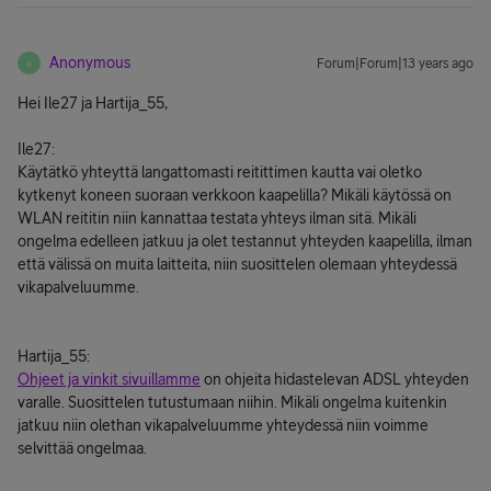
Anonymous
Forum|Forum|13 years ago
A
Hei Ile27 ja Hartija_55,
Ile27:
Käytätkö yhteyttä langattomasti reitittimen kautta vai oletko
kytkenyt koneen suoraan verkkoon kaapelilla? Mikäli käytössä on
WLAN reititin niin kannattaa testata yhteys ilman sitä. Mikäli
ongelma edelleen jatkuu ja olet testannut yhteyden kaapelilla, ilman
että välissä on muita laitteita, niin suosittelen olemaan yhteydessä
vikapalveluumme.
Hartija_55:
Ohjeet ja vinkit sivuillamme
on ohjeita hidastelevan ADSL yhteyden
varalle. Suosittelen tutustumaan niihin. Mikäli ongelma kuitenkin
jatkuu niin olethan vikapalveluumme yhteydessä niin voimme
selvittää ongelmaa.