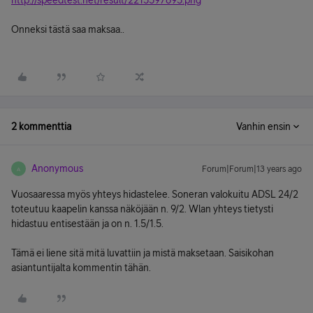
http://speedtest.net/result/2215597895.png
Onneksi tästä saa maksaa..
2 kommenttia
Vanhin ensin
Anonymous
Forum|Forum|13 years ago
A
Vuosaaressa myös yhteys hidastelee. Soneran valokuitu ADSL 24/2
toteutuu kaapelin kanssa näköjään n. 9/2. Wlan yhteys tietysti
hidastuu entisestään ja on n. 1.5/1.5.
Tämä ei liene sitä mitä luvattiin ja mistä maksetaan. Saisikohan
asiantuntijalta kommentin tähän.