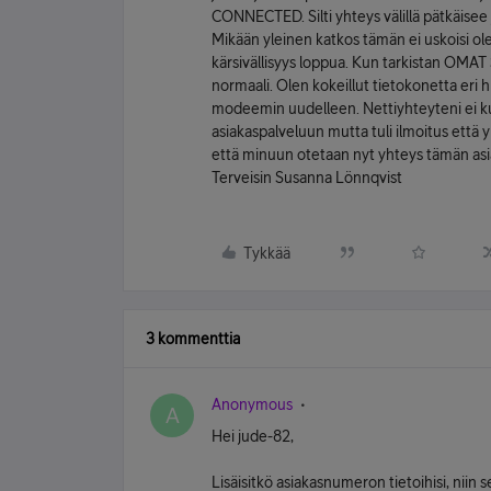
CONNECTED. Silti yhteys välillä pätkäisee ja 
Mikään yleinen katkos tämän ei uskoisi olev
kärsivällisyys loppua. Kun tarkistan OMA
normaali. Olen kokeillut tietokonetta eri
modeemin uudelleen. Nettiyhteyteni ei kui
asiakaspalveluun mutta tuli ilmoitus että yh
että minuun otetaan nyt yhteys tämän asia
Terveisin Susanna Lönnqvist
Tykkää
3 kommenttia
Anonymous
A
Hei jude-82,
Lisäisitkö asiakasnumeron tietoihisi, niin se