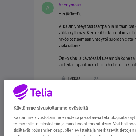
Anonymous
A
Hei
jude-82
,
Vilkaisin yhteyttäsi täältpäin ja mitään p
välillä kyllä näy. Kertoisitko kuitenkin viel
myös testaamaan yhteyttä suoraan data-rasi
vielä silloinkin.
Onko sinulla käytössäsi useampia koneita 
laitteita, tapahtuuko tuota hidastelua / pä
Tykkää
Käytämme sivustollamme evästeitä
Käytämme sivustollamme evästeitä ja vastaavia teknologioita kä
toiminnallisiin, tilastollisiin ja markkinointitarkoituksiin. Voit hallinn
sisältävät kolmansien osapuolien evästeitä ja merkitsevät tietojen si