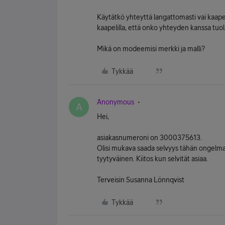
Käytätkö yhteyttä langattomasti vai kaapel
kaapelilla, että onko yhteyden kanssa tuo
Mikä on modeemisi merkki ja malli?
Tykkää
Anonymous
A
Hei,
asiakasnumeroni on 3000375613.
Olisi mukava saada selvyys tähän ongelmaan
tyytyväinen. Kiitos kun selvität asiaa.
Terveisin Susanna Lönnqvist
Tykkää