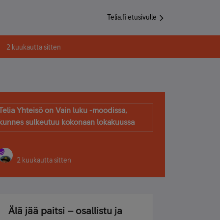
Telia.fi etusivulle
2 kuukautta sitten
Telia Yhteisö on Vain luku -moodissa,
kunnes sulkeutuu kokonaan lokakuussa
2 kuukautta sitten
Älä jää paitsi – osallistu ja