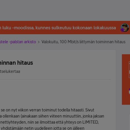
in luku -moodissa, kunnes sulkeutuu kokonaan lokakuussa
stele -palstan arkisto
Valokuitu, 100 Mbit/s liittymän toiminnan hitaus
minnan hitaus
atselukertaa
 se on nyt viikon verran toiminut todella hitaasti. Sivut
a ollenkaan (ainakaan siihen viiteen minuuttiin, jonka jaksan
 nettiyhteyden, niin se ilmoittaa että yhteys on LIMITED,
hdistämään netin uudelleen jotta se on jälleen