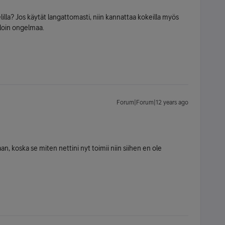
illa? Jos käytät langattomasti, niin kannattaa kokeilla myös
lloin ongelmaa.
Forum|Forum|12 years ago
, koska se miten nettini nyt toimii niin siihen en ole