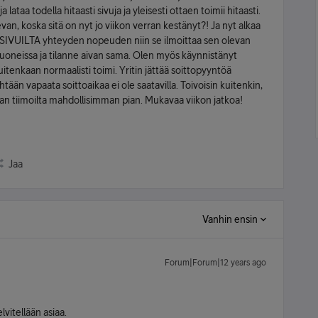
lataa todella hitaasti sivuja ja yleisesti ottaen toimii hitaasti.
an, koska sitä on nyt jo viikon verran kestänyt?! Ja nyt alkaa
T SIVUILTA yhteyden nopeuden niin se ilmoittaa sen olevan
 huoneissa ja tilanne aivan sama. Olen myös käynnistänyt
tenkaan normaalisti toimi. Yritin jättää soittopyyntöä
tään vapaata soittoaikaa ei ole saatavilla. Toivoisin kuitenkin,
n tiimoilta mahdollisimman pian. Mukavaa viikon jatkoa!
Jaa
Vanhin ensin
Forum|Forum|12 years ago
lvitellään asiaa.