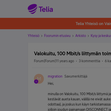
Telia Yhteisö on Va
Yhteisö
Foorumin etusivu
Arkisto
Kysy ja kesku
Valokuitu, 100 Mbit/s liittymän toi
Forum|Forum|11 years ago
3 kommenttia
6 k
migration
Savumerkittäjä
M
Hei,
minulla on Valokuitu, 100 Mbit/s liittymä ja
kestävät aueta kauan, välillä ne eivät auke
odottaa), ja joskus kun käyn tarkistamassa
jolloin joudun painamaan DISCONNECT ja y