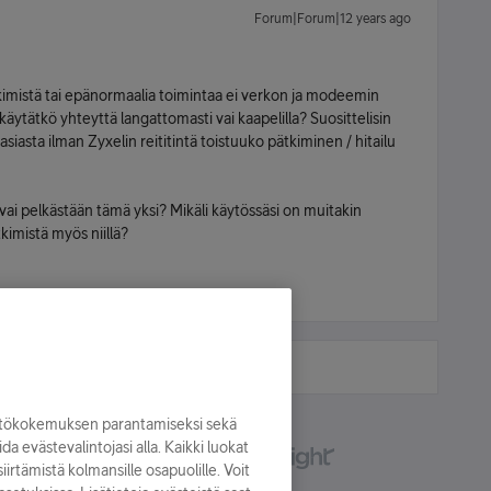
Forum|Forum|12 years ago
ätkimistä tai epänormaalia toimintaa ei verkon ja modeemin
ä käytätkö yhteyttä langattomasti vai kaapelilla? Suosittelisin
asta ilman Zyxelin reititintä toistuuko pätkiminen / hitailu
vai pelkästään tämä yksi? Mikäli käytössäsi on muitakin
tkimistä myös niillä?
yttökokemuksen parantamiseksi sekä
oida evästevalintojasi alla. Kaikki luokat
irtämistä kolmansille osapuolille. Voit